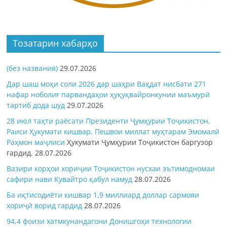
Тозатарин хабарҳо
(без названия)
29.07.2026
Дар шаш моҳи соли 2026 дар шаҳри Ваҳдат нисбати 271
нафар ноболиғ парвандаҳои ҳуқуқвайронкунии маъмурӣ
тартиб дода шуд
29.07.2026
28 июл таҳти раёсати Президенти Ҷумҳурии Тоҷикистон,
Раиси Ҳукумати кишвар, Пешвои миллат муҳтарам Эмомалӣ
Раҳмон
маҷлиси
Ҳукумати Ҷумҳурии Тоҷикистон баргузор
гардид.
28.07.2026
Вазири корҳои хориҷии Тоҷикистон нусхаи эътимодномаи
сафири нави Кувайтро қабул намуд
28.07.2026
Ба иқтисодиёти кишвар 1,9 миллиард доллар сармояи
хориҷӣ ворид гардид
28.07.2026
94,4 фоизи хатмкунандагони Донишгоҳи технологии