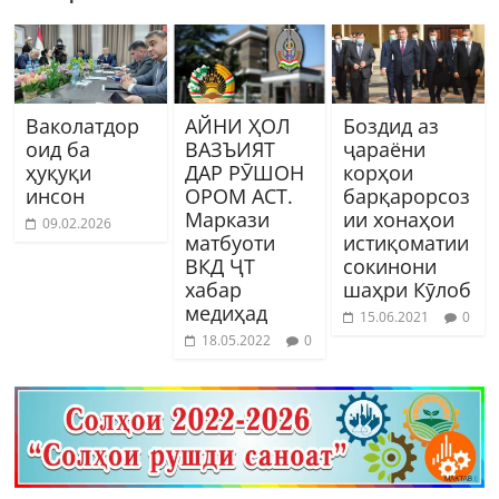
Ваколатдор
АЙНИ ҲОЛ
Боздид аз
оид ба
ВАЗЪИЯТ
ҷараёни
ҳуқуқи
ДАР РӮШОН
корҳои
инсон
ОРОМ АСТ.
барқарорсоз
Маркази
ии хонаҳои
09.02.2026
матбуоти
истиқоматии
ВКД ҶТ
сокинони
хабар
шаҳри Кӯлоб
медиҳад
15.06.2021
0
18.05.2022
0