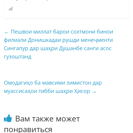
←
Пешвои миллат барои сохтмони бинои
филиали Донишкадаи рушди менеҷменти
Сингапур дар шаҳри Душанбе санги асос
гузоштанд
Омодагиҳо ба мавсими зимистон дар
муассисаҳои тибби шаҳри Ҳисор
→
Вам также может
понравиться