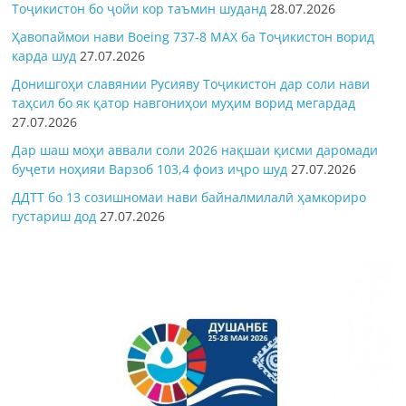
Тоҷикистон бо ҷойи кор таъмин шуданд
28.07.2026
Ҳавопаймои нави Boeing 737-8 MAX ба Тоҷикистон ворид
карда шуд
27.07.2026
Донишгоҳи славянии Русияву Тоҷикистон дар соли нави
таҳсил бо як қатор навгониҳои муҳим ворид мегардад
27.07.2026
Дар шаш моҳи аввали соли 2026 нақшаи қисми даромади
буҷети ноҳияи Варзоб 103,4 фоиз иҷро шуд
27.07.2026
ДДТТ бо 13 созишномаи нави байналмилалӣ ҳамкориро
густариш дод
27.07.2026