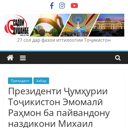
Skip
to
content
27 сол дар фазои иттилоотии Тоҷикистон
Президент
Хабар
Президенти Ҷумҳурии
Тоҷикистон Эмомалӣ
Раҳмон ба пайвандону
наздикони Михаил