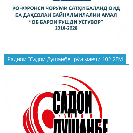
Радиои “Садои Душанбе” рӯи мавҷи 102.2FM