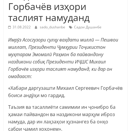
Горбачёв изҳори
таслият намуданд
31.08.2022
sado_dushanbe
Садои Душанбе
Имрӯз Асосгузори сулҳу ваҳдати миллӣ — Пешвои
миллат, Президенти Ҷумҳурии Тоҷикистон
муҳтарам Эмомалӣ Раҳмон ба пайвандону
наздикони собиқ Президенти ИҶШС Михаил
Горбачёв изҳори таслият намуданд, ки дар он
омадааст:
«Хабари даргузашти Михаил Сергеевич Горбачёв
боиси андӯҳи мо гардид.
Таъзия ва тасаллиёти самимии ин ҷонибро ба
ҳамаи пайвандон ва наздикони марҳум иброз
намуда, дар ин лаҳзаҳои ҳузнангез ба онҳо
сабри ҷамил хоҳонем».