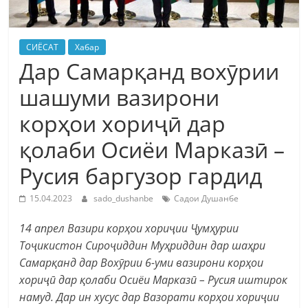
СИЁСАТ
Хабар
Дар Самарқанд вохӯрии
шашуми вазирони
корҳои хориҷӣ дар
қолаби Осиёи Марказӣ –
Русия баргузор гардид
15.04.2023
sado_dushanbe
Садои Душанбе
14 апрел Вазири корҳои хориҷии Ҷумҳурии
Тоҷикистон Сироҷиддин Муҳриддин дар шаҳри
Самарқанд дар Вохӯрии 6-уми вазирони корҳои
хориҷӣ дар қолаби Осиёи Марказӣ – Русия иштирок
намуд. Дар ин хусус дар Вазорати корҳои хориҷии