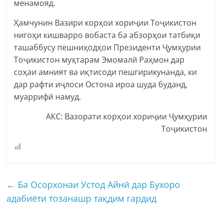
менамояд.
Ҳамчунин Вазири корҳои хориҷии Тоҷикистон
нигоҳи кишварро вобаста ба абзорҳои татбиқи
ташаббусу пешниҳодҳои Президенти Ҷумҳурии
Тоҷикистон муҳтарам Эмомалӣ Раҳмон дар
соҳаи амният ва иқтисоди пешгирикунанда, ки
дар рафти иҷлоси Остона ироа шуда буданд,
муаррифӣ намуд.
АКС: Вазорати корҳои хориҷии Ҷумҳурии
Тоҷикистон
←
Ба Осорхонаи Устод Айнӣ дар Бухоро
адабиёти тозанашр тақдим гардид