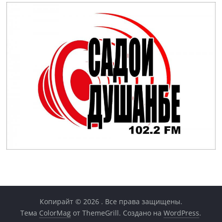
Копирайт © 2026
. Все права защищены.
Тема
ColorMag
от ThemeGrill. Создано на
WordPress
.