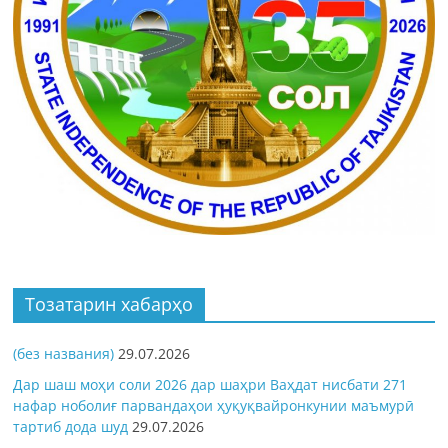
Тозатарин хабарҳо
(без названия)
29.07.2026
Дар шаш моҳи соли 2026 дар шаҳри Ваҳдат нисбати 271
нафар ноболиғ парвандаҳои ҳуқуқвайронкунии маъмурӣ
тартиб дода шуд
29.07.2026