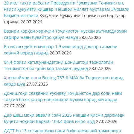
28 июл таҳти раёсати Президенти Ҷумҳурии Тоҷикистон,
Раиси Ҳукумати кишвар, Пешвои миллат муҳтарам Эмомалӣ
Раҳмон
маҷлиси
Ҳукумати Ҷумҳурии Тоҷикистон баргузор
гардид.
28.07.2026
Вазири корҳои хориҷии Тоҷикистон нусхаи эътимодномаи
сафири нави Кувайтро қабул намуд
28.07.2026
Ба иқтисодиёти кишвар 1,9 миллиард доллар сармояи
хориҷӣ ворид гардид
28.07.2026
94,4 фоизи хатмкунандагони Донишгоҳи технологии
Тоҷикистон бо ҷойи кор таъмин шуданд
28.07.2026
Ҳавопаймои нави Boeing 737-8 MAX ба Тоҷикистон ворид
карда шуд
27.07.2026
Донишгоҳи славянии Русияву Тоҷикистон дар соли нави
таҳсил бо як қатор навгониҳои муҳим ворид мегардад
27.07.2026
Дар шаш моҳи аввали соли 2026 нақшаи қисми даромади
буҷети ноҳияи Варзоб 103,4 фоиз иҷро шуд
27.07.2026
ДДТТ бо 13 созишномаи нави байналмилалӣ ҳамкориро