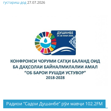
густариш дод
27.07.2026
Радиои “Садои Душанбе” рӯи мавҷи 102.2FM