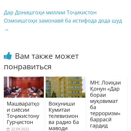
Дар Донишгоҳи миллии Тоҷикистон
Озмоишгоҳи замонавӣ ба истифода дода шуд
→
Вам также может
понравиться
МН: Лоиҳаи
Қонун «Дар
бораи
муқовимат
Машваратҳо
Вокуниши
ба
и сиёсии
Кумитаи
терроризм»
Тоҷикистону
телевизион
баррасӣ
Гурҷистон
ва радио ба
гардид
маводи
22.09.2022