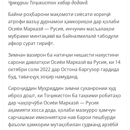
Ҷумҳурии Тоҷикистон хабар доданд.
Байни роҳбарони мақомоти сиёсати хориҷӣ
атрофи вазъу дурнамои ҳамкориҳои дар қолаби
Осиёи Марказӣ — Русия, инчунин масъалаҳои
мубрами минтақавӣ ва байналмилалӣ табодули
афкор сурат гирифт.
Зимнан вазирон ба натиҷаи нишасти нахустини
сарони давлатҳои Осиёи Марказӣ ва Русия, ки 14
октябри соли 2022 дар Остона баргузор гардида
буд, таваҷҷуҳ зоҳир намуданд.
Сироҷиддин Муҳриддин зимни суханронии худ
иброз дошт, ки Тоҷикистон ба таҳкими робитаҳо
дар чаҳорчӯби Осиёи Марказӣ — Русия
аҳамияти хосса дода, қолаби мазкурро ҳамчун
сарчашмаи имкониятҳои нав барои пешбурди
фаъоли ҳамкории мутақобилан судманд арзёбӣ