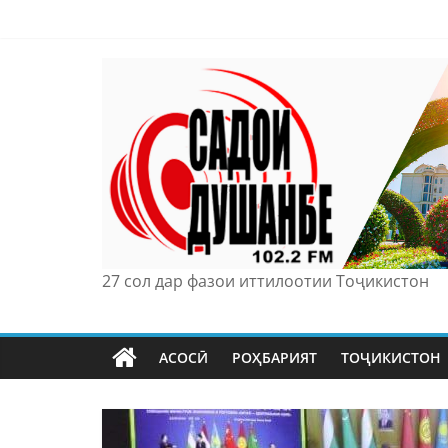
Skip
to
content
27 сол дар фазои иттилоотии Тоҷикистон
АСОСӢ
РОҲБАРИЯТ
ТОҶИКИСТОН