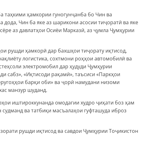
ба таҳкими ҳамкории гуногунҷанба бо Чин ва
 дода, Чин ба яке аз шарикони асосии тиҷоратӣ ва яке
сёре аз давлатҳои Осиёи Марказӣ, аз ҷумла Ҷумҳурии
ҳои рушди ҳамкорӣ дар бахшҳои тиҷорату иқтисод,
нақлиёту логистика, сохтмони роҳҳои автомобилӣ ва
истеҳсоли электромобил дар ҳудуди Ҷумҳурии
ди сабз», «Иқтисоди рақамӣ», таъсиси «Паркҳои
еругоҳҳои барқи оби» ва ҷорӣ намудани низоми
ас манзур шуданд.
ҳои иштироккунанда омодагии худро ҷиҳати боз ҳам
 судманд ва татбиқи масъалаҳои гуфташуда иброз
азорати рушди иқтисод ва савдои Ҷумҳурии Тоҷикистон