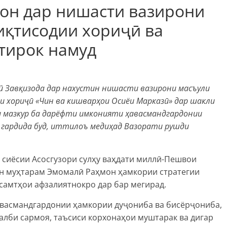
он дар нишасти вазирони
иқтисодии хориҷӣ ва
тирок намуд
қӣ Завқизода дар нахустин нишасти вазирони масъули
 хориҷӣ «Чин ва кишварҳои Осиёи Марказӣ» дар шакли
и мазкур ба дарёфти имконияти ҳавасмандгардонии
 гардида буд, иттилоъ медиҳад Вазорати рушди
и сиёсии Асосгузори сулҳу ваҳдати миллӣ-Пешвои
он муҳтарам Эмомалӣ Раҳмон ҳамкории стратегии
 самтҳои афзалиятнокро дар бар мегирад.
авасмандгардонии ҳамкории дуҷониба ва бисёрҷониба,
алби сармоя, таъсиси корхонаҳои муштарак ва дигар