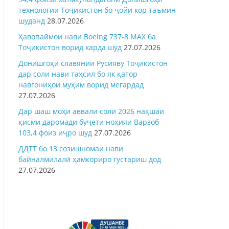
технологии Тоҷикистон бо ҷойи кор таъмин
шуданд
28.07.2026
Ҳавопаймои нави Boeing 737-8 MAX ба
Тоҷикистон ворид карда шуд
27.07.2026
Донишгоҳи славянии Русияву Тоҷикистон
дар соли нави таҳсил бо як қатор
навгониҳои муҳим ворид мегардад
27.07.2026
Дар шаш моҳи аввали соли 2026 нақшаи
қисми даромади буҷети ноҳияи Варзоб
103,4 фоиз иҷро шуд
27.07.2026
ДДТТ бо 13 созишномаи нави
байналмилалӣ ҳамкориро густариш дод
27.07.2026