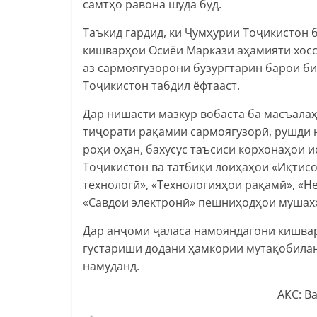
самтҳо равона шуда буд.
Таъкид гардид, ки Ҷумҳурии Тоҷикистон 
кишварҳои Осиёи Марказӣ аҳамияти хосса
аз сармоягузорони бузургтарин барои би
Тоҷикистон табдил ёфтааст.
Дар нишасти мазкур вобаста ба масъала
тиҷорати рақамии сармоягузорӣ, рушди 
роҳи оҳан, бахусус таъсиси корхонаҳои 
Тоҷикистон ва татбиқи лоиҳаҳои «Иқтисо
технологӣ», «Технологияҳои рақамӣ», «Н
«Савдои электронӣ» пешниҳодҳои мушахх
Дар анҷоми ҷаласа намояндагони кишвар
густариши додани ҳамкории мутақобилан
намуданд.
АКС: В