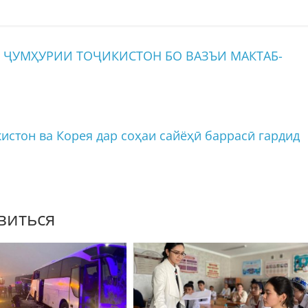
ҶУМҲУРИИ ТОҶИКИСТОН БО ВАЗЪИ МАКТАБ-
истон ва Корея дар соҳаи сайёҳӣ баррасӣ гардид
виться