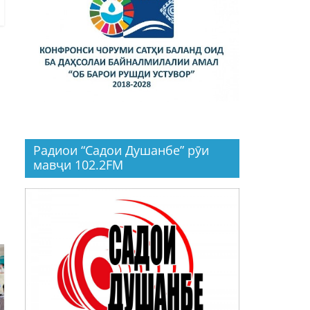
Радиои “Садои Душанбе” рӯи
мавҷи 102.2FM