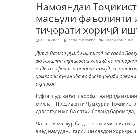
Намояндаи Тоҷикист
масъули фаъолияти 
тиҷорати хориҷӣ иш
19.04.2023
sado_dushanbe
Садои Душанбе
Дирӯз Вазири рушди иқтисод ва савдо Зав
фаъолияти иқтисодии хориҷӣ ва тиҷорати
видеоконфронс иштирок намуд, ки ҷаласа
ҳамкории дуҷониба ва бисёрҷониба равона
иқтисод.
Гуфта шуд, ки бо шарофат ва иродаи оли
миллат, Президенти Ҷумҳурии Тоҷикист
давлатҳои мо ба сатҳи баланд баромада,
Ҷаласаи мазкур ба дарёфти имконияти ҳ
зиёд намудани гардиши савдои хориҷӣ, ҷ