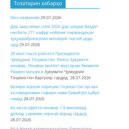
Тозатарин хабарҳо
(без названия)
29.07.2026
Дар шаш моҳи соли 2026 дар шаҳри Ваҳдат
нисбати 271 нафар ноболиғ парвандаҳои
ҳуқуқвайронкунии маъмурӣ тартиб дода
шуд
29.07.2026
28 июл таҳти раёсати Президенти
Ҷумҳурии Тоҷикистон, Раиси Ҳукумати
кишвар, Пешвои миллат муҳтарам Эмомалӣ
Раҳмон
маҷлиси
Ҳукумати Ҷумҳурии
Тоҷикистон баргузор гардид.
28.07.2026
Вазири корҳои хориҷии Тоҷикистон нусхаи
эътимодномаи сафири нави Кувайтро қабул
намуд
28.07.2026
Ба иқтисодиёти кишвар 1,9 миллиард
доллар сармояи хориҷӣ ворид гардид
28.07.2026
94,4 фоизи хатмкунандагони Донишгоҳи