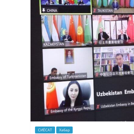
СИЁСАТ
Хабар