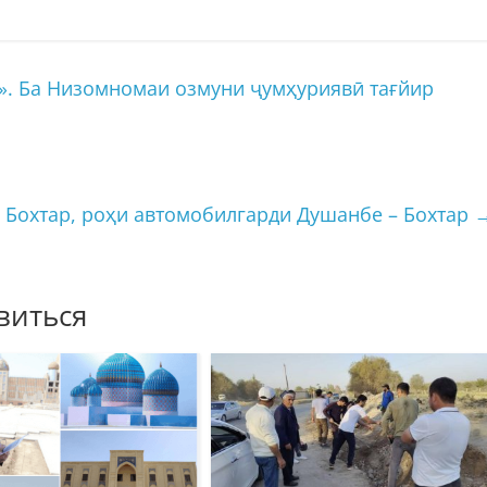
Ба Низомномаи озмуни ҷумҳуриявӣ тағйир
 Бохтар, роҳи автомобилгарди Душанбе – Бохтар
виться