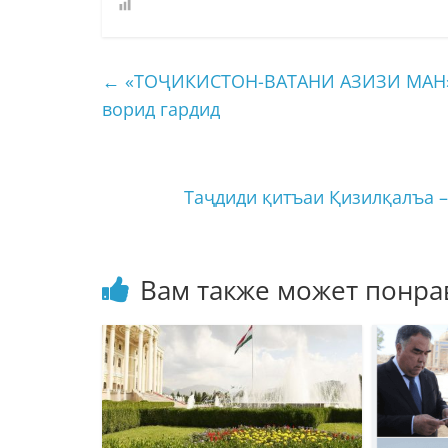
←
«ТОҶИКИСТОН-ВАТАНИ АЗИЗИ МАН». 
ворид гардид
Таҷдиди қитъаи Қизилқалъа –
Вам также может понра