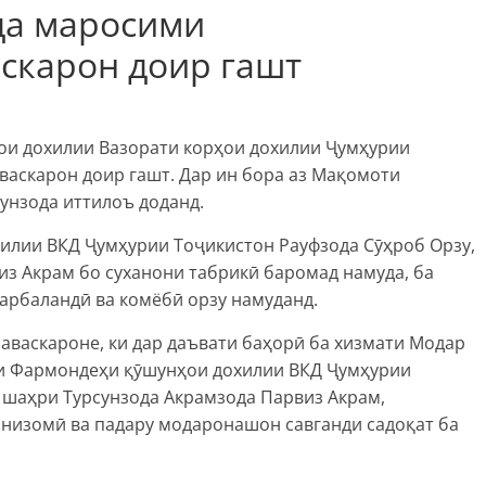
да маросими
скарон доир гашт
ои дохилии Вазорати корҳои дохилии Ҷумҳурии
васкарон доир гашт. Дар ин бора аз Мақомоти
унзода иттилоъ доданд.
лии ВКД Ҷумҳурии Тоҷикистон Рауфзода Сӯҳроб Орзу,
з Акрам бо суханони табрикӣ баромад намуда, ба
арбаландӣ ва комёбӣ орзу намуданд.
аваскароне, ки дар даъвати баҳорӣ ба хизмати Модар
ури Фармондеҳи қӯшунҳои дохилии ВКД Ҷумҳурии
 шаҳри Турсунзода Акрамзода Парвиз Акрам,
 низомӣ ва падару модаронашон савганди садоқат ба