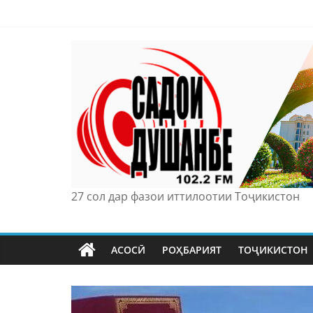
Skip
to
content
27 сол дар фазои иттилоотии Тоҷикистон
АСОСӢ
РОҲБАРИЯТ
ТОҶИКИСТОН