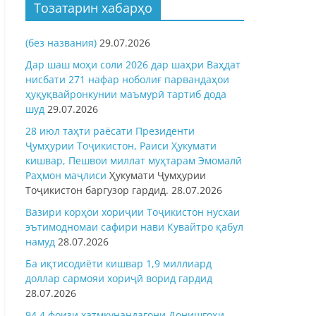
Тозатарин хабарҳо
(без названия)
29.07.2026
Дар шаш моҳи соли 2026 дар шаҳри Ваҳдат
нисбати 271 нафар ноболиғ парвандаҳои
ҳуқуқвайронкунии маъмурӣ тартиб дода
шуд
29.07.2026
28 июл таҳти раёсати Президенти
Ҷумҳурии Тоҷикистон, Раиси Ҳукумати
кишвар, Пешвои миллат муҳтарам Эмомалӣ
Раҳмон
маҷлиси
Ҳукумати Ҷумҳурии
Тоҷикистон баргузор гардид.
28.07.2026
Вазири корҳои хориҷии Тоҷикистон нусхаи
эътимодномаи сафири нави Кувайтро қабул
намуд
28.07.2026
Ба иқтисодиёти кишвар 1,9 миллиард
доллар сармояи хориҷӣ ворид гардид
28.07.2026
94,4 фоизи хатмкунандагони Донишгоҳи