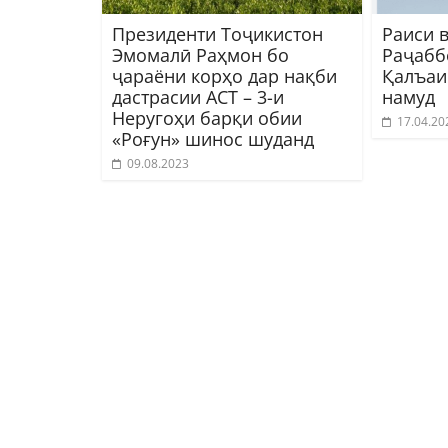
Президенти Тоҷикистон
Раиси 
Эмомалӣ Раҳмон бо
Раҷабб
ҷараёни корҳо дар нақби
Қалъаи
дастрасии АСТ – 3-и
намуд
Неругоҳи барқи обии
17.04.20
«Роғун» шинос шуданд
09.08.2023