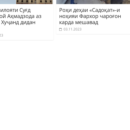
вилояти Суғд
Роҳи деҳаи «Садоқат»-и
ой Аҳмадзода аз
ноҳияи Фархор чароғон
 Хуҷанд дидан
карда мешавад
03.11.2023
23