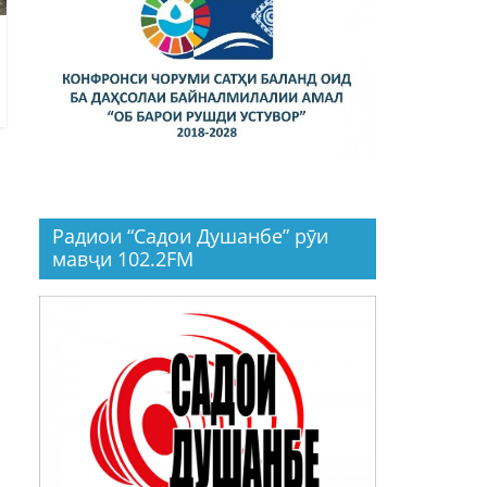
Радиои “Садои Душанбе” рӯи
мавҷи 102.2FM