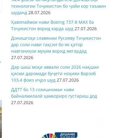
технологии Тоҷикистон бо ҷойи кор таъмин
шуданд
28.07.2026
Ҳавопаймои нави Boeing 737-8 MAX ба
Тоҷикистон ворид карда шуд
27.07.2026
Донишгоҳи славянии Русияву Тоҷикистон
дар соли нави таҳсил бо як қатор
навгониҳои муҳим ворид мегардад
27.07.2026
→
Дар шаш моҳи аввали соли 2026 нақшаи
қисми даромади буҷети ноҳияи Варзоб
103,4 фоиз иҷро шуд
27.07.2026
ДДТТ бо 13 созишномаи нави
байналмилалӣ ҳамкориро густариш дод
27.07.2026