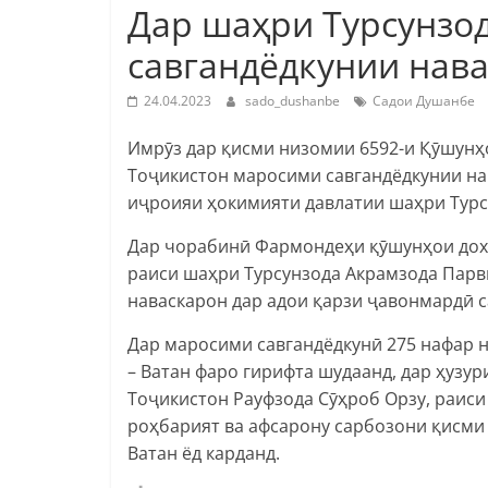
Дар шаҳри Турсунзо
савгандёдкунии нава
24.04.2023
sado_dushanbe
Садои Душанбе
Имрӯз дар қисми низомии 6592-и Қӯшунҳ
Тоҷикистон маросими савгандёдкунии на
иҷроияи ҳокимияти давлатии шаҳри Турс
Дар чорабинӣ Фармондеҳи қӯшунҳои дохи
раиси шаҳри Турсунзода Акрамзода Парви
наваскарон дар адои қарзи ҷавонмардӣ с
Дар маросими савгандёдкунӣ 275 нафар н
– Ватан фаро гирифта шудаанд, дар ҳуз
Тоҷикистон Рауфзода Сӯҳроб Орзу, раиси
роҳбарият ва афсарону сарбозони қисми
Ватан ёд карданд.