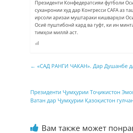
Президенти Конфедератсияи футболи Ос
суханронии худ дар Конгресси CAFA аз т
ирсоли аризаи муштараки кишварҳои Ос
Осиё пуштибонӣ кард ва гуфт, ки ин мин
тимҳои миллӣ аст.
←
«САД РАНГИ ЧАКАН». Дар Душанбе д
Президенти Ҷумҳурии Тоҷикистон Эмо
Ватан дар Ҷумҳурии Қазоқистон гулча
Вам также может понра