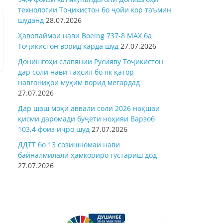
технологии Тоҷикистон бо ҷойи кор таъмин
шуданд
28.07.2026
Ҳавопаймои нави Boeing 737-8 MAX ба
Тоҷикистон ворид карда шуд
27.07.2026
Донишгоҳи славянии Русияву Тоҷикистон
дар соли нави таҳсил бо як қатор
навгониҳои муҳим ворид мегардад
27.07.2026
Дар шаш моҳи аввали соли 2026 нақшаи
қисми даромади буҷети ноҳияи Варзоб
103,4 фоиз иҷро шуд
27.07.2026
ДДТТ бо 13 созишномаи нави
байналмилалӣ ҳамкориро густариш дод
27.07.2026