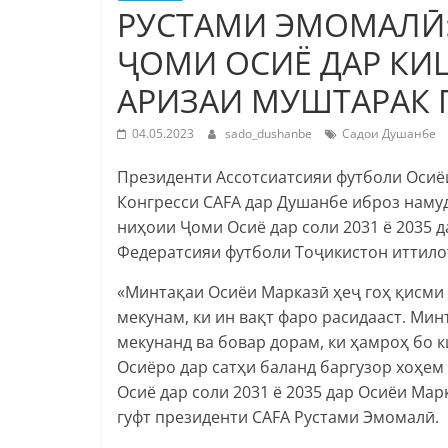
РУСТАМИ ЭМОМАЛӢ
ҶОМИ ОСИЁ ДАР КИ
АРИЗАИ МУШТАРАК
04.05.2023
sado_dushanbe
Садои Душанбе
Президенти Ассотсиатсияи футболи Осиё
Конгресси CAFA дар Душанбе иброз наму
ниҳоии Ҷоми Осиё дар соли 2031 ё 2035 д
Федератсияи футболи Тоҷикистон иттило
«Минтақаи Осиёи Марказӣ ҳеҷ гоҳ қисми
мекунам, ки ин вақт фаро расидааст. Ми
мекунанд ва бовар дорам, ки ҳамроҳ бо
Осиёро дар сатҳи баланд баргузор хоҳем
Осиё дар соли 2031 ё 2035 дар Осиёи Ма
гуфт президенти CAFA Рустами Эмомалӣ.