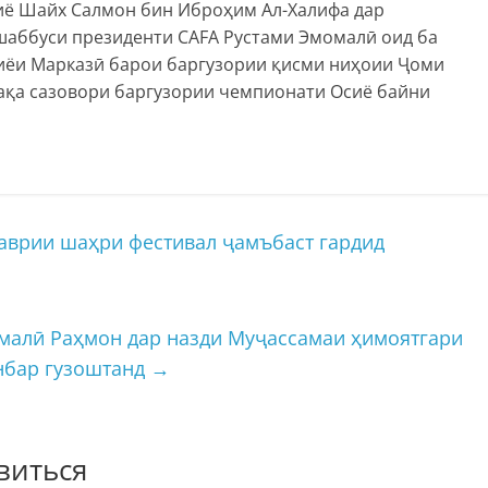
иё Шайх Салмон бин Иброҳим Ал-Халифа дар
ашаббуси президенти CAFA Рустами Эмомалӣ оид ба
иёи Марказӣ барои баргузории қисми ниҳоии Ҷоми
тақа сазовори баргузории чемпионати Осиё байни
аврии шаҳри фестивал ҷамъбаст гардид
малӣ Раҳмон дар назди Муҷассамаи ҳимоятгари
нбар гузоштанд
→
виться