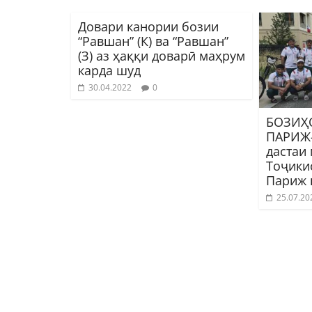
Довари канории бозии
“Равшан” (К) ва “Равшан”
(З) аз ҳаққи доварӣ маҳрум
карда шуд
30.04.2022
0
БОЗИҲ
ПАРИЖ-
дастаи
Тоҷики
Париж 
25.07.20