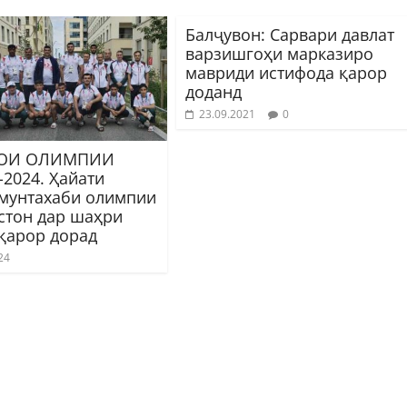
Балҷувон: Сарвари давлат
варзишгоҳи марказиро
мавриди истифода қарор
доданд
23.09.2021
0
ОИ ОЛИМПИИ
2024. Ҳайати
 мунтахаби олимпии
стон дар шаҳри
қарор дорад
24