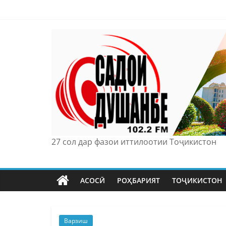
Skip
to
content
27 сол дар фазои иттилоотии Тоҷикистон
АСОСӢ
РОҲБАРИЯТ
ТОҶИКИСТОН
Варзиш