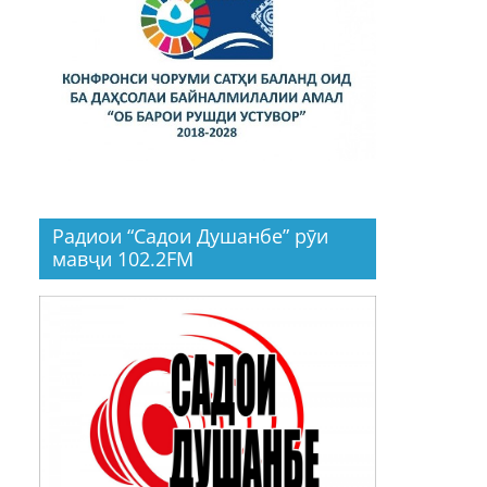
Радиои “Садои Душанбе” рӯи
мавҷи 102.2FM