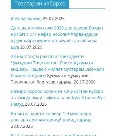
Тозатарин хабарҳо
(без названия)
29.07.2026
Дар шаш моҳи соли 2026 дар шаҳри Ваҳдат
нисбати 271 нафар ноболиғ парвандаҳои
ҳуқуқвайронкунии маъмурӣ тартиб дода
шуд
29.07.2026
28 июл таҳти раёсати Президенти
Ҷумҳурии Тоҷикистон, Раиси Ҳукумати
кишвар, Пешвои миллат муҳтарам Эмомалӣ
Раҳмон
маҷлиси
Ҳукумати Ҷумҳурии
Тоҷикистон баргузор гардид.
28.07.2026
Вазири корҳои хориҷии Тоҷикистон нусхаи
эътимодномаи сафири нави Кувайтро қабул
намуд
28.07.2026
Ба иқтисодиёти кишвар 1,9 миллиард
доллар сармояи хориҷӣ ворид гардид
28.07.2026
94,4 фоизи хатмкунандагони Донишгоҳи