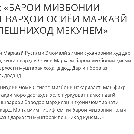
: «БАРОИ МИЗБОНИИ
ШВАРҲОИ ОСИЁИ МАРКАЗӢ
 ПЕШНИҲОД МЕКУНЕМ»
и Марказӣ Рустами Эмомалӣ зимни суханронии худ дар
д, ки кишварҳои Осиёи Марказӣ барои мизбонии қисми
архости муштарак хоҳанд дод. Дар ин бора аз
ъ доданд.
 ниҳоии Ҷоми Осиёро мизбонӣ накардааст. Ман фикр
нтақаи моро дастаҳои хеле пурқувват намояндагӣ
 кишварҳои бародар марҳилаи ниҳоии чемпионати
 кард. Мо тасмим гирифтем, ки барои мизбонии Ҷоми
рказӣ дархости муштарак пешниҳод кунем», –