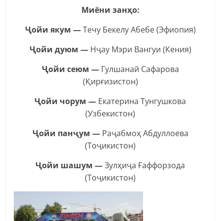
Миёни занҳо:
Ҷойи якум —
Течу Бекелу Абебе (Эфиопия)
Ҷойи дуюм —
Нҷау Мэри Вангуи (Кения)
Ҷойи сеюм —
Гулшанай Сафарова
(Қирғизистон)
Ҷойи чорум —
Екатерина Тунгушкова
(Узбекистон)
Ҷойи панҷум —
Раҷабмоҳ Абдуллоева
(Тоҷикистон)
Ҷойи шашум —
Зулҳиҷа Ғаффорзода
(Тоҷикистон)