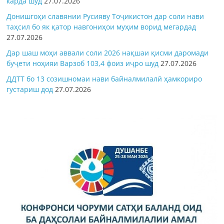
карда шуд
27.07.2026
Донишгоҳи славянии Русияву Тоҷикистон дар соли нави
таҳсил бо як қатор навгониҳои муҳим ворид мегардад
27.07.2026
Дар шаш моҳи аввали соли 2026 нақшаи қисми даромади
буҷети ноҳияи Варзоб 103,4 фоиз иҷро шуд
27.07.2026
ДДТТ бо 13 созишномаи нави байналмилалӣ ҳамкориро
густариш дод
27.07.2026