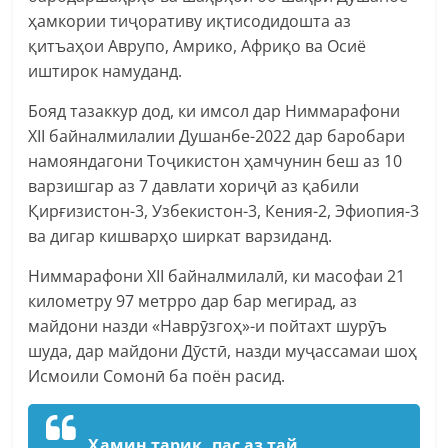
ҳамкории тиҷоративу иқтисодидошта аз
қитъаҳои Аврупо, Амрико, Африқо ва Осиё
иштирок намуданд.
Бояд тазаккур дод, ки имсол дар Ниммарафони
XII байналмилалии Душанбе-2022 дар баробари
намояндагони Тоҷикистон ҳамчунин беш аз 10
варзишгар аз 7 давлати хориҷӣ аз қабили
Қирғизистон-3, Узбекистон-3, Кения-2, Эфиопия-3
ва дигар кишварҳо ширкат варзиданд.
Ниммарафони XII байналмилалӣ, ки масофаи 21
километру 97 метрро дар бар мегирад, аз
майдони назди «Наврӯзгоҳ»-и пойтахт шурӯъ
шуда, дар майдони Дӯстӣ, назди муҷассамаи шоҳ
Исмоили Сомонӣ ба поён расид.
Ҳамин тариқ, пас аз тай