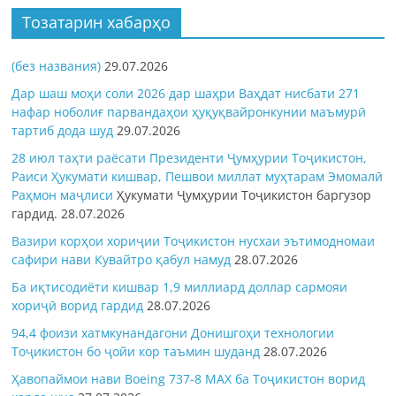
Тозатарин хабарҳо
(без названия)
29.07.2026
Дар шаш моҳи соли 2026 дар шаҳри Ваҳдат нисбати 271
нафар ноболиғ парвандаҳои ҳуқуқвайронкунии маъмурӣ
тартиб дода шуд
29.07.2026
28 июл таҳти раёсати Президенти Ҷумҳурии Тоҷикистон,
Раиси Ҳукумати кишвар, Пешвои миллат муҳтарам Эмомалӣ
Раҳмон
маҷлиси
Ҳукумати Ҷумҳурии Тоҷикистон баргузор
гардид.
28.07.2026
Вазири корҳои хориҷии Тоҷикистон нусхаи эътимодномаи
сафири нави Кувайтро қабул намуд
28.07.2026
Ба иқтисодиёти кишвар 1,9 миллиард доллар сармояи
хориҷӣ ворид гардид
28.07.2026
94,4 фоизи хатмкунандагони Донишгоҳи технологии
Тоҷикистон бо ҷойи кор таъмин шуданд
28.07.2026
Ҳавопаймои нави Boeing 737-8 MAX ба Тоҷикистон ворид