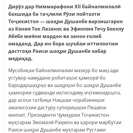
Дирӯз дар Ниммарафони XII байналмилалӣ
бахшида ба таҷлили Рӯзи пойтахти
Тоҷикистон — шаҳри Душанбе варзишгарон
аз Кения Тоо Лазанес ва Эфиопия Течу Бекелу
Абебе миёни мардон ва занон ғолиб
омаданд. Дар ин бора шуъбаи иттилоотии
дастгоҳи Раиси шаҳри Душанбе хабар
медиҳад.
Мусобиқаи байналмилалии мазкур бо мақсади
устувор намудани робитаҳои ҳамкорӣ бо
бародаршаҳрҳо ва шаҳрҳои бо шаҳри Душанбе
ҳамкории судманди иқтисодиву иҷтимоидошта,
дар асоси татбиқи Нақшаи чорабиниҳои
амалисозии дастуру супоришҳои Пешвои
миллат, Президенти Ҷумҳурии Тоҷикистон
муҳтарам Эмомалӣ Раҳмон ва қарори марбутаи
Раиси шаҳри Душанбе муҳтарам Рустами