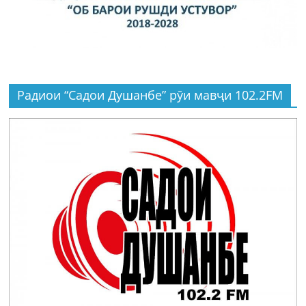
Радиои “Садои Душанбе” рӯи мавҷи 102.2FM