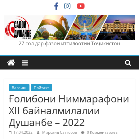
Skip
to
content
27 сол дар фазои иттилоотии Тоҷикистон
Варзиш
Пойтахт
Ғолибони Ниммарафони
ХII байналмилалии
Душанбе – 2022
17.04.2022
Мирсаид Сатторов
0 Комментариев