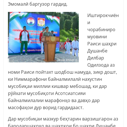
Эмомалӣ баргузор гардид.
Иштирокчиён
и
чорабиниро
муовини
Раиси шаҳри
Душанбе
Дилбар
Одилзода аз
номи Раиси пойтахт шодбош намуда, зикр дошт,
ки Ниммарафони байналмилалӣ нахустин
мусобиқаи миллии кишвар мебошад, ки дар
рӯйхати мусобиқоти Асотсиатсияи
байналмилалии марафонҳо ва давҳо дар
масофаҳои дур ворид гардидааст.
Дар мусобиқаи мазкур беҳтарин варзишгарон аз
бародаршаҳрҳо ва шаҳрҳои бо шаҳри Душанбе