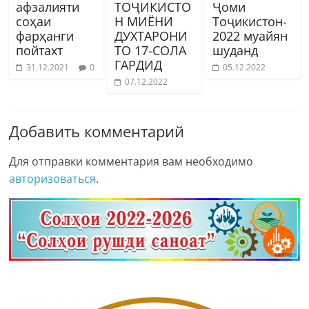
афзалияти
ТОҶИКИСТО
Ҷоми
соҳаи
Н МИЁНИ
Тоҷикистон-
фарҳанги
ДУХТАРОНИ
2022 муайян
пойтахт
ТО 17-СОЛА
шуданд
ГАРДИД
31.12.2021
0
05.12.2022
07.12.2022
Добавить комментарий
Для отправки комментария вам необходимо
авторизоваться
.