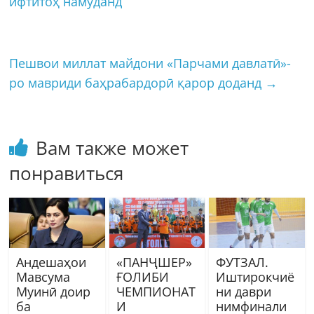
ифтитоҳ намуданд
Пешвои миллат майдони «Парчами давлатӣ»-
ро мавриди баҳрабардорӣ қарор доданд
→
Вам также может
понравиться
Андешаҳои
«ПАНҶШЕР»
ФУТЗАЛ.
Мавсума
ҒОЛИБИ
Иштирокчиё
Муинӣ доир
ЧЕМПИОНАТ
ни даври
ба
И
нимфинали