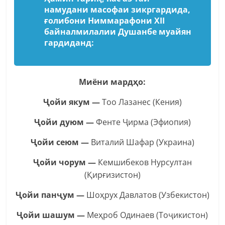
намудани масофаи зикргардида,
ғолибони Ниммарафони XII
байналмилалии Душанбе муайян
гардиданд:
Миёни мардҳо:
Ҷойи якум —
Тоо Лазанес (Кения)
Ҷойи дуюм —
Фенте Ҷирма (Эфиопия)
Ҷойи сеюм —
Виталий Шафар (Украина)
Ҷойи чорум —
Кемшибеков Нурсултан
(Қирғизистон)
Ҷойи панҷум —
Шоҳрух Давлатов (Узбекистон)
Ҷойи шашум —
Меҳроб Одинаев (Тоҷикистон)