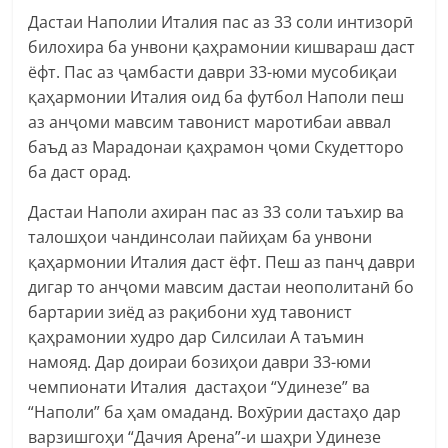
Дастаи Наполии Италия пас аз 33 соли интизорӣ
билохира ба унвони қаҳрамонии кишвараш даст
ёфт. Пас аз ҷамбасти даври 33-юми мусобиқаи
қаҳармонии Италия оид ба футбол Наполи пеш
аз анҷоми мавсим тавонист маротибаи аввал
баъд аз Марадонаи қаҳрамон ҷоми Скудетторо
ба даст орад.
Дастаи Наполи ахиран пас аз 33 соли таъхир ва
талошҳои чандинсолаи пайиҳам ба унвони
қаҳармонии Италия даст ёфт. Пеш аз панҷ даври
дигар то анҷоми мавсим дастаи неополитанӣ бо
бартарии зиёд аз рақибони худ тавонист
қаҳрамонии худро дар Силсилаи А таъмин
намояд. Дар доираи бозиҳои даври 33-юми
чемпионати Италия дастаҳои “Удинезе” ва
“Наполи” ба ҳам омаданд. Вохӯрии дастаҳо дар
варзишгоҳи “Дачия Арена”-и шаҳри Удинезе