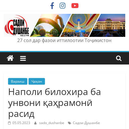
Skip
to
content
27 сол дар фазои иттилоотии Тоҷикистон
Варзиш
Ҷаҳон
Наполи билохира ба
унвони қаҳрамонӣ
расид
05.05.2023
sado_dushanbe
Садои Душанбе