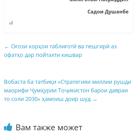
Садои Душанбе
←
Оғози корҳои таблиғотӣ ва пешгирӣ аз
офатҳо дар пойтахти кишвар
Вобаста ба татбиқи «Стратегияи миллии рушди
маорифи Ҷумҳурии Тоҷикистон барои давраи
то соли 2030» ҳамоиш доир шуд
→
Вам также может