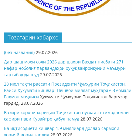
Тозатарин хабарҳо
(без названия)
29.07.2026
Дар шаш моҳи соли 2026 дар шаҳри Ваҳдат нисбати 271
нафар ноболиғ парвандаҳои ҳуқуқвайронкунии маъмурӣ
тартиб дода шуд
29.07.2026
28 июл таҳти раёсати Президенти Ҷумҳурии Тоҷикистон,
Раиси Ҳукумати кишвар, Пешвои миллат муҳтарам Эмомалӣ
Раҳмон
маҷлиси
Ҳукумати Ҷумҳурии Тоҷикистон баргузор
гардид.
28.07.2026
Вазири корҳои хориҷии Тоҷикистон нусхаи эътимодномаи
сафири нави Кувайтро қабул намуд
28.07.2026
Ба иқтисодиёти кишвар 1,9 миллиард доллар сармояи
хориҷӣ ворид гардид
28.07.2026