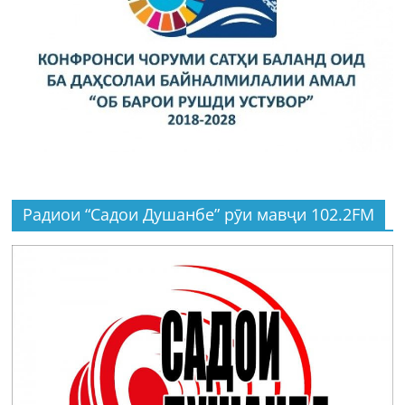
Радиои “Садои Душанбе” рӯи мавҷи 102.2FM