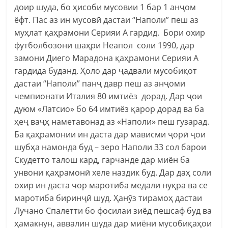
доир шуда, бо ҳисоби мусовии 1 бар 1 анҷом
ёфт. Пас аз ин мусовӣ дастаи “Наполи” пеш аз
муҳлат қаҳрамони Серияи А гардид. Бори охир
футболбозони шаҳри Неапол соли 1990, дар
замони Диего Марадона қаҳрамони Серияи А
гардида буданд. Ҳоло дар ҷадвали мусобиқот
дастаи “Наполи” панҷ давр пеш аз анҷоми
чемпионати Италия 80 имтиёз дорад. Дар ҷои
дуюм «Латсио» бо 64 имтиёз қарор дорад ва ба
ҳеҷ ваҷҳ наметавонад аз «Наполи» пеш гузарад.
Ба қаҳрамонии ин даста дар мависми ҷорӣ ҷои
шубҳа намонда буд – зеро Наполи 33 сол барои
Скудетто талош кард, гарчанде дар миён ба
унвони қаҳрамонӣ хеле наздик буд. Дар даҳ соли
охир ин даста чор маротиба медали нуқра ва се
маротиба биринҷӣ шуд. Ҳанӯз тирамоҳ дастаи
Лучано Спалетти бо фосилаи зиёд пешсаф буд ва
ҳамакнун, аввалин шуда дар миёни мусобиқаҳои