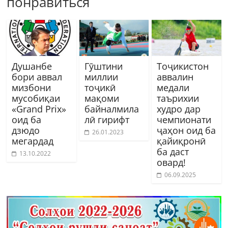
понравиться
Душанбе
Гӯштини
Тоҷикистон
бори аввал
миллии
аввалин
мизбони
тоҷикӣ
медали
мусобиқаи
мақоми
таърихии
«Grand Prix»
байналмила
худро дар
оид ба
лӣ гирифт
чемпионати
дзюдо
ҷаҳон оид ба
26.01.2023
мегардад
қайиқронӣ
ба даст
13.10.2022
овард!
06.09.2025