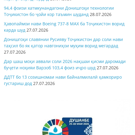
94,4 фоизи хатмкунандагони Донишгоҳи технологии
Тоҷикистон бо ҷойи кор таъмин шуданд
28.07.2026
Ҳавопаймои нави Boeing 737-8 MAX ба Тоҷикистон ворид
карда шуд
27.07.2026
Донишгоҳи славянии Русияву Тоҷикистон дар соли нави
таҳсил бо як қатор навгониҳои муҳим ворид мегардад
27.07.2026
Дар шаш моҳи аввали соли 2026 нақшаи қисми даромади
буҷети ноҳияи Варзоб 103,4 фоиз иҷро шуд
27.07.2026
ДДТТ бо 13 созишномаи нави байналмилалӣ ҳамкориро
густариш дод
27.07.2026