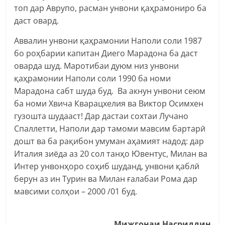
топ дар Аврупо, расман унвони қаҳрамониро ба
даст овард.
Аввалин унвони қаҳрамонии Наполи соли 1987
бо роҳбарии капитан Диего Марадона ба даст
оварда шуд. Маротибаи дуюм низ унвони
қаҳрамонии Наполи соли 1990 ба номи
Марадона сабт шуда буд. Ва акнун унвони сеюм
ба номи Хвича Кварацхелия ва Виктор Осимхен
гузошта шудааст! Дар дастаи сохтаи Лучано
Спаллетти, Наполи дар тамоми мавсим бартарӣ
дошт ва ба рақибон умуман аҳамият надод: дар
Италия зиёда аз 20 сол танҳо Ювентус, Милан ва
Интер унвонҳоро соҳиб шуданд, унвони қаблӣ
берун аз ин Турин ва Милан ғалабаи Рома дар
мавсими солҳои – 2000 /01 буд.
Мижгонаи Насриддин