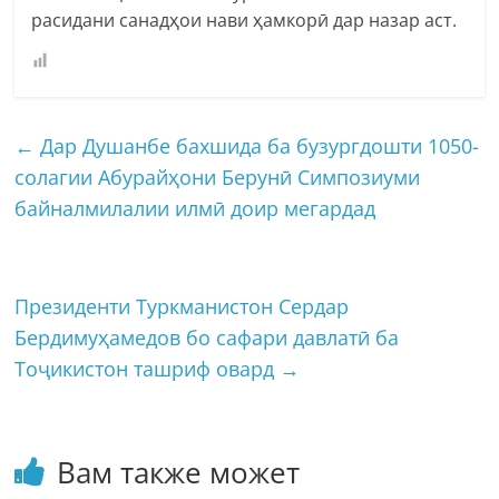
расидани санадҳои нави ҳамкорӣ дар назар аст.
←
Дар Душанбе бахшида ба бузургдошти 1050-
солагии Абурайҳони Берунӣ Симпозиуми
байналмилалии илмӣ доир мегардад
Президенти Туркманистон Сердар
Бердимуҳамедов бо сафари давлатӣ ба
Тоҷикистон ташриф овард
→
Вам также может