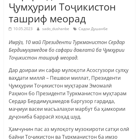
Ҷумҳурии Тоҷикистон
ташриф меорад
10.05.2023
sado_dushanbe
Садои Душанбе
Имрӯз, 10 май Президенти Туркманистон Сердар
Бердимуҳамедов бо сафари давлатӣ ба Ҷумҳурии
Тоҷикистон ташриф меорад.
Дар доираи ин сафар мулоқоти Асосгузори сулҳу
ваҳдати миллӣ – Пешвои миллат, Президенти
Ҷумҳурии Тоҷикистон муҳтарам Эмомалӣ
Раҳмон бо Президенти Туркманистон муҳтарам
Сердар Бердимуҳамедов баргузор гардида,
маҷмуи васеи масъалаҳои марбут ба ҳамкории
дуҷониба баррасӣ хоҳад шуд.
Ҳамчунин пас аз мулоқоту музокироти сатҳи олӣ
байни Тоҷикистон ва Туркманистон ба имзо