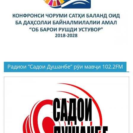
Радиои “Садои Душанбе” рӯи мавҷи 102.2FM