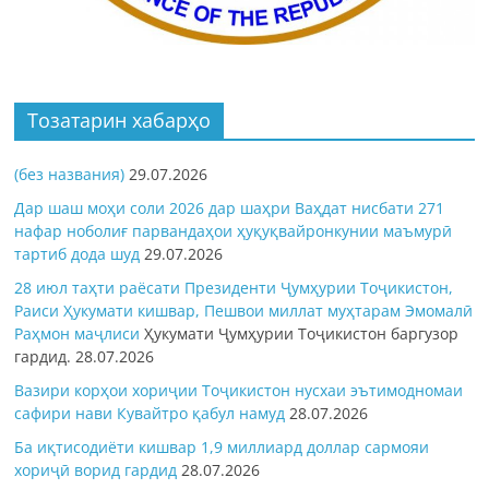
Тозатарин хабарҳо
(без названия)
29.07.2026
Дар шаш моҳи соли 2026 дар шаҳри Ваҳдат нисбати 271
нафар ноболиғ парвандаҳои ҳуқуқвайронкунии маъмурӣ
тартиб дода шуд
29.07.2026
28 июл таҳти раёсати Президенти Ҷумҳурии Тоҷикистон,
Раиси Ҳукумати кишвар, Пешвои миллат муҳтарам Эмомалӣ
Раҳмон
маҷлиси
Ҳукумати Ҷумҳурии Тоҷикистон баргузор
гардид.
28.07.2026
Вазири корҳои хориҷии Тоҷикистон нусхаи эътимодномаи
сафири нави Кувайтро қабул намуд
28.07.2026
Ба иқтисодиёти кишвар 1,9 миллиард доллар сармояи
хориҷӣ ворид гардид
28.07.2026