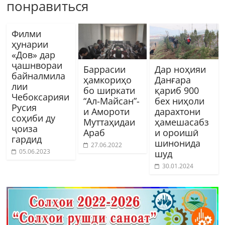
понравиться
Филми
ҳунарии
«Дов» дар
ҷашнвораи
Баррасии
Дар ноҳияи
байналмила
ҳамкориҳо
Данғара
лии
бо ширкати
қариб 900
Чебоксарияи
“Ал-Майсан”-
бех ниҳоли
Русия
и Амороти
дарахтони
соҳиби ду
Муттаҳидаи
ҳамешасабз
ҷоиза
Араб
и ороишӣ
гардид
шинонида
27.06.2022
05.06.2023
шуд
30.01.2024