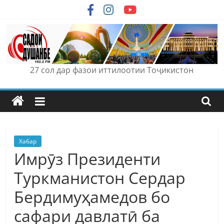
Skip
to
content
27 сол дар фазои иттилоотии Тоҷикистон
Хабар
Имрӯз Президенти
Туркманистон Сердар
Бердимуҳамедов бо
сафари давлатӣ ба