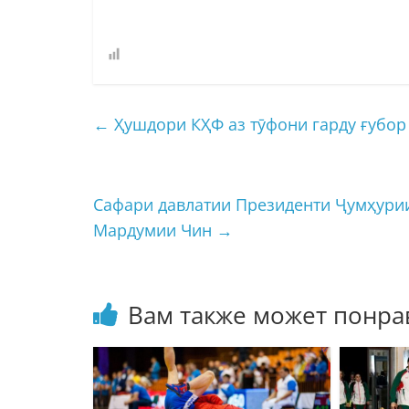
←
Ҳушдори КҲФ аз тӯфони гарду ғубор
Сафари давлатии Президенти Ҷумҳури
Мардумии Чин
→
Вам также может понра