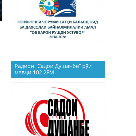
Радиои “Садои Душанбе” рӯи
мавҷи 102.2FM