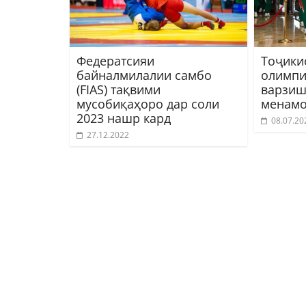
Федератсияи
Тоҷики
байналмилалии самбо
олимпи
(FIAS) тақвими
варзиш
мусобиқаҳоро дар соли
менамо
2023 нашр кард
08.07.20
27.12.2022