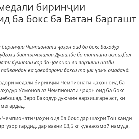
 медали биринҷии
д ба бокс ба Ватан баргашт
 биринҷии Чемпионати ҷаҳон оид ба бокс Баҳодур
рудгоҳи байналмилалии Душанбе бо тантана истиқбол
ияти Кумитаи кор бо ҷавонон ва варзиши назди
 пайвандон ва ҳаводорони бокси тоҷик ҷамъ омаданд.
адори медали биринҷии Чемпионати ҷаҳон оид ба
Баҳодур Усмонов аз Чемпионати ҷаҳон оид ба бокс
мебошад. Зеро Баҳодур дуюмин варзишгаре аст, ки
 мегардад.
р Чемпионати ҷаҳон оид ба бокс дар шаҳри Тошканди
аргузор гардид, дар вазни 63,5 кг қувваозмоӣ намуда,