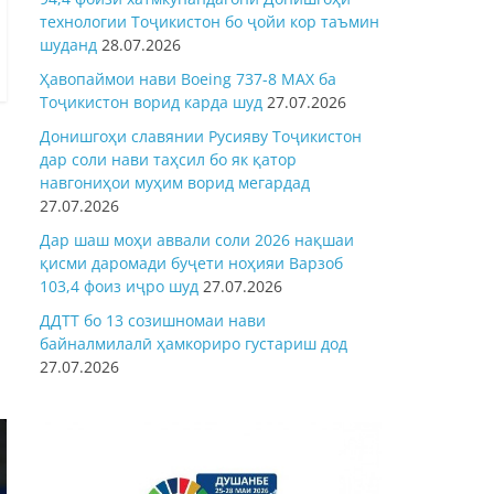
технологии Тоҷикистон бо ҷойи кор таъмин
шуданд
28.07.2026
Ҳавопаймои нави Boeing 737-8 MAX ба
Тоҷикистон ворид карда шуд
27.07.2026
Донишгоҳи славянии Русияву Тоҷикистон
дар соли нави таҳсил бо як қатор
навгониҳои муҳим ворид мегардад
27.07.2026
Дар шаш моҳи аввали соли 2026 нақшаи
қисми даромади буҷети ноҳияи Варзоб
103,4 фоиз иҷро шуд
27.07.2026
ДДТТ бо 13 созишномаи нави
байналмилалӣ ҳамкориро густариш дод
27.07.2026