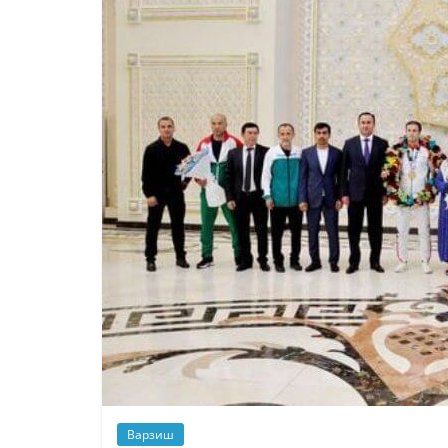
Варзиш