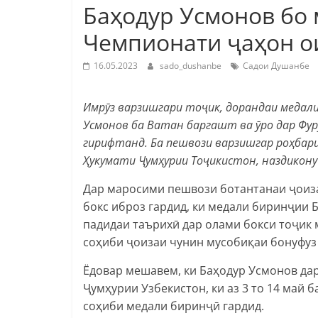
Баҳодур Усмонов бо
Чемпионати ҷаҳон ои
16.05.2023
sado_dushanbe
Садои Душанбе
Имрӯз варзишгари тоҷик, дорандаи медали
Усмонов ба Ватан баргашт ва ӯро дар Фу
гирифтанд. Ба пешвози варзишгар роҳбар
Ҳукумати Ҷумҳурии Тоҷикистон, наздикону
Дар маросими пешвози ботантанаи ҷоиз
бокс иброз гардид, ки медали биринҷии 
падидаи таърихӣ дар олами бокси тоҷик 
соҳиби ҷоизаи чунин мусобиқаи бонуфуз
Ёдовар мешавем, ки Баҳодур Усмонов да
Ҷумҳурии Узбекистон, ки аз 3 то 14 май б
соҳиби медали биринҷӣ гардид.