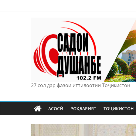
Skip
to
content
27 сол дар фазои иттилоотии Тоҷикистон
АСОСӢ
РОҲБАРИЯТ
ТОҶИКИСТОН