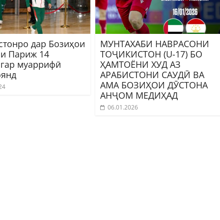
стонро дар Бозиҳои
МУНТАХАБИ НАВРАСОНИ
и Париж 14
ТОҶИКИСТОН (U-17) БО
гар муаррифӣ
ҲАМТОЁНИ ХУД АЗ
янд
АРАБИСТОНИ САУДӢ ВА
АМА БОЗИҲОИ ДӮСТОНА
24
АНҶОМ МЕДИҲАД
06.01.2026