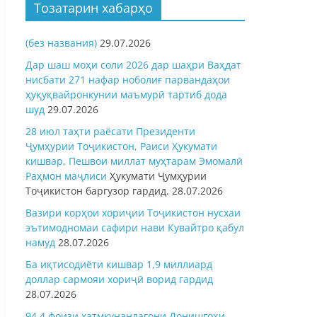
Тозатарин хабарҳо
(без названия)
29.07.2026
Дар шаш моҳи соли 2026 дар шаҳри Ваҳдат
нисбати 271 нафар ноболиғ парвандаҳои
ҳуқуқвайронкунии маъмурӣ тартиб дода
шуд
29.07.2026
28 июл таҳти раёсати Президенти
Ҷумҳурии Тоҷикистон, Раиси Ҳукумати
кишвар, Пешвои миллат муҳтарам Эмомалӣ
Раҳмон
маҷлиси
Ҳукумати Ҷумҳурии
Тоҷикистон баргузор гардид.
28.07.2026
Вазири корҳои хориҷии Тоҷикистон нусхаи
эътимодномаи сафири нави Кувайтро қабул
намуд
28.07.2026
Ба иқтисодиёти кишвар 1,9 миллиард
доллар сармояи хориҷӣ ворид гардид
28.07.2026
94,4 фоизи хатмкунандагони Донишгоҳи