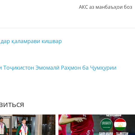
АКС аз манбаъҳои боз
 дар қаламрави кишвар
и Тоҷикистон Эмомалӣ Раҳмон ба Ҷумҳурии
виться