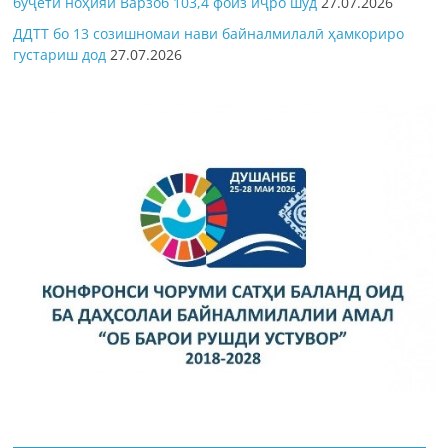
буҷети ноҳияи Варзоб 103,4 фоиз иҷро шуд
27.07.2026
ДДТТ бо 13 созишномаи нави байналмилалӣ ҳамкориро
густариш дод
27.07.2026