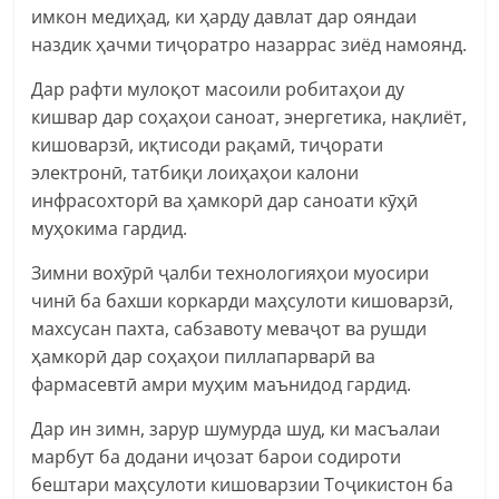
имкон медиҳад, ки ҳарду давлат дар ояндаи
наздик ҳачми тиҷоратро назаррас зиёд намоянд.
Дар рафти мулоқот масоили робитаҳои ду
кишвар дар соҳаҳои саноат, энергетика, нақлиёт,
кишоварзӣ, иқтисоди рақамӣ, тиҷорати
электронӣ, татбиқи лоиҳаҳои калони
инфрасохторӣ ва ҳамкорӣ дар саноати кӯҳӣ
муҳокима гардид.
Зимни вохӯрӣ ҷалби технологияҳои муосири
чинӣ ба бахши коркарди маҳсулоти кишоварзӣ,
махсусан пахта, сабзавоту меваҷот ва рушди
ҳамкорӣ дар соҳаҳои пиллапарварӣ ва
фармасевтӣ амри муҳим маънидод гардид.
Дар ин зимн, зарур шумурда шуд, ки масъалаи
марбут ба додани иҷозат барои содироти
бештари маҳсулоти кишоварзии Тоҷикистон ба