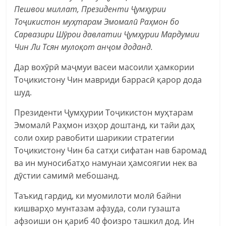
Пешвои миллат, Президенти Ҷумҳурии
Тоҷикистон муҳтарам Эмомалӣ Раҳмон бо
Сарвазири Шӯрои давлатии Ҷумҳурии Мардумии
Чин Ли Тсян мулоқот анҷом доданд.
Дар вохӯрӣ маҷмуи васеи масоили ҳамкории
Тоҷикистону Чин мавриди баррасӣ қарор дода
шуд.
Президенти Ҷумҳурии Тоҷикистон муҳтарам
Эмомалӣ Раҳмон изҳор доштанд, ки тайи даҳ
соли охир равобити шарикии стратегии
Тоҷикистону Чин ба сатҳи сифатан нав баромад
ва ин муносибатҳо намунаи ҳамсоягии нек ва
дӯстии самимӣ мебошанд.
Таъкид гардид, ки муомилоти молӣ байни
кишварҳо мунтазам афзуда, соли гузашта
афзоиши он қариб 40 фоизро ташкил дод. Ин