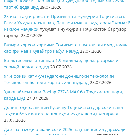
нафар ноболиғ парвандаҳои ҳуқуқвайронкунии маъмурӣ
тартиб дода шуд
29.07.2026
28 июл таҳти раёсати Президенти Ҷумҳурии Тоҷикистон,
Раиси Ҳукумати кишвар, Пешвои миллат муҳтарам Эмомалӣ
Раҳмон
маҷлиси
Ҳукумати Ҷумҳурии Тоҷикистон баргузор
гардид.
28.07.2026
Вазири корҳои хориҷии Тоҷикистон нусхаи эътимодномаи
сафири нави Кувайтро қабул намуд
28.07.2026
Ба иқтисодиёти кишвар 1,9 миллиард доллар сармояи
хориҷӣ ворид гардид
28.07.2026
94,4 фоизи хатмкунандагони Донишгоҳи технологии
Тоҷикистон бо ҷойи кор таъмин шуданд
28.07.2026
Ҳавопаймои нави Boeing 737-8 MAX ба Тоҷикистон ворид
карда шуд
27.07.2026
Донишгоҳи славянии Русияву Тоҷикистон дар соли нави
таҳсил бо як қатор навгониҳои муҳим ворид мегардад
27.07.2026
Дар шаш моҳи аввали соли 2026 нақшаи қисми даромади