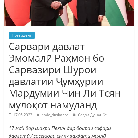
Президент
Сарвари давлат
Эмомалӣ Раҳмон бо
Сарвазири Шӯрои
давлатии Ҷумҳурии
Мардумии Чин Ли Тсян
мулоқот намуданд
17.05.2023
sado_dushanbe
Садои Душанбе
17 май дар шаҳри Пекин дар доираи сафари
давлатӣ Асосгузори сулҳу ваҳдати миллӣ —