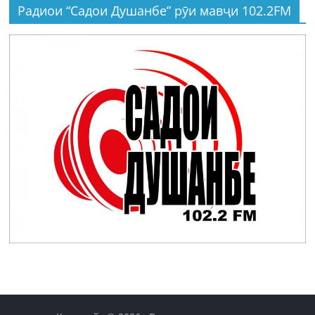
Радиои “Садои Душанбе” рӯи мавҷи 102.2FM