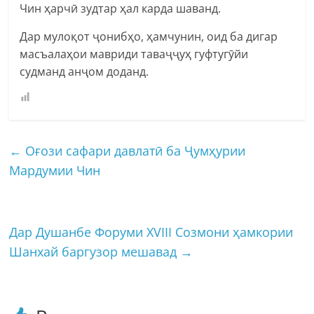
Чин ҳарчӣ зудтар ҳал карда шаванд.
Дар мулоқот ҷонибҳо, ҳамчунин, оид ба дигар
масъалаҳои мавриди таваҷҷуҳ гуфтугӯйи
судманд анҷом доданд.
←
Оғози сафари давлатӣ ба Ҷумҳурии
Мардумии Чин
Дар Душанбе Форуми XVIII Созмони ҳамкории
Шанхай баргузор мешавад
→