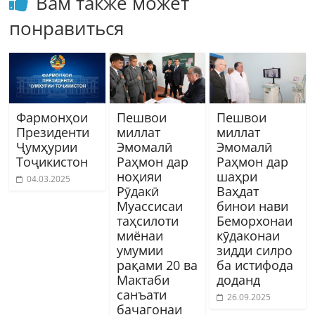
Вам также может
понравиться
Фармонҳои
Пешвои
Пешвои
Президенти
миллат
миллат
Ҷумҳурии
Эмомалӣ
Эмомалӣ
Тоҷикистон
Раҳмон дар
Раҳмон дар
ноҳияи
шаҳри
04.03.2025
Рӯдакӣ
Ваҳдат
Муассисаи
бинои нави
таҳсилоти
Беморхонаи
миёнаи
кӯдаконаи
умумии
зидди силро
рақами 20 ва
ба истифода
Мактаби
доданд
санъати
26.09.2025
бачагонаи