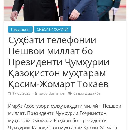
Президент
СИЁСАТИ ХОРИҶӢ
Суҳбати телефонии
Пешвои миллат бо
Президенти Ҷумҳурии
Қазоқистон муҳтарам
Қосим-Жомарт Токаев
17.05.2023
sado_dushanbe
Садои Душанбе
Имрӯз Асосгузори сулҳу ваҳдати миллӣ – Пешвои
миллат, Президенти Ҷумҳурии Тоҷикистон
муҳтарам Эмомалӣ Раҳмон бо Президенти
Ҷумҳурии Қазоқистон муҳтарам Қосим-Жомарт