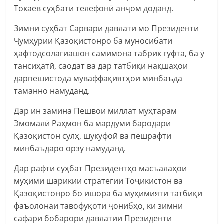
Токаев суҳбати телефонӣ анҷом доданд.
Зимни суҳбат Сарвари давлати мо Президенти
Ҷумҳурии Қазоқистонро ба муносибати
ҳафтодсолагиашон самимона табрик гуфта, ба ӯ
тансиҳатӣ, саодат ва дар татбиқи нақшаҳои
дарпешистода муваффақиятҳои минбаъда
таманно намуданд.
Дар ин замина Пешвои миллат муҳтарам
Эмомалӣ Раҳмон ба мардуми бародари
Қазоқистон сулҳ, шукуфоӣ ва пешрафти
минбаъдаро орзу намуданд.
Дар рафти суҳбат Президентҳо масъалаҳои
муҳими шарикии стратегии Тоҷикистон ва
Қазоқистонро бо ишора ба муҳимияти татбиқи
фаъолонаи тавофуқоти ҷонибҳо, ки зимни
сафари бобарори давлатии Президенти