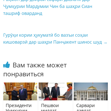
Ҷумҳурии Мардумии Чин ба шаҳри Сиан
ташриф оварданд
Гурӯҳи кории ҳукуматӣ бо вазъи соҳаи
кишоварзӣ дар шаҳри Панҷакент шинос шуд
→
Вам также может
понравиться
Президенти
Пешвои
Сарвари
Ҷумҳурии
миллат
давлат