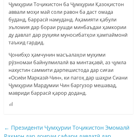
Ҷумҳурии Тоҷикистон ба Ҷумҳурии Қазоқистон
аввали моҳи май соли равон ба даст омада
буданд, баррасӣ намуданд. Аҳамияти қабули
эъломия дар бораи рушди минбаъдаи ҳамкории
ду давлат дар руҳияи муносибатҳои ҳампаймонӣ
таъкид гардид.
Ҷонибҳо ҳамчунин масъалаҳои муҳими
рӯзномаи байнулмилалӣ ва минтақавӣ, аз ҷумла
нахустин саммити дарпешистода дар сиғаи
«Осиёи Марказӣ-Чин», ки пагоҳ дар шаҳри Сиани
Ҷумҳурии Мардумии Чин баргузор мешавад,
мавриди баррасӣ қарор доданд.
←
Президенти Ҷумҳурии Тоҷикистон Эмомалӣ
Раҳмон дар доираи сафари давлатӣ дар