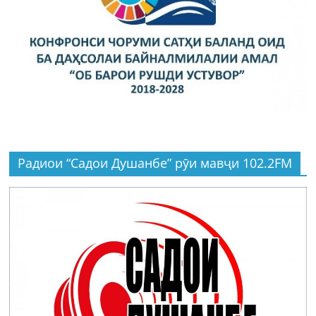
Радиои “Садои Душанбе” рӯи мавҷи 102.2FM