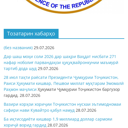
Тозатарин хабарҳо
(без названия)
29.07.2026
Дар шаш моҳи соли 2026 дар шаҳри Ваҳдат нисбати 271
нафар ноболиғ парвандаҳои ҳуқуқвайронкунии маъмурӣ
тартиб дода шуд
29.07.2026
28 июл таҳти раёсати Президенти Ҷумҳурии Тоҷикистон,
Раиси Ҳукумати кишвар, Пешвои миллат муҳтарам Эмомалӣ
Раҳмон
маҷлиси
Ҳукумати Ҷумҳурии Тоҷикистон баргузор
гардид.
28.07.2026
Вазири корҳои хориҷии Тоҷикистон нусхаи эътимодномаи
сафири нави Кувайтро қабул намуд
28.07.2026
Ба иқтисодиёти кишвар 1,9 миллиард доллар сармояи
хориҷӣ ворид гардид
28.07.2026