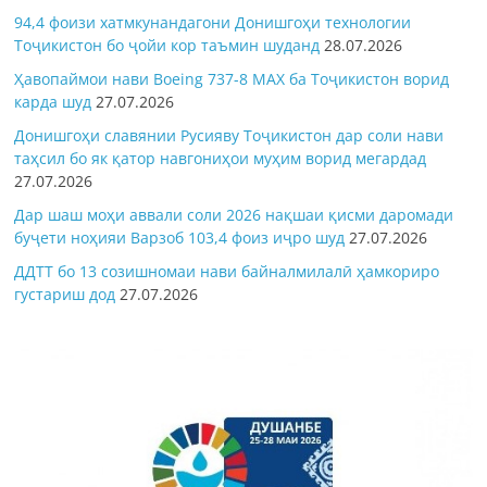
94,4 фоизи хатмкунандагони Донишгоҳи технологии
Тоҷикистон бо ҷойи кор таъмин шуданд
28.07.2026
Ҳавопаймои нави Boeing 737-8 MAX ба Тоҷикистон ворид
карда шуд
27.07.2026
Донишгоҳи славянии Русияву Тоҷикистон дар соли нави
таҳсил бо як қатор навгониҳои муҳим ворид мегардад
27.07.2026
Дар шаш моҳи аввали соли 2026 нақшаи қисми даромади
буҷети ноҳияи Варзоб 103,4 фоиз иҷро шуд
27.07.2026
ДДТТ бо 13 созишномаи нави байналмилалӣ ҳамкориро
густариш дод
27.07.2026