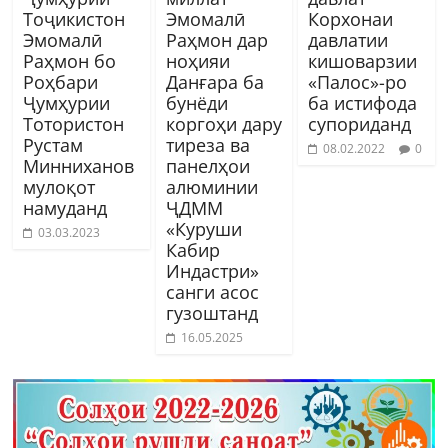
Тоҷикистон
Эмомалӣ
Корхонаи
Эмомалӣ
Раҳмон дар
давлатии
Раҳмон бо
ноҳияи
кишоварзии
Роҳбари
Данғара ба
«Палос»-ро
Ҷумҳурии
бунёди
ба истифода
Тотористон
коргоҳи дару
супориданд
Рустам
тиреза ва
08.02.2022
0
Минниханов
панелҳои
мулоқот
алюминии
намуданд
ҶДММ
«Куруши
03.03.2023
Кабир
Индастри»
санги асос
гузоштанд
16.05.2025