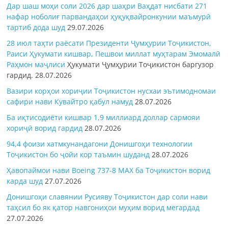
Дар шаш моҳи соли 2026 дар шаҳри Ваҳдат нисбати 271
нафар ноболиғ парвандаҳои ҳуқуқвайронкунии маъмурӣ
тартиб дода шуд
29.07.2026
28 июл таҳти раёсати Президенти Ҷумҳурии Тоҷикистон,
Раиси Ҳукумати кишвар, Пешвои миллат муҳтарам Эмомалӣ
Раҳмон
маҷлиси
Ҳукумати Ҷумҳурии Тоҷикистон баргузор
гардид.
28.07.2026
Вазири корҳои хориҷии Тоҷикистон нусхаи эътимодномаи
сафири нави Кувайтро қабул намуд
28.07.2026
Ба иқтисодиёти кишвар 1,9 миллиард доллар сармояи
хориҷӣ ворид гардид
28.07.2026
94,4 фоизи хатмкунандагони Донишгоҳи технологии
Тоҷикистон бо ҷойи кор таъмин шуданд
28.07.2026
Ҳавопаймои нави Boeing 737-8 MAX ба Тоҷикистон ворид
карда шуд
27.07.2026
Донишгоҳи славянии Русияву Тоҷикистон дар соли нави
таҳсил бо як қатор навгониҳои муҳим ворид мегардад
27.07.2026