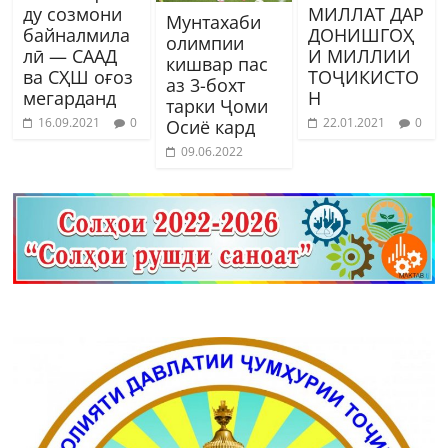
ду созмони
МИЛЛАТ ДАР
Мунтахаби
байналмила
ДОНИШГОҲ
олимпии
лӣ — СААД
И МИЛЛИИ
кишвар пас
ва СҲШ оғоз
ТОҶИКИСТО
аз 3-бохт
мегарданд
Н
тарки Ҷоми
16.09.2021
0
22.01.2021
0
Осиё кард
09.06.2022