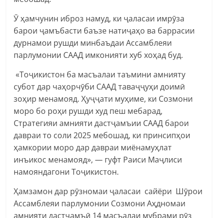
Ӯ ҳамчунин иброз намуд, ки ҷаласаи имрӯза
барои ҷамъбасти баъзе натиҷаҳо ва баррасии
дурнамои рушди минбаъдаи Ассамблеяи
парлумонии СААД имконияти хуб хоҳад буд.
«Тоҷикистон ба масъалаи таъмини амнияту
субот дар чаҳорчӯби СААД таваҷҷуҳи доимӣ
зоҳир менамояд. Ҳуҷҷати муҳиме, ки Созмони
моро бо роҳи рушди худ пеш мебарад,
Стратегияи амнияти дастҷамъии СААД барои
давраи то соли 2025 мебошад, ки принсипҳои
ҳамкории моро дар давраи миёнамуҳлат
инъикос менамояд», — гуфт Раиси Маҷлиси
намояндагони Тоҷикистон.
Ҳамзамон дар рӯзномаи ҷаласаи сайёри Шӯрои
Ассамблеяи парлумонии Созмони Аҳдномаи
амнияти дастҷамъӣ 14 масъалаи мубрами рӯз