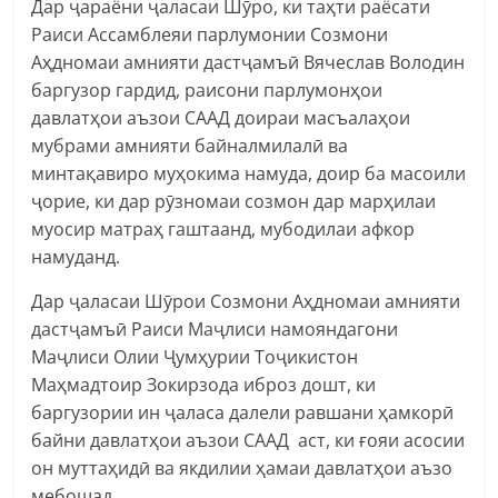
Дар ҷараёни ҷаласаи Шӯро, ки таҳти раёсати
Раиси Ассамблеяи парлумонии Созмони
Аҳдномаи амнияти дастҷамъӣ Вячеслав Володин
баргузор гардид, раисони парлумонҳои
давлатҳои аъзои СААД доираи масъалаҳои
мубрами амнияти байналмилалӣ ва
минтақавиро муҳокима намуда, доир ба масоили
ҷорие, ки дар рӯзномаи созмон дар марҳилаи
муосир матраҳ гаштаанд, мубодилаи афкор
намуданд.
Дар ҷаласаи Шӯрои Созмони Аҳдномаи амнияти
дастҷамъӣ Раиси Маҷлиси намояндагони
Маҷлиси Олии Ҷумҳурии Тоҷикистон
Маҳмадтоир Зокирзода иброз дошт, ки
баргузории ин ҷаласа далели равшани ҳамкорӣ
байни давлатҳои аъзои СААД аст, ки ғояи асосии
он муттаҳидӣ ва якдилии ҳамаи давлатҳои аъзо
мебошад.