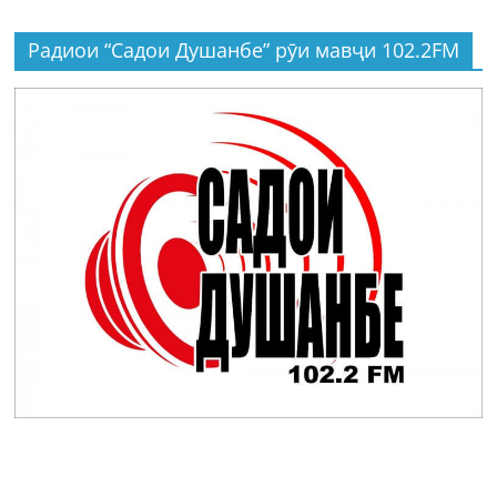
Радиои “Садои Душанбе” рӯи мавҷи 102.2FM