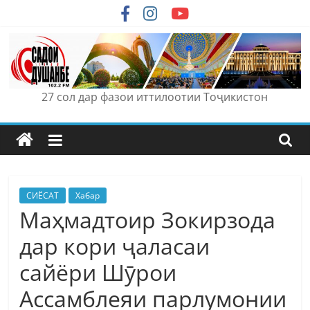
Skip
to
content
27 сол дар фазои иттилоотии Тоҷикистон
СИЁСАТ
Хабар
Маҳмадтоир Зокирзода
дар кори ҷаласаи
сайёри Шӯрои
Ассамблеяи парлумонии