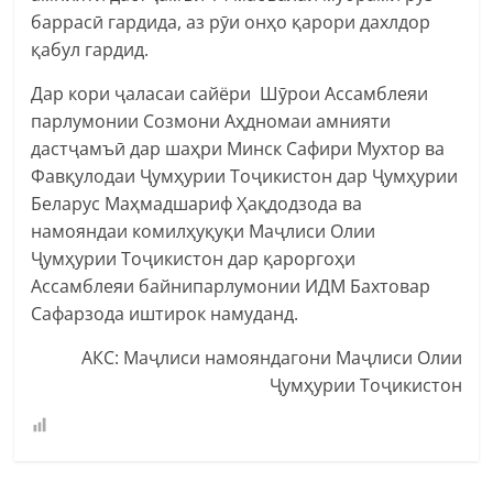
баррасӣ гардида, аз рӯи онҳо қарори дахлдор
қабул гардид.
Дар кори ҷаласаи сайёри Шӯрои Ассамблеяи
парлумонии Созмони Аҳдномаи амнияти
дастҷамъӣ дар шаҳри Минск Сафири Мухтор ва
Фавқулодаи Ҷумҳурии Тоҷикистон дар Ҷумҳурии
Беларус Маҳмадшариф Ҳақдодзода ва
намояндаи комилҳуқуқи Маҷлиси Олии
Ҷумҳурии Тоҷикистон дар қароргоҳи
Ассамблеяи байнипарлумонии ИДМ Бахтовар
Сафарзода иштирок намуданд.
АКС: Маҷлиси намояндагони Маҷлиси Олии
Ҷумҳурии Тоҷикистон