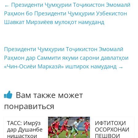
←
Президенти Ҷумҳурии Тоҷикистон Эмомалӣ
Раҳмон бо Президенти Ҷумҳурии Узбекистон
Шавкат Мирзиёев мулоқот намуданд
Президенти Ҷумҳурии Тоҷикистон Эмомалӣ
Раҳмон дар Саммити якуми сарони давлатҳои
«Чин-Осиёи Марказӣ» иштирок намуданд
→
Вам также может
понравиться
ТАСС: Имрӯз
ИФТИТОҲИ
дар Душанбе
ОСОРХОНАИ
нишастҳои
ПЕШВОИ