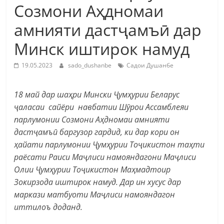
Созмони Аҳдномаи
амнияти дастҷамъӣ дар
Минск иштирок намуд
19.05.2023
sado_dushanbe
Садои Душанбе
18 май
дар шаҳри Мински Ҷумҳурии Беларус
ҷаласаи сайёри навбатии Шӯрои Ассамблеяи
парлумонии Созмони Аҳдномаи амнияти
дастҷамъӣ баргузор гардид, ки дар кори он
ҳайати парлумонии Ҷумҳурии Тоҷикистон таҳти
раёсати Раиси Маҷлиси намояндагони Маҷлиси
Олии Ҷумҳурии Тоҷикистон Маҳмадтоир
Зокирзода иштирок намуд. Дар ин хусус дар
маркази матбуоти Маҷлиси намояндагон
иттилоъ доданд.