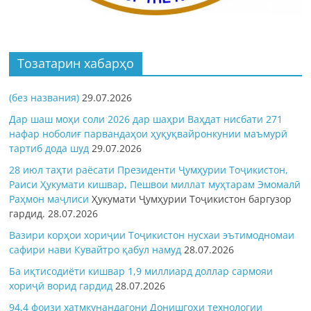
Тозатарин хабарҳо
(без названия)
29.07.2026
Дар шаш моҳи соли 2026 дар шаҳри Ваҳдат нисбати 271
нафар ноболиғ парвандаҳои ҳуқуқвайронкунии маъмурӣ
тартиб дода шуд
29.07.2026
28 июл таҳти раёсати Президенти Ҷумҳурии Тоҷикистон,
Раиси Ҳукумати кишвар, Пешвои миллат муҳтарам Эмомалӣ
Раҳмон
маҷлиси
Ҳукумати Ҷумҳурии Тоҷикистон баргузор
гардид.
28.07.2026
Вазири корҳои хориҷии Тоҷикистон нусхаи эътимодномаи
сафири нави Кувайтро қабул намуд
28.07.2026
Ба иқтисодиёти кишвар 1,9 миллиард доллар сармояи
хориҷӣ ворид гардид
28.07.2026
94,4 фоизи хатмкунандагони Донишгоҳи технологии