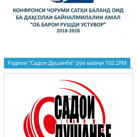
Радиои “Садои Душанбе” рӯи мавҷи 102.2FM