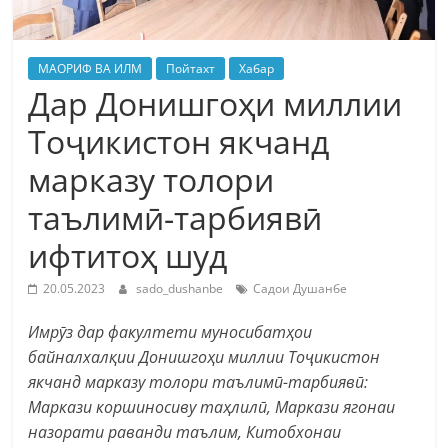
МАОРИФ ВА ИЛМ
Пойтахт
Хабар
Дар Донишгоҳи миллии
Тоҷикистон якчанд
марказу толори
таълимӣ-тарбиявӣ
ифтитоҳ шуд
20.05.2023
sado_dushanbe
Садои Душанбе
И
мрӯз дар факултети муносибатҳои
байналхалқии Донишгоҳи миллии Тоҷикистон
якчанд марказу толори таълимӣ-тарбиявӣ:
Маркази коршиносиву таҳлилӣ, Маркази ягонаи
назорати раванди таълим, Китобхонаи