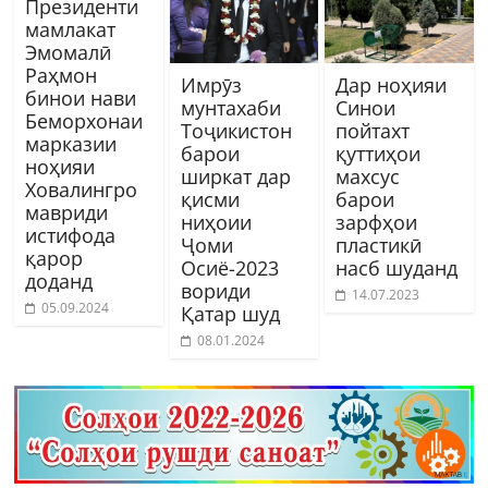
Президенти
мамлакат
Эмомалӣ
Раҳмон
Имрӯз
Дар ноҳияи
бинои нави
мунтахаби
Синои
Беморхонаи
Тоҷикистон
пойтахт
марказии
барои
қуттиҳои
ноҳияи
ширкат дар
махсус
Ховалингро
қисми
барои
мавриди
ниҳоии
зарфҳои
истифода
Ҷоми
пластикӣ
қарор
Осиё-2023
насб шуданд
доданд
вориди
14.07.2023
05.09.2024
Қатар шуд
08.01.2024