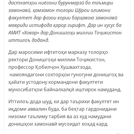
дастхатҳои ниёгони бурунмарзӣ бо таъмири
замонавӣ, ҳамзамон толори Шӯрои олимони
факултет дар фазои кории барҳавою замонавӣ
мавриди истифода қарор гирифт.
Дар ин хусус ба
АМИТ «Ховар» дар Донишгоҳи миллии Тоҷикистон
иттилоъ доданд.
Дар маросими ифтитоҳи марказу толорҳо
ректори Донишгоҳи миллии Тоҷикистон,
профессор Қобилҷон Хушвахтзода,
намояндагони сохторҳои гуногуни донишгоҳ ва
ҳайати устодону кормандони факултети
муносибатҳои байналхалқӣ иштирок намуданд.
Иттилоъ дода шуд, ки дар таърихи факултет ин
иқдоми аввалин буда, ба беҳтар гардонидани
низоми таълиму тарбия ва аз худ намудани
донишҳои замонавӣ мусоидат хоҳад кард.