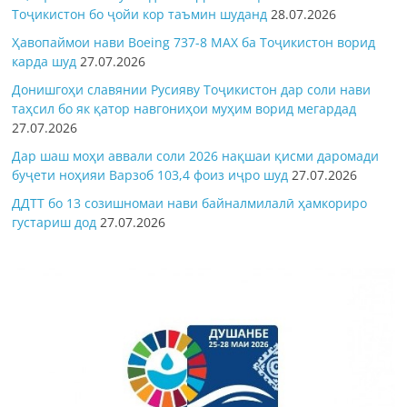
Тоҷикистон бо ҷойи кор таъмин шуданд
28.07.2026
Ҳавопаймои нави Boeing 737-8 MAX ба Тоҷикистон ворид
карда шуд
27.07.2026
Донишгоҳи славянии Русияву Тоҷикистон дар соли нави
таҳсил бо як қатор навгониҳои муҳим ворид мегардад
27.07.2026
Дар шаш моҳи аввали соли 2026 нақшаи қисми даромади
буҷети ноҳияи Варзоб 103,4 фоиз иҷро шуд
27.07.2026
ДДТТ бо 13 созишномаи нави байналмилалӣ ҳамкориро
густариш дод
27.07.2026