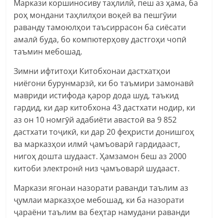
Маркази коршиносиву таҳлилӣ, пеш аз ҳама, ба
роҳ мондани таҳлилҳои воқеӣ ва пешгӯии
раванду тамоюлҳои таъсиррасон ба сиёсати
амалӣ буда, бо компютерҳову дастгоҳи чопӣ
таъмин мебошад.
Зимни ифтитоҳи Китобхонаи дастхатҳои
ниёгони бурунмарзӣ, ки бо таъмири замонавӣ
мавриди истифода қарор дода шуд, таъкид
гардид, ки дар китобхона 43 дастхати нодир, ки
аз он 10 номгӯй адабиёти авастоӣ ва 9 852
дастхати тоҷикӣ, ки дар 20 феҳристи донишгоҳ
ва марказҳои илмӣ ҷамъоварӣ гардидааст,
нигоҳ дошта шудааст. Ҳамзамон беш аз 2000
китоби электронӣ низ ҷамъоварӣ шудааст.
Маркази ягонаи назорати раванди таълим аз
ҷумлаи марказҳое мебошад, ки ба назорати
ҷараёни таълим ва беҳтар намудани раванди