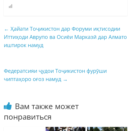
←
Ҳайати Тоҷикистон дар Форуми иқтисодии
Иттиҳоди Аврупо ва Осиёи Марказӣ дар Алмато
иштирок намуд
Федератсияи ҷудои Тоҷикистон фурӯши
чиптаҳоро оғоз намуд
→
Вам также может
понравиться