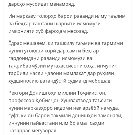
дарсҳо мусоидат менамояд.
Ин марказу толорҳо барои раванди илму таълим
ва беҳтар гаштани шароити илмомӯзӣ
имконияти хуб фароҳам месозад.
Ёдрас мешавем, ки ташкилу таъмин ва тармими
чунин утоқҳои корӣ дар самти беҳтар
гардонидани раванди илмомӯзӣ ва
таҷрибаомӯзии мутахассисони соҳа, инчунин
тарбияи насли ҷавони мамлакат дар руҳияи
худшиносию ватандӯстӣ судманд мебошад.
Ректори Донишгоҳи миллии Тоҷикистон,
профессор Қобилҷон Хушвахтзода таъсиси
чунин марказҳоро иқдоми нек арзёбӣ намуда,
гуфт, ки он барои такмили донишҳои замонавӣ,
инчунин пайвастани илм бо амал саҳми
назаррас мегузорад.