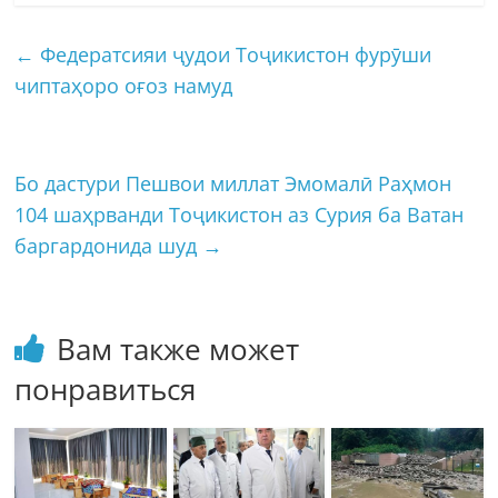
←
Федератсияи ҷудои Тоҷикистон фурӯши
чиптаҳоро оғоз намуд
Бо дастури Пешвои миллат Эмомалӣ Раҳмон
104 шаҳрванди Тоҷикистон аз Сурия ба Ватан
баргардонида шуд
→
Вам также может
понравиться