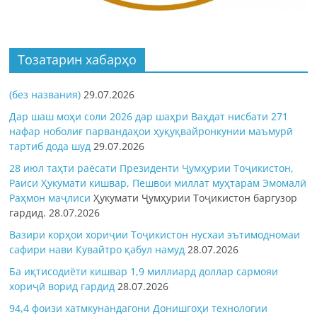
Тозатарин хабарҳо
(без названия)
29.07.2026
Дар шаш моҳи соли 2026 дар шаҳри Ваҳдат нисбати 271
нафар ноболиғ парвандаҳои ҳуқуқвайронкунии маъмурӣ
тартиб дода шуд
29.07.2026
28 июл таҳти раёсати Президенти Ҷумҳурии Тоҷикистон,
Раиси Ҳукумати кишвар, Пешвои миллат муҳтарам Эмомалӣ
Раҳмон
маҷлиси
Ҳукумати Ҷумҳурии Тоҷикистон баргузор
гардид.
28.07.2026
Вазири корҳои хориҷии Тоҷикистон нусхаи эътимодномаи
сафири нави Кувайтро қабул намуд
28.07.2026
Ба иқтисодиёти кишвар 1,9 миллиард доллар сармояи
хориҷӣ ворид гардид
28.07.2026
94,4 фоизи хатмкунандагони Донишгоҳи технологии