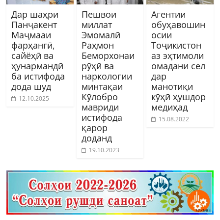
Дар шаҳри
Пешвои
Агентии
Панҷакент
миллат
обуҳавошин
Маҷмааи
Эмомалӣ
осии
фарҳангӣ,
Раҳмон
Тоҷикистон
сайёҳӣ ва
Беморхонаи
аз эҳтимоли
ҳунармандӣ
рӯҳӣ ва
омадани сел
ба истифода
наркологии
дар
дода шуд
минтақаи
манотиқи
Кӯлобро
кӯҳӣ ҳушдор
12.10.2025
мавриди
медиҳад
истифода
15.08.2022
қарор
доданд
19.10.2023