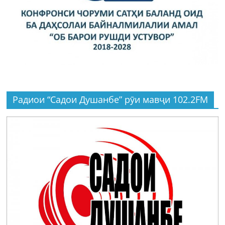
Радиои “Садои Душанбе” рӯи мавҷи 102.2FM