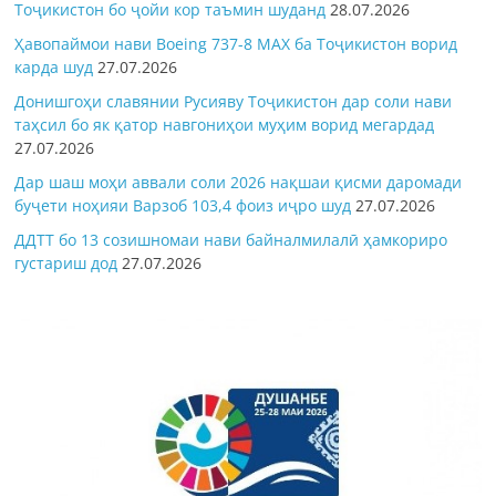
Тоҷикистон бо ҷойи кор таъмин шуданд
28.07.2026
Ҳавопаймои нави Boeing 737-8 MAX ба Тоҷикистон ворид
карда шуд
27.07.2026
Донишгоҳи славянии Русияву Тоҷикистон дар соли нави
таҳсил бо як қатор навгониҳои муҳим ворид мегардад
27.07.2026
Дар шаш моҳи аввали соли 2026 нақшаи қисми даромади
буҷети ноҳияи Варзоб 103,4 фоиз иҷро шуд
27.07.2026
ДДТТ бо 13 созишномаи нави байналмилалӣ ҳамкориро
густариш дод
27.07.2026