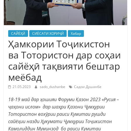
САЙЁҲӢ
СИЁСАТИ ХОРИҶӢ
Хабар
Ҳамкории Тоҷикистон
ва Тотористон дар соҳаи
сайёҳӣ тақвияти бештар
меёбад
21.05.2023
sado_dushanbe
Садои Душанбе
18-19 май дар ҳошияи Форуми Қазон 2023 «Русия –
ҷаҳони ислом» дар шаҳри Қазони Ҷумҳурии
Тотористон вохӯрии раиси Кумитаи рушди
сайёҳии назди Ҳукумати Ҷумҳурии Тоҷикистон
Камолиддин Муминзод бо раиси Кумитаи