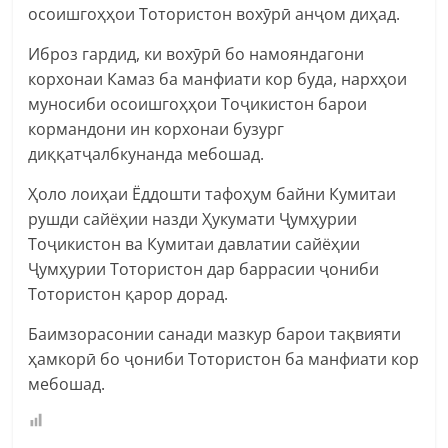
осоишгоҳҳои Тотористон вохӯрӣ анҷом диҳад.
Иброз гардид, ки вохӯрӣ бо намояндагони
корхонаи Камаз ба манфиати кор буда, нархҳои
муносиби осоишгоҳҳои Тоҷикистон барои
кормандони ин корхонаи бузург
диққатҷалбкунанда мебошад.
Ҳоло лоиҳаи Ёддошти тафоҳум байни Кумитаи
рушди сайёҳии назди Ҳукумати Ҷумҳурии
Тоҷикистон ва Кумитаи давлатии сайёҳии
Ҷумҳурии Тотористон дар баррасии ҷониби
Тотористон қарор дорад.
Баимзорасонии санади мазкур барои тақвияти
ҳамкорӣ бо ҷониби Тотористон ба манфиати кор
мебошад.