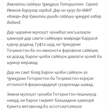
давлатии сайёҳии Ҷумҳурии Тотористон Сергей
Иванов баргузор гардид. Дар ин хусус ба АМИТ
«Ховар» дар Кумитаи рушди сайёҳии ҷумҳурӣ хабар
доданд.
Дар ҷараёни мулоқот ҷонибҳо масъалаҳои
ҳамкорӣ дар самти сайёҳиро мавриди баррасӣ
қарор доданд. Гуфта шуд, ки Ҷумҳурии
Тоҷикистон бо он имконоти фаровони сайёҳие,
ки дорад, барои ҷалби сайёҳон давлати ҷолиб ба
шумор меравад.
Дар ин самт бояд барои ҷалби сайёҳон аз
Ҷумҳурии Тотористон ба Тоҷикистон корҳои
иттилоотӣ-фаҳмондадиҳӣ гузаронида шавад.
Зимни мулоқот ҷониби Тотористон пешниҳод
намуд, ки барои тақвият бахшидани ҳамкорӣ
Кумита метавонад бо ассотсиатсияҳои