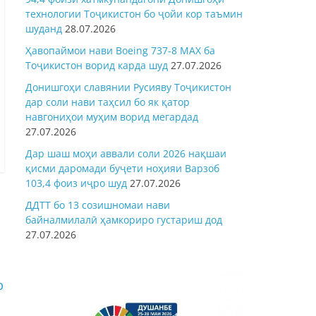
технологии Тоҷикистон бо ҷойи кор таъмин
шуданд
28.07.2026
Ҳавопаймои нави Boeing 737-8 MAX ба
Тоҷикистон ворид карда шуд
27.07.2026
Донишгоҳи славянии Русияву Тоҷикистон
дар соли нави таҳсил бо як қатор
навгониҳои муҳим ворид мегардад
27.07.2026
Дар шаш моҳи аввали соли 2026 нақшаи
қисми даромади буҷети ноҳияи Варзоб
103,4 фоиз иҷро шуд
27.07.2026
ДДТТ бо 13 созишномаи нави
байналмилалӣ ҳамкориро густариш дод
27.07.2026
р