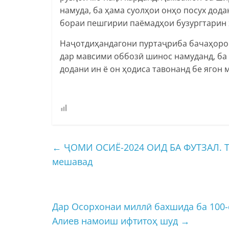
намуда, ба ҳама суолҳои онҳо посух дода
бораи пешгирии паёмадҳои бузургтарин 
Наҷотдиҳандагони пуртаҷриба бачаҳоро 
дар мавсими оббозӣ шинос намуданд, ба 
додани ин ё он ҳодиса тавонанд бе ягон 
←
ҶОМИ ОСИЁ-2024 ОИД БА ФУТЗАЛ. Т
мешавад
Дар Осорхонаи миллӣ бахшида ба 100
Алиев намоиш ифтитоҳ шуд
→