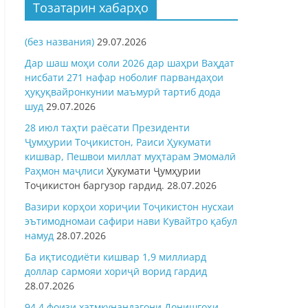
Тозатарин хабарҳо
(без названия)
29.07.2026
Дар шаш моҳи соли 2026 дар шаҳри Ваҳдат
нисбати 271 нафар ноболиғ парвандаҳои
ҳуқуқвайронкунии маъмурӣ тартиб дода
шуд
29.07.2026
28 июл таҳти раёсати Президенти
Ҷумҳурии Тоҷикистон, Раиси Ҳукумати
кишвар, Пешвои миллат муҳтарам Эмомалӣ
Раҳмон
маҷлиси
Ҳукумати Ҷумҳурии
Тоҷикистон баргузор гардид.
28.07.2026
Вазири корҳои хориҷии Тоҷикистон нусхаи
эътимодномаи сафири нави Кувайтро қабул
намуд
28.07.2026
Ба иқтисодиёти кишвар 1,9 миллиард
доллар сармояи хориҷӣ ворид гардид
28.07.2026
94,4 фоизи хатмкунандагони Донишгоҳи