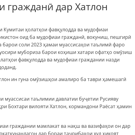
 гражданӣ дар Хатлон
и Кумитаи ҳолатҳои фавқулодда ва мудофиаи
икистон оид ба мудофиаи гражданӣ, вокуниш, пешгирӣ
а барои соли 2023 ҳамаи муассисаҳои таълимӣ фаро
муосири мубориза барои коҳиши хатари офатҳо омӯзиш
олатҳои фавқулодда ва мудофиаи граждании назди
доданд.
тлон ин гуна омӯзишҳои амалиро ба таври ҳамешагӣ
ни муассисаи таълимии давлатии буҷетии Русияву
ри Бохтари вилояти Хатлон, кормандони Раёсат ҳамин
иаи граждании мамлакат ва нақш ва вазифаҳои он дар
ркаткунандагон дар бораи таҷрибаҳои худ ҳикоят