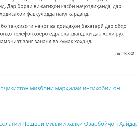
нд. Дар бораи вижагиҳои касби наҷотдиҳанда, дар
ҳодисаҳои фавқулодда нақл карданд.
бо таҷҳизоти наҷот ва қоидаҳои бехатарӣ дар обҳо
онҳо телефонҳоеро ёдрас карданд, ки дар ҳоли рух
мамониат занг зананд ва кумак хоҳанд.
акс:КҲФ
оҷикистон мизбони марҳилаи интихобии он
-солагии Пешвои миллии халқи Озарбойҷон Ҳайда