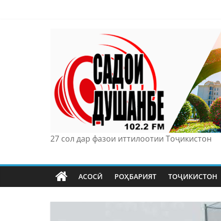
Skip
to
content
27 сол дар фазои иттилоотии Тоҷикистон
АСОСӢ
РОҲБАРИЯТ
ТОҶИКИСТОН