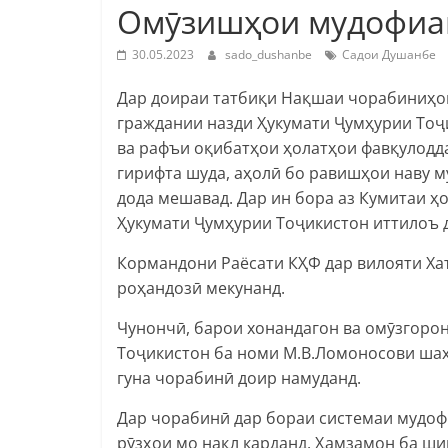
Омӯзишҳои мудофиаи
30.05.2023
sado_dushanbe
Садои Душанбе
Дар доираи татбиқи Нақшаи чорабиниҳо
граждании назди Ҳукумати Ҷумҳурии Тоҷ
ва рафъи оқибатҳои ҳолатҳои фавқулодд
гирифта шуда, аҳолӣ бо равишҳои наву 
дода мешавад. Дар ин бора аз Кумитаи ҳ
Ҳукумати Ҷумҳурии Тоҷикистон иттилоъ 
Кормандони Раёсати КҲФ дар вилояти Ха
роҳандозӣ мекунанд.
Чунончӣ, барои хонандагон ва омӯзгоро
Тоҷикистон ба номи М.В.Ломоносови шаҳ
гуна чорабинӣ доир намуданд.
Дар чорабинӣ дар бораи системаи мудоф
рӯзҳои мо нақл карданд. Ҳамзамон ба ши