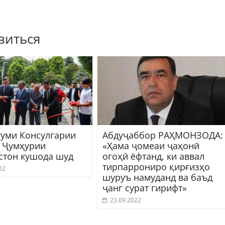
виться
туми Консулгарии
Абдуҷаббор РАҲМОНЗОДА:
 Ҷумҳурии
«Ҳама ҷомеаи ҷаҳонӣ
стон кушода шуд
огоҳӣ ёфтанд, ки аввал
тирпаррониро қирғизҳо
22
шуруъ намуданд ва баъд
ҷанг сурат гирифт»
23.09.2022