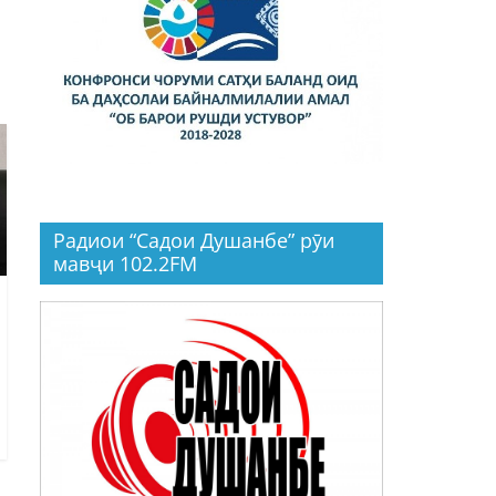
Радиои “Садои Душанбе” рӯи
мавҷи 102.2FM