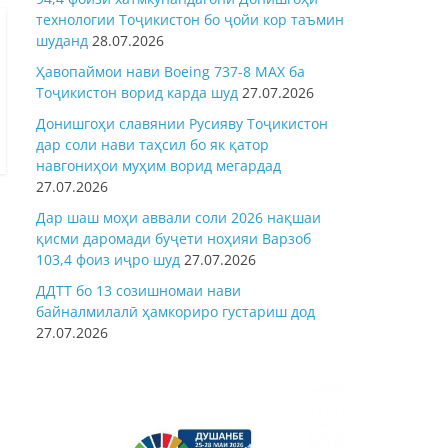
технологии Тоҷикистон бо ҷойи кор таъмин
шуданд
28.07.2026
Ҳавопаймои нави Boeing 737-8 MAX ба
Тоҷикистон ворид карда шуд
27.07.2026
Донишгоҳи славянии Русияву Тоҷикистон
дар соли нави таҳсил бо як қатор
навгониҳои муҳим ворид мегардад
27.07.2026
Дар шаш моҳи аввали соли 2026 нақшаи
қисми даромади буҷети ноҳияи Варзоб
103,4 фоиз иҷро шуд
27.07.2026
ДДТТ бо 13 созишномаи нави
байналмилалӣ ҳамкориро густариш дод
27.07.2026