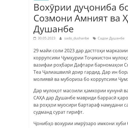
Вохӯрии дуҷониба б
Созмони Амният ва 
Душанбе
30.05.2023
sado_dushanbe
Садои Душанбе
29 майи соли 2023 дар дастгоҳи маркази
коррупсияи Ҷумҳурии Тоҷикистон мулоқо
вазифаи роҳбари Дафтари барномаҳои С
Теа Ҷалиашвилӣ доир гардид. Дар ин бор
молиявӣ ва мубориза бо коррупсияи Ҷум
Дар мулоқот масоили ҳамкории кунунӣ в
САҲА дар Душанбе мавриди баррасӣ қаро
ва роҳҳои муосири бартараф намудани с
судманд сурат гирифт.
Ҷонибҳо вохурии имрӯзаро имкони хуби