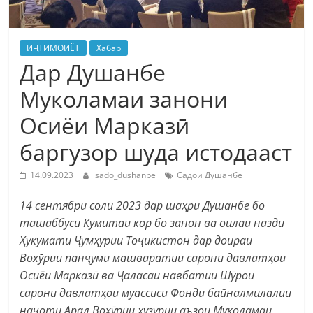
ИҶТИМОИЁТ
Хабар
Дар Душанбе
Муколамаи занони
Осиёи Марказӣ
баргузор шуда истодааст
14.09.2023
sado_dushanbe
Садои Душанбе
14 сентябри соли 2023 дар шаҳри Душанбе бо
ташаббуси Кумитаи кор бо занон ва оилаи назди
Ҳукумати Ҷумҳурии Тоҷикистон дар доираи
Вохӯрии панҷуми машваратии сарони давлатҳои
Осиёи Марказӣ ва Ҷаласаи навбатии Шӯрои
сарони давлатҳои муассиси Фонди байналмилалии
наҷоти Арал Вохӯрии ҳузурии аъзои Муколамаи