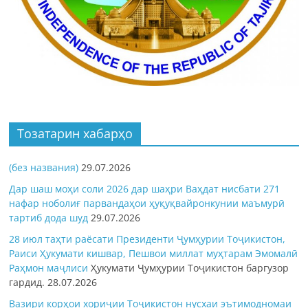
Тозатарин хабарҳо
(без названия)
29.07.2026
Дар шаш моҳи соли 2026 дар шаҳри Ваҳдат нисбати 271
нафар ноболиғ парвандаҳои ҳуқуқвайронкунии маъмурӣ
тартиб дода шуд
29.07.2026
28 июл таҳти раёсати Президенти Ҷумҳурии Тоҷикистон,
Раиси Ҳукумати кишвар, Пешвои миллат муҳтарам Эмомалӣ
Раҳмон
маҷлиси
Ҳукумати Ҷумҳурии Тоҷикистон баргузор
гардид.
28.07.2026
Вазири корҳои хориҷии Тоҷикистон нусхаи эътимодномаи