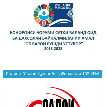
Радиои “Садои Душанбе” рӯи мавҷи 102.2FM