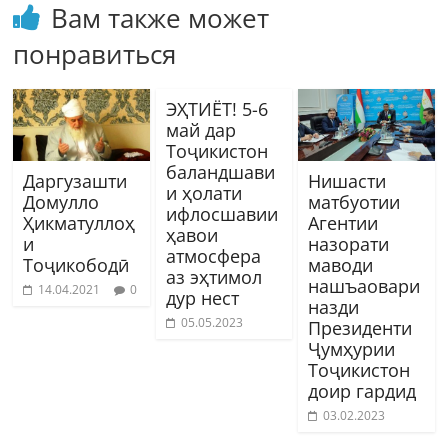
Вам также может
понравиться
ЭҲТИЁТ! 5-6
май дар
Тоҷикистон
баландшави
Даргузашти
Нишасти
и ҳолати
Домулло
матбуотии
ифлосшавии
Ҳикматуллоҳ
Агентии
ҳавои
и
назорати
атмосфера
Тоҷикободӣ
маводи
аз эҳтимол
нашъаовари
14.04.2021
0
дур нест
назди
05.05.2023
Президенти
Ҷумҳурии
Тоҷикистон
доир гардид
03.02.2023