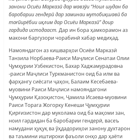
занони Осиёи Марказӣ дар мавзӯи “Ноил шудан ба
баробарии гендерӣ дар заминаи мутобиқшавӣ ба
тағйирёбии иқлим дар Осиёи Марказӣ” доир
гардида истодааст.
Дар ин бора ҳамкорамон аз
макони баргузори чорабинӣ хабар медиҳад.
Намояндагон аз кишварҳои Осиёи Марказӣ
Танзила Норбаева-Раиси Маҷлиси Сенатаи Олии
Ҷумҳурии Узбекистон, Бахар Хаджамурадовна
-раиси Маҷлиси Туркманистон оид ба илм ва
фарҳангу сиёсати ҷаҳон, Балаим Кесебаева-
муовини Раиси Маҷлиси намояндагони
Ҷумҳурии Қазоқистон, Ҷамила Исаева-муовини
Раиси Торага Жогорку Кенеши Ҷумҳурии
Қирғизистон дар муколама оид ба мақоми зан,
ноил гардидан ба баробарии гендерӣ, васеъ
намудани ҳуқуқ ва ўҳдадориҳои занону духтарон
ва таъмини иштироки фаъоли онҳо дар ҳаёти