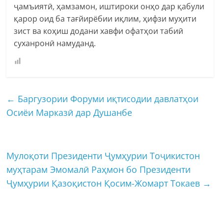
ҷамъиятӣ, ҳамзамон, иштироки онҳо дар қабули
қарор оид ба тағйирёбии иқлим, ҳифзи муҳити
зист ва коҳиш додани хавфи офатҳои табиӣ
суханронӣ намуданд.
←
Баргузории Форуми иқтисодии давлатҳои
Осиёи Марказӣ дар Душанбе
Мулоқоти Президенти Ҷумҳурии Тоҷикистон
муҳтарам Эмомалӣ Раҳмон бо Президенти
Ҷумҳурии Қазоқистон Қосим-Жомарт Токаев
→