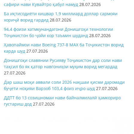
сафири нави Кувайтро қабул намуд
28.07.2026
Ба иқтисодиёти кишвар 1,9 миллиард доллар сармояи
хориҷӣ ворид гардид
28.07.2026
94,4 фоизи хатмкунандагони Донишгоҳи технологии
Тоҷикистон бо ҷойи кор таъмин шуданд
28.07.2026
Ҳавопаймои нави Boeing 737-8 MAX ба Тоҷикистон ворид
карда шуд
27.07.2026
Донишгоҳи славянии Русияву Тоҷикистон дар соли нави
таҳсил бо як қатор навгониҳои муҳим ворид мегардад
27.07.2026
Дар шаш моҳи аввали соли 2026 нақшаи қисми даромади
буҷети ноҳияи Варзоб 103,4 фоиз иҷро шуд
27.07.2026
ДДТТ бо 13 созишномаи нави байналмилалӣ ҳамкориро
густариш дод
27.07.2026