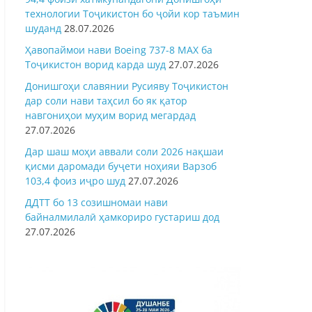
технологии Тоҷикистон бо ҷойи кор таъмин
шуданд
28.07.2026
Ҳавопаймои нави Boeing 737-8 MAX ба
Тоҷикистон ворид карда шуд
27.07.2026
Донишгоҳи славянии Русияву Тоҷикистон
дар соли нави таҳсил бо як қатор
навгониҳои муҳим ворид мегардад
27.07.2026
Дар шаш моҳи аввали соли 2026 нақшаи
қисми даромади буҷети ноҳияи Варзоб
103,4 фоиз иҷро шуд
27.07.2026
ДДТТ бо 13 созишномаи нави
байналмилалӣ ҳамкориро густариш дод
27.07.2026