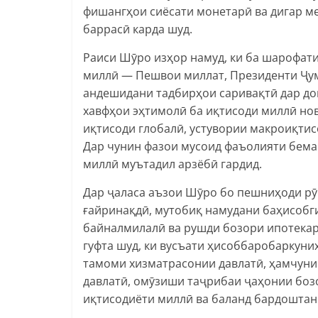
фишангҳои сиёсати монетарӣ ва дигар м
баррасӣ карда шуд.
Раиси Шӯро изҳор намуд, ки ба шарофати
миллӣ — Пешвои миллат, Президенти Ҷу
андешидани тадбирҳои саривақтӣ дар д
хавфҳои эҳтимолӣ ба иқтисоди миллӣ нов
иқтисоди глобалӣ, устувории макроиқтис
Дар чунин фазои мусоид фаъолияти бема
миллӣ муътадил арзёбӣ гардид.
Дар ҷаласа аъзои Шӯро бо пешниҳоди р
ғайринақдӣ, мутобиқ намудани баҳисобг
байналмилалӣ ва рушди бозори ипотека
гуфта шуд, ки вусъати ҳисоббаробаркуни
тамоми хизматрасонии давлатӣ, ҳамчуни
давлатӣ, омӯзиши таҷрибаи ҷаҳонии боз
иқтисодиёти миллӣ ва баланд бардоштан