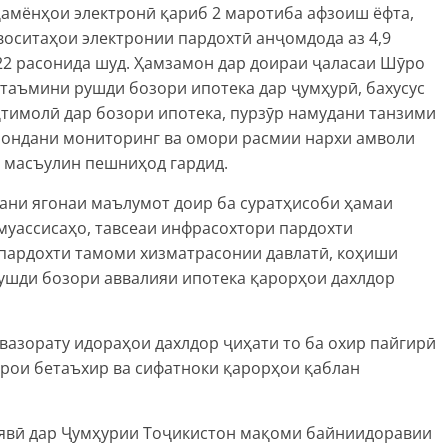
ҳамёнҳои электронӣ қариб 2 маротиба афзоиш ёфта,
воситаҳои электронии пардохтӣ анҷомдода аз 4,9
2022 расонида шуд. Ҳамзамон дар доираи ҷаласаи Шӯро
таъмини рушди бозори ипотека дар ҷумҳурӣ, бахусус
ҳтимолӣ дар бозори ипотека, пурзӯр намудани танзими
мондани мониторинг ва омори расмии нархи амволи
и масъулин пешниҳод гардид.
зани ягонаи маълумот доир ба суратҳисоби ҳамаи
муассисаҳо, тавсеаи инфрасохтори пардохти
 пардохти тамоми хизматрасонии давлатӣ, коҳиши
рушди бозори аввалияи ипотека қарорҳои дахлдор
вазорату идораҳои дахлдор ҷиҳати то ба охир пайгирӣ
рои бетаъхир ва сифатноки қарорҳои қаблан
иявӣ дар Ҷумҳурии Тоҷикистон мақоми байниидоравии