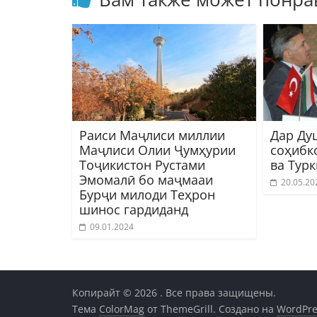
Раиси Маҷлиси миллии
Дар Ду
Маҷлиси Олии Ҷумҳурии
соҳибк
Тоҷикистон Рустами
ва Турк
Эмомалӣ бо маҷмааи
20.05.20
Бурҷи милоди Теҳрон
шинос гардиданд
09.01.2024
Копирайт © 2026
. Все права защищены.
Тема
ColorMag
от ThemeGrill. Создано на
WordPre