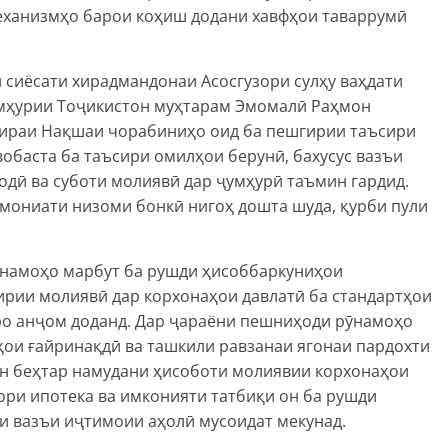
еханизмҳо барои коҳиш додани хавфҳои таваррумӣ
 сиёсати хирадмандонаи Асосгузори сулҳу ваҳдати
мҳурии Тоҷикистон муҳтарам Эмомалӣ Раҳмон
оираи Нақшаи чорабиниҳо оид ба пешгирии таъсири
обаста ба таъсири омилҳои берунӣ, бахусус вазъи
одӣ ва суботи молиявӣ дар ҷумҳурӣ таъмин гардид.
мониати низоми бонкӣ нигоҳ дошта шуда, қурби пули
ӯнамоҳо марбут ба рушди ҳисоббаркуниҳои
ирии молиявӣ дар корхонаҳои давлатӣ ба стандартҳои
ро анҷом доданд. Дар ҷараёни пешниҳоди рӯнамоҳо
ҳои ғайринақдӣ ва ташкили равзанаи ягонаи пардохти
н беҳтар намудани ҳисоботи молиявии корхонаҳои
ори ипотека ва имконияти татбиқи он ба рушди
и вазъи иҷтимоии аҳолӣ мусоидат мекунад.