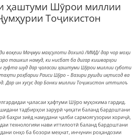
и ҳаштуми Шӯрои миллии
 Ҷумҳурии Тоҷикистон
и воқеии Маҷмуи маҳсулоти дохилӣ /ММД/ дар чор моҳи
изро ташкил намуд, ки нисбат ба дигар кишварҳои
н гуфта шуд дар ҷаласаи ҳаштуми Шӯрои миллии суботи
 таҳти роҳбарии Раиси Шӯро – Вазири рушди иқтисод ва
ид. Дар ин хусус дар Бонки миллии Тоҷикистон иттилоъ
улгардидаи ҷаласаи ҳафтуми Шӯро муҳокима гардид.
ешидани тадбирҳои зарурӣ ҷиҳати баланд бардоштани
рӣ баҳри зиёд намудани ҷалби сармоягузории хориҷӣ,
одаи технологияи нави иттилоотӣ баланд бардоштани
удани онҳо ба бозори меҳнат, инчунин роҳандозии