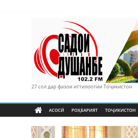
Skip
to
content
27 сол дар фазои иттилоотии Тоҷикистон
АСОСӢ
РОҲБАРИЯТ
ТОҶИКИСТОН