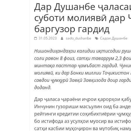
Дар Душанбе ҷаласа
суботи молиявӣ дар
баргузор гардид
31.05.2023
sado_dushanbe
Садои Душанбе
Нишондиҳандаҳои калидии иқтисодии рушд
соли равон 8 фоиз, сатҳи таваррум 2,3 фо
минтақа пасттар ҷамъбаст гардид. Чуни
молиявӣ, ки дар Бонки миллии Тоҷикистон
савдои ҷумҳурӣ Завқӣ Завқизода доир гард
доданд.
Дар ҷаласа ҷараёни иҷрои қарорҳои қаб
Инчунин гузориши масъулин оид ба анд
рейтинги кредитии соҳибихтиёрии ҷумҳу
бо истифода аз усулҳои муосир ва истиф
сатҳи касбии муҳоҷирон ва мутобиқ нам