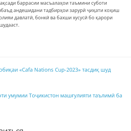
ақсади баррасии масъалаҳои таъмини суботи
нбаъд андешидани тадбирҳои зарурӣ ҷиҳати коҳиш
олияи давлатӣ, бонкӣ ва бахши хусусӣ бо қарори
шудааст.
биқаи «Cafa Nations Cup-2023» тасдиқ шуд
оти умумии Тоҷикистон машғулияти таълимӣ ба
виться