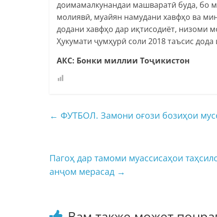
доимамалкунандаи машваратӣ буда, бо м
молиявӣ, муайян намудани хавфҳо ва ми
додани хавфҳо дар иқтисодиёт, низоми м
Ҳукумати ҷумҳурӣ соли 2018 таъсис дода 
АКС: Бонки миллии Тоҷикистон
←
ФУТБОЛ. Замони оғози бозиҳои мусо
Пагоҳ дар тамоми муассисаҳои таҳсил
анҷом мерасад
→
Вам также может понра