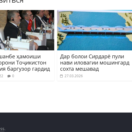
шанбе ҳамоиши
Дар болои Сирдарё пули
орони Тоҷикистон
нави иловагии мошингард
ия баргузор гардид
сохта мешавад
22
0
27.03.2026
ss
.