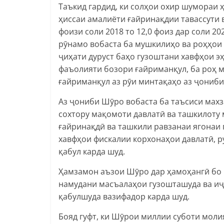
Таъкид гардид, ки солҳои охир шумораи 
ҳиссаи амалиёти ғайринақдии тавассути 
фоизи соли 2018 то 12,0 фоиз дар соли 
рӯнамо вобаста ба мушкилиҳо ва роҳҳои 
ҷиҳати дуруст баҳо гузоштани хавфҳои э
фаъолияти бозори ғайриманқул, ба роҳ 
ғайриманқул аз рӯи минтақаҳо аз ҷониб
Аз ҷониби Шӯро вобаста ба таъсиси мах
сохтору мақомоти давлатӣ ва ташкилоту 
ғайринақдӣ ва ташкили равзанаи ягонаи
хавфҳои фискалии корхонаҳои давлатӣ, 
қабул карда шуд.
Ҳамзамон аъзои Шӯро дар ҳамоҳангӣ бо 
намудани масъалаҳои гузошташуда ва иҷ
қабулшуда вазифадор карда шуд.
Бояд гуфт, ки Шӯрои миллии суботи мол