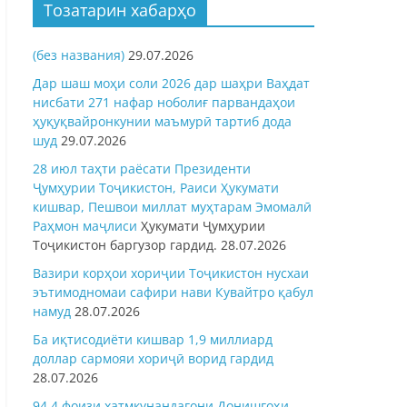
Тозатарин хабарҳо
(без названия)
29.07.2026
Дар шаш моҳи соли 2026 дар шаҳри Ваҳдат
нисбати 271 нафар ноболиғ парвандаҳои
ҳуқуқвайронкунии маъмурӣ тартиб дода
шуд
29.07.2026
28 июл таҳти раёсати Президенти
Ҷумҳурии Тоҷикистон, Раиси Ҳукумати
кишвар, Пешвои миллат муҳтарам Эмомалӣ
Раҳмон
маҷлиси
Ҳукумати Ҷумҳурии
Тоҷикистон баргузор гардид.
28.07.2026
Вазири корҳои хориҷии Тоҷикистон нусхаи
эътимодномаи сафири нави Кувайтро қабул
намуд
28.07.2026
Ба иқтисодиёти кишвар 1,9 миллиард
доллар сармояи хориҷӣ ворид гардид
28.07.2026
94,4 фоизи хатмкунандагони Донишгоҳи