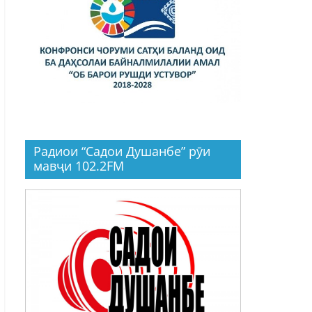
Радиои “Садои Душанбе” рӯи
мавҷи 102.2FM