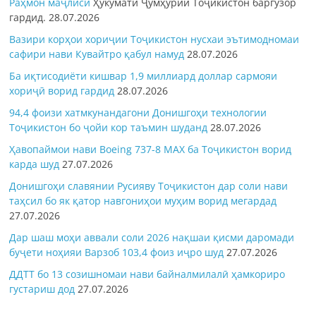
Раҳмон
маҷлиси
Ҳукумати Ҷумҳурии Тоҷикистон баргузор
гардид.
28.07.2026
Вазири корҳои хориҷии Тоҷикистон нусхаи эътимодномаи
сафири нави Кувайтро қабул намуд
28.07.2026
Ба иқтисодиёти кишвар 1,9 миллиард доллар сармояи
хориҷӣ ворид гардид
28.07.2026
94,4 фоизи хатмкунандагони Донишгоҳи технологии
Тоҷикистон бо ҷойи кор таъмин шуданд
28.07.2026
Ҳавопаймои нави Boeing 737-8 MAX ба Тоҷикистон ворид
карда шуд
27.07.2026
Донишгоҳи славянии Русияву Тоҷикистон дар соли нави
таҳсил бо як қатор навгониҳои муҳим ворид мегардад
27.07.2026
Дар шаш моҳи аввали соли 2026 нақшаи қисми даромади
буҷети ноҳияи Варзоб 103,4 фоиз иҷро шуд
27.07.2026
ДДТТ бо 13 созишномаи нави байналмилалӣ ҳамкориро
густариш дод
27.07.2026