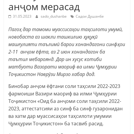
анҷом мерасад
31.05.2023
sado_dushanbe
Садои Душанбе
Пагоҳ дар тамоми муассисаҳои таҳсилоти умумӣ,
новобаста аз шакли ташкилию ҳуқуқӣ
машғулияти таълимӣ барои хонандагони синфҳои
2-11 анҷом ёфта, аз 2 июн хонандагон ба
таътил мебароянд. Дар ин хусус котиби
матбуоти Вазорати маориф ва илми Ҷумҳурии
Тоҷикистон Наврӯзи Мирзо хабар дод.
Бинобар анҷом ёфтани соли таҳсили 2022-2023
фармоиши Вазири маориф ва илми Ҷумҳурии
Тоҷикистон «Оид ба анҷоми соли таҳсили 2022-
2023, аттестатсияи аз синф ба синф гузаронидан
ва хатм дар муассисаҳои таҳсилоти умумии
Ҷумҳурии Тоҷикистон» ба тасвиб расид.