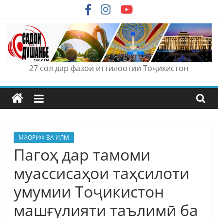
Skip
to
content
27 сол дар фазои иттилоотии Тоҷикистон
МАОРИФ ВА ИЛМ
Пагоҳ дар тамоми
муассисаҳои таҳсилоти
умумии Тоҷикистон
машғулияти таълимӣ ба