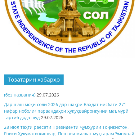
Тозатарин хабарҳо
(без названия)
29.07.2026
Дар шаш моҳи соли 2026 дар шаҳри Ваҳдат нисбати 271
нафар ноболиғ парвандаҳои ҳуқуқвайронкунии маъмурӣ
тартиб дода шуд
29.07.2026
28 июл таҳти раёсати Президенти Ҷумҳурии Тоҷикистон,
Раиси Ҳукумати кишвар, Пешвои миллат муҳтарам Эмомалӣ