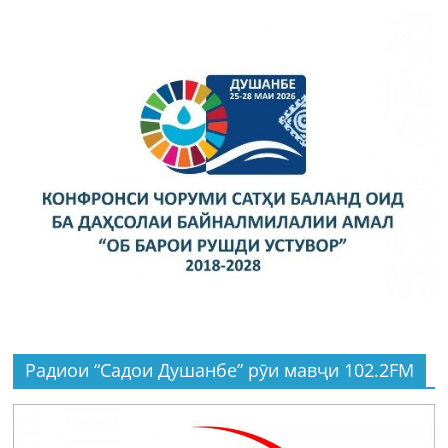
Радиои “Садои Душанбе” рӯи мавҷи 102.2FM