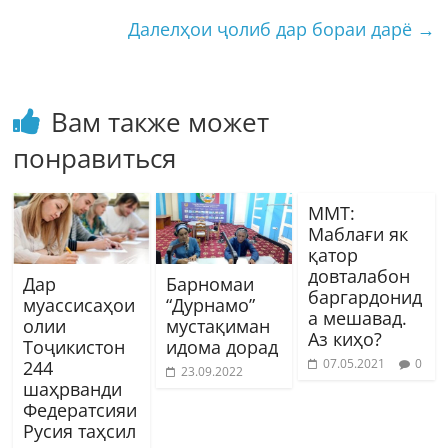
Далелҳои ҷолиб дар бораи дарё
→
Вам также может
понравиться
ММТ:
Маблағи як
қатор
довталабон
Дар
Барномаи
баргардонид
муассисаҳои
“Дурнамо”
а мешавад.
олии
мустақиман
Аз киҳо?
Тоҷикистон
идома дорад
07.05.2021
0
244
23.09.2022
шаҳрванди
Федератсияи
Русия таҳсил