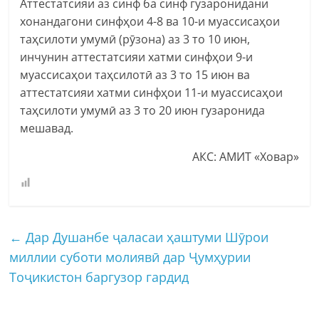
Аттестатсияи аз синф ба синф гузаронидани
хонандагони синфҳои 4-8 ва 10-и муассисаҳои
таҳсилоти умумӣ (рӯзона) аз 3 то 10 июн,
инчунин аттестатсияи хатми синфҳои 9-и
муассисаҳои таҳсилотӣ аз 3 то 15 июн ва
аттестатсияи хатми синфҳои 11-и муассисаҳои
таҳсилоти умумӣ аз 3 то 20 июн гузаронида
мешавад.
АКС: АМИТ «Ховар»
←
Дар Душанбе ҷаласаи ҳаштуми Шӯрои
миллии суботи молиявӣ дар Ҷумҳурии
Тоҷикистон баргузор гардид