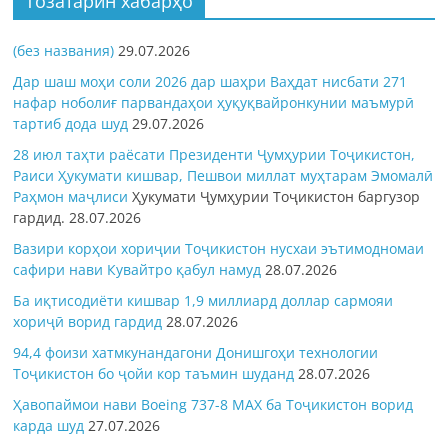
Тозатарин хабарҳо
(без названия)
29.07.2026
Дар шаш моҳи соли 2026 дар шаҳри Ваҳдат нисбати 271
нафар ноболиғ парвандаҳои ҳуқуқвайронкунии маъмурӣ
тартиб дода шуд
29.07.2026
28 июл таҳти раёсати Президенти Ҷумҳурии Тоҷикистон,
Раиси Ҳукумати кишвар, Пешвои миллат муҳтарам Эмомалӣ
Раҳмон
маҷлиси
Ҳукумати Ҷумҳурии Тоҷикистон баргузор
гардид.
28.07.2026
Вазири корҳои хориҷии Тоҷикистон нусхаи эътимодномаи
сафири нави Кувайтро қабул намуд
28.07.2026
Ба иқтисодиёти кишвар 1,9 миллиард доллар сармояи
хориҷӣ ворид гардид
28.07.2026
94,4 фоизи хатмкунандагони Донишгоҳи технологии
Тоҷикистон бо ҷойи кор таъмин шуданд
28.07.2026
Ҳавопаймои нави Boeing 737-8 MAX ба Тоҷикистон ворид
карда шуд
27.07.2026