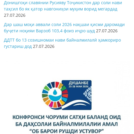
Донишгоҳи славянии Русияву Тоҷикистон дар соли нави
таҳсил бо як қатор навгониҳои муҳим ворид мегардад
27.07.2026
Дар шаш моҳи аввали соли 2026 нақшаи қисми даромади
буҷети ноҳияи Варзоб 103,4 фоиз иҷро шуд
27.07.2026
ДДТТ бо 13 созишномаи нави байналмилалӣ ҳамкориро
густариш дод
27.07.2026