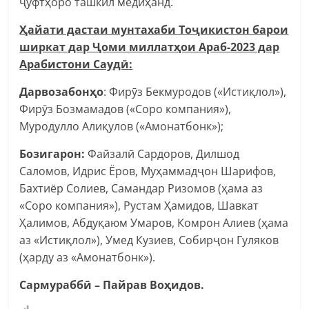
ҷуфтҳоро ташкил медиҳанд.
Ҳайати дастаи мунтахаби Тоҷикистон барои
ширкат дар Ҷоми миллатҳои Араб-2023 дар
Арабистони Саудӣ:
Дарвозабонҳо
: Фирӯз Бекмуродов («Истиқлол»),
Фирӯз Бозмамадов («Соро компания»),
Муродулло Алиқулов («Амонатбонк»);
Бозигарон:
Файзалӣ Сардоров, Дилшод
Саломов, Идрис Ёров, Муҳаммадҷон Шарифов,
Бахтиёр Солиев, Самандар Ризомов (ҳама аз
«Соро компания»), Рустам Ҳамидов, Шавкат
Ҳалимов, Абдуқаюм Умаров, Комрон Алиев (ҳама
аз «Истиқлол»), Умед Кузиев, Собирҷон Гуляков
(ҳарду аз «Амонатбонк»).
Сармураббӣ – Пайрав Воҳидов.