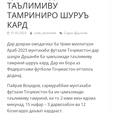
ТАЪЛИМИВУ
ТАМРИНИРО ШУРУЪ
КАРД
31.05.2023
sado_dushanbe
Садои Душанбе
Дар доираи омодагиҳо ба Ҷоми миллатҳои
Араб-2023 мунтахаби футзали Тоҷикистон дар
шаҳри Душанбе ба ҷамъомади таълимиву
тамринӣ шуруъ кард. Дар ин бора аз
Федератсияи футболи Тоҷикистон иттилоъ
доданд
Пайрав Воҳидов, сармураббии мунтахаби
футзали Тоҷикистон ба ин ҷамъомади
таълимиву тамринӣ, ки то 2-юми июн идома
мекунад, 15 нафар – 3 дарвозабон ва 12
бозигарро даъват кардааст.