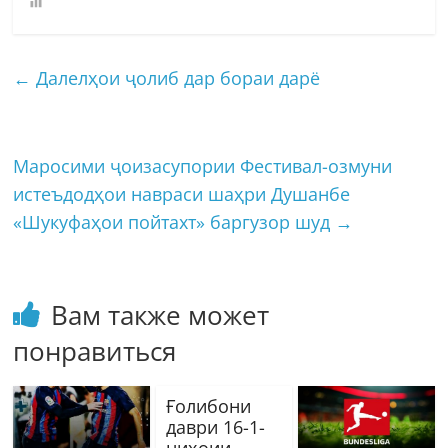
←
Далелҳои ҷолиб дар бораи дарё
Маросими ҷоизасупории Фестивал-озмуни
истеъдодҳои навраси шаҳри Душанбе
«Шукуфаҳои пойтахт» баргузор шуд
→
Вам также может
понравиться
Ғолибони
даври 16-1-
ниҳоии