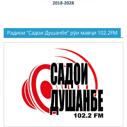
Радиои “Садои Душанбе” рӯи мавҷи 102.2FM