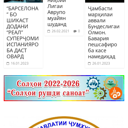
Лигаи
“БАРСЕЛОНА
Ҷамбасти
Аврупо
” БО
марҳилаи
муайян
ШИКАСТ
аввали
шуданд
ДОДАНИ
Бундеслигаи
26.02.2021
0
“РЕАЛ”
Олмон.
СУПЕРҶОМИ
Бавария
ИСПАНИЯРО
пешсафиро
БА ДАСТ
ба касе
ОВАРД
намедиҳад
16.01.2023
26.01.2023