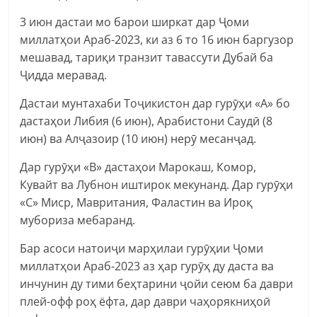
3 июн дастаи мо барои ширкат дар Ҷоми
миллатҳои Араб-2023, ки аз 6 то 16 июн баргузор
мешавад, тариқи транзит тавассути Дубай ба
Ҷидда меравад.
Дастаи мунтахаби Тоҷикистон дар гурӯҳи «А» бо
дастаҳои Либия (6 июн), Арабистони Саудӣ (8
июн) ва Алҷазоир (10 июн) нерӯ месанҷад.
Дар гурӯҳи «В» дастаҳои Марокаш, Комор,
Кувайт ва Лубнон иштирок мекунанд. Дар гурӯҳи
«С» Миср, Мавритания, Фаластин ва Ироқ
мубориза мебаранд.
Бар асоси натоиҷи марҳилаи гурӯҳии Ҷоми
миллатҳои Араб-2023 аз ҳар гурӯҳ ду даста ва
инчунин ду тими беҳтарини ҷойи сеюм ба даври
плей-офф роҳ ёфта, дар даври чаҳорякниҳоӣ