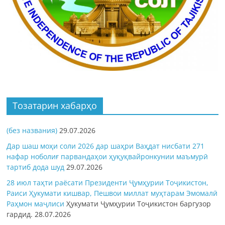
Тозатарин хабарҳо
(без названия)
29.07.2026
Дар шаш моҳи соли 2026 дар шаҳри Ваҳдат нисбати 271
нафар ноболиғ парвандаҳои ҳуқуқвайронкунии маъмурӣ
тартиб дода шуд
29.07.2026
28 июл таҳти раёсати Президенти Ҷумҳурии Тоҷикистон,
Раиси Ҳукумати кишвар, Пешвои миллат муҳтарам Эмомалӣ
Раҳмон
маҷлиси
Ҳукумати Ҷумҳурии Тоҷикистон баргузор
гардид.
28.07.2026