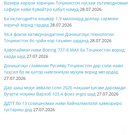
Вазири корҳои хориҷии Тоҷикистон нусхаи эътимодномаи
сафири нави Кувайтро қабул намуд
28.07.2026
Ба иқтисодиёти кишвар 1,9 миллиард доллар сармояи
хориҷӣ ворид гардид
28.07.2026
94,4 фоизи хатмкунандагони Донишгоҳи технологии
Тоҷикистон бо ҷойи кор таъмин шуданд
28.07.2026
Ҳавопаймои нави Boeing 737-8 MAX ба Тоҷикистон ворид
карда шуд
27.07.2026
Донишгоҳи славянии Русияву Тоҷикистон дар соли нави
таҳсил бо як қатор навгониҳои муҳим ворид мегардад
27.07.2026
Дар шаш моҳи аввали соли 2026 нақшаи қисми даромади
буҷети ноҳияи Варзоб 103,4 фоиз иҷро шуд
27.07.2026
ДДТТ бо 13 созишномаи нави байналмилалӣ ҳамкориро
густариш дод
27.07.2026