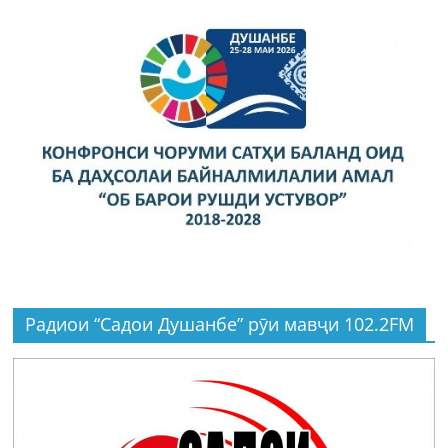
Радиои “Садои Душанбе” рӯи мавҷи 102.2FM