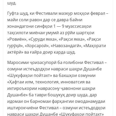
шуд.
Гуфта шуд, ки Фестивали мазкур моҳҳои феврал –
майи соли равон дар се давра байни
хонандагони синфҳои 1 — 9 муассисаҳои
таҳсилоти миёнаи умумӣ аз рӯйи шартҳои
«Ровиён», «Суруди якка», «Рақси якка», «Рақси
гурӯҳӣ», «Хорсароӣ», «Навозандагӣ», «Маҳорати
актёрӣ» ва ғайра доир карда шуд.
Маросими ҷоизасупорӣ ба ғолибони Фестивал –
озмуни истеъдодҳои навраси шаҳри Душанбе
«Шукуфаҳои пойтахт» ва бахшҳои озмунии
«Ҳафтаи илм, технология, инноватсия ва
ихтироъкории наврасону ҷавонони шаҳри
Душанбе» ба таври бошукуҳ доир шуда, дар
идомаи он барномаи фарҳангии омоданамудаи
иштирокчиёни Фестивал – озмуни истеъдодҳои
навраси шаҳри Душанбе «Шукуфаҳои пойтахт»