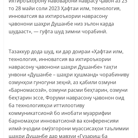
ихтироъкорону навоварони наврасу ҷавон аз 23
то 28 майи соли 2023 Ҳафтаи илм, технология,
инноватсия ва ихтироъкории наврасону
ҷавонони шаҳри Душанбе низ эълон карда
шудааст», — гуфта шуд зимни чорабинӣ.
Тазаккур дода шуд, ки дар доираи «Ҳафтаи илм,
технология, инноватсия ва ихтироъкории
наврасону ҷавонони шаҳри Душанбе» таҳти
унвони «Душанбе – шаҳри ҳушманд» чорабиниву
озмунҳои гуногуни зеҳнӣ, аз қабили озмуни
«Барномасозӣ», озмуни расми беҳтарин, озмуни
беҳтарин эссе, Форуми наврасону ҷавонон оид
ба технологияҳои иттилоотиву
коммуникатсионӣ бо инобати муаррифии
барномаҳои инноватсионӣ ва конференсияи
илмӣ-эҷодии омӯзгорони муассисаҳои таълимии
шаҳри Душанбе дар мавзуи «Гузариш ба