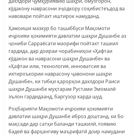
дахлдори ҷумҳуриявию шаҳрӣ, омӯзгорон,
кӯдакону наврасони эҷодкору соҳибистеъдод ва
навовари пойтахт иштирок намуданд.
Ҳамоиши мазкур бо ташаббуси Мақомоти
иҷроияи ҳокимияти давлатии шаҳри Душанбе аз
ҷониби Сарраёсати маорифи пойтахт ташкил
гардида, дар доираи чорабиниҳои «Ҳафтаи
кӯдакон ва наврасони шаҳри Душанбе» ва
«Ҳафтаи илм, технология, инноватсия ва
ихтироъкории наврасону ҷавонони шаҳри
Душанбе», ки тибқи қарорҳои дахлдори Раиси
шаҳри Душанбе муҳтарам Рустами Эмомалӣ
эълон гардидаанд, баргузор карда шуд.
Роҳбарияти Мақомоти иҷроияи ҳокимияти
давлатии шаҳри Душанбе иброз доштанд, ки бо
мақсади дар сатҳи баланди ташкилӣ, ғоявию
бадеӣ ва фарҳангиву маърифатӣ доир намудани