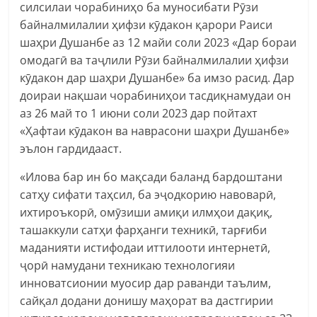
силсилаи чорабиниҳо ба муносибати Рӯзи
байналмилалии ҳифзи кӯдакон қарори Раиси
шаҳри Душанбе аз 12 майи соли 2023 «Дар бораи
омодагӣ ва таҷлили Рӯзи байналмилалии ҳифзи
кӯдакон дар шаҳри Душанбе» ба имзо расид. Дар
доираи нақшаи чорабиниҳои тасдиқнамудаи он
аз 26 май то 1 июни соли 2023 дар пойтахт
«Ҳафтаи кӯдакон ва наврасони шаҳри Душанбе»
эълон гардидааст.
«Илова бар ин бо мақсади баланд бардоштани
сатҳу сифати таҳсил, ба эҷодкорию навоварӣ,
ихтироъкорӣ, омӯзиши амиқи илмҳои дақиқ,
ташаккули сатҳи фарҳанги техникӣ, тарғиби
маданияти истифодаи иттилооти интернетӣ,
ҷорӣ намудани техникаю технологияи
инноватсионии муосир дар раванди таълим,
сайқал додани донишу маҳорат ва дастгирии