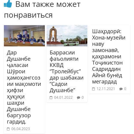
Вам также может
понравиться
Шаҳрдорӣ:
Хона-музейи
наву
замонавӣ,
Дар
Баррасии
қаҳрамони
Душанбе
фаъолияти
Тоҷикистон
ҷаласаи
ККВД
Садриддин
Шӯрои
“Тролейбус”
Айнӣ бунёд
ҳамоҳангсоз
дар шабакаи
мегардад
ии мақомоти
“Садои
12.11.2021
0
ҳифзи
Душанбе”
ҳуқуқи
04.01.2022
0
шаҳри
Душанбе
баргузор
гардид.
06.04.2023