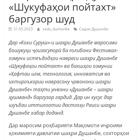
«Шукуфаҳои пойтахт»
баргузор шуд
31.05.2023
sado_dushanbe
Садои Душанбе
Дар «Кохи Суруш»-и шаҳри Душанбе маросими
бошукуҳи ҷоизасупорӣ ба ғолибони Фестивал-
озмуни истеъдодҳои навраси шаҳри Душанбе
«Шукуфаҳои пойтахт» ва бахшҳои озмунии
«Ҳафтаи илм, технология, инноватсия ва
ихтироъкории наврасону ҷавонони шаҳри
Душанбе» таҳти унвони «Душанбе – шаҳри
ҳушманд» баргузор гардид. Дар ин хусус дар
шуъбаи иттилоотии дастгоҳи Раиси шаҳри
Душанбе хабар доданд.
Дар маросим роҳбарияти Мақомоти иҷроияи
ҳокимияти давлатии шаҳри Душанбе, сохторҳои