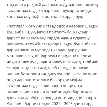
таҳсилоти рақамӣ дар шаҳри Душанбе» ташкилу
гузаронида шуд, ки дар онҳо шумораи зиёди
хонандагону омӯзгорон ҷалб карда шуд.
Фестивал – озмуни истеъдодҳои навраси шаҳри
Душанбе «Шукуфаҳои пойтахт» бо мақсади
дарёфт ва ҳавасманд гардонидани кӯдакону
наврасони соҳибистеъдоди шаҳри Душанбе ва
дар ин замина мусоидат кардан дар рушди
маънавию зеҳнӣ, фароҳам овардани шароит
ҷиҳати такомул додани завқу истеъдод, тарбияи
фарҳангиву эстетикӣ, ҷалб намудани насли
наврас ба корҳои эҷодиву ҳунарӣ ва фарогирии
онҳо дар вақти холигӣ ба корҳои муфид
гузаронида шуда, соли равон он ҷиҳати
амалисозии нақшаи чорабиниҳои Барномаи
давлатии дарёфт ва рушди истеъдодҳои шаҳри
Душанбе барои солҳои 2021 – 2025 доир карда