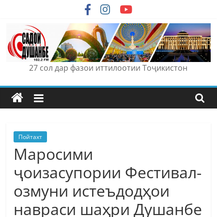
Skip
to
content
27 сол дар фазои иттилоотии Тоҷикистон
Пойтахт
Маросими
ҷоизасупории Фестивал-
озмуни истеъдодҳои
навраси шаҳри Душанбе