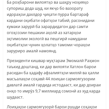
Ба роҳбарони вилоятҳо ва шаҳру ноҳияҳо
супориш дода шуд, ки якҷо бо вазорату
идораҳои дахлдор ҷиҳати пурра бартараф
кардани оқибати офатҳои табиӣ, расонидани
кумаки зарурӣ ба зарардидагон дар самти
огоҳсозии пешакии аҳолӣ аз хатарҳои
эҳтимолии экологӣ ва пешгирӣ намудани
оқибатҳои чунин ҳолатҳо тамоми чораҳои
заруриро амалӣ намоянд.
Президенти кишвар муҳтарам Эмомалӣ Раҳмон
таъкид доштанд, ки дар вилояти Хатлон барои
расидан ба ҳадафу афзалиятҳои миллӣ ва ҳалли
масъалаҳои соҳавӣ 44 лоиҳаи сармоягузории
давлатӣ амалӣ гардида истодааст, ки дар доираи
онҳо то имрӯз 9,7 миллиард сомонӣ аз худ карда
шудааст.
Лоиҳаҳои сармоягузорӣ барои рушди соҳаҳои