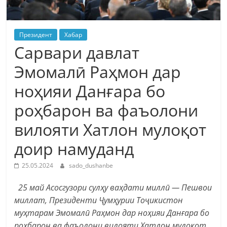
Президент
Хабар
Сарвари давлат
Эмомалӣ Раҳмон дар
ноҳияи Данғара бо
роҳбарон ва фаъолони
вилояти Хатлон мулоқот
доир намуданд
25.05.2024
sado_dushanbe
25 май Асосгузори сулҳу ваҳдати миллӣ — Пешвои
миллат, Президенти Ҷумҳурии Тоҷикистон
муҳтарам Эмомалӣ Раҳмон дар ноҳияи Данғара бо
роҳбарон ва фаъолони вилояти Хатлон мулоқот