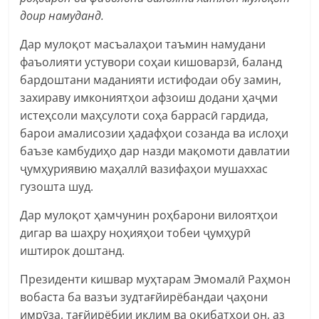
доир намуданд.
Дар мулоқот масъалаҳои таъмин намудани
фаъолияти устувори соҳаи кишоварзӣ, баланд
бардоштани маданияти истифодаи обу замин,
захираву имкониятҳои афзоиш додани ҳаҷми
истеҳсоли маҳсулоти соҳа баррасӣ гардида,
барои амалисозии ҳадафҳои созанда ва ислоҳи
баъзе камбудиҳо дар назди мақомоти давлатии
ҷумҳуриявию маҳаллӣ вазифаҳои мушаххас
гузошта шуд.
Дар мулоқот ҳамчунин роҳбарони вилоятҳои
дигар ва шаҳру ноҳияҳои тобеи ҷумҳурӣ
иштирок доштанд.
Президенти кишвар муҳтарам Эмомалӣ Раҳмон
вобаста ба вазъи зудтағйирёбандаи ҷаҳони
имрӯза, тағйирёбии иқлим ва оқибатҳои он, аз