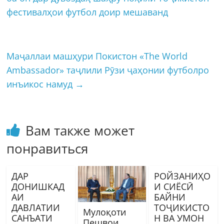
фестивалҳои футбол доир мешаванд
Маҷаллаи машҳури Покистон «The World
Ambassador» таҷлили Рӯзи ҷаҳонии футболро
инъикос намуд
→
Вам также может
понравиться
ДАР
РОЙЗАНИҲО
ДОНИШКАД
И СИЁСӢ
АИ
БАЙНИ
ДАВЛАТИИ
ТОҶИКИСТО
Мулоқоти
САНЪАТИ
Н ВА УМОН
Пешвои