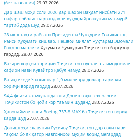
(без названия)
29.07.2026
Дар шаш моҳи соли 2026 дар шаҳри Ваҳдат нисбати 271
нафар ноболиғ парвандаҳои ҳуқуқвайронкунии маъмурӣ
тартиб дода шуд
29.07.2026
28 июл таҳти раёсати Президенти Ҷумҳурии Тоҷикистон,
Раиси Ҳукумати кишвар, Пешвои миллат муҳтарам Эмомалӣ
Раҳмон
маҷлиси
Ҳукумати Ҷумҳурии Тоҷикистон баргузор
гардид.
28.07.2026
Вазири корҳои хориҷии Тоҷикистон нусхаи эътимодномаи
сафири нави Кувайтро қабул намуд
28.07.2026
Ба иқтисодиёти кишвар 1,9 миллиард доллар сармояи
хориҷӣ ворид гардид
28.07.2026
94,4 фоизи хатмкунандагони Донишгоҳи технологии
Тоҷикистон бо ҷойи кор таъмин шуданд
28.07.2026
Ҳавопаймои нави Boeing 737-8 MAX ба Тоҷикистон ворид
карда шуд
27.07.2026
Донишгоҳи славянии Русияву Тоҷикистон дар соли нави
таҳсил бо як қатор навгониҳои муҳим ворид мегардад