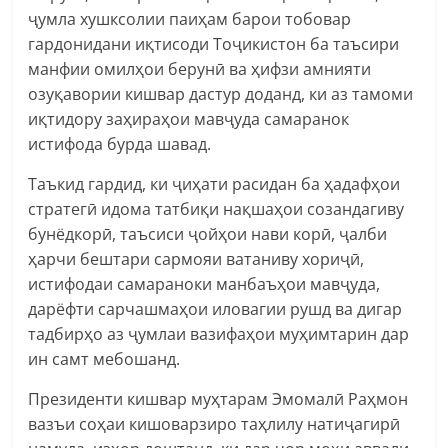
ҷумла хушксолии паиҳам барои тобовар
гардонидани иқтисоди Тоҷикистон ба таъсири
манфии омилҳои берунӣ ва ҳифзи амнияти
озуқавории кишвар дастур доданд, ки аз тамоми
иқтидору заҳираҳои мавҷуда самаранок
истифода бурда шавад.
Таъкид гардид, ки ҷиҳати расидан ба ҳадафҳои
стратегӣ идома татбиқи нақшаҳои созандагиву
бунёдкорӣ, таъсиси ҷойҳои нави корӣ, ҷалби
ҳарчи бештари сармояи ватаниву хориҷӣ,
истифодаи самараноки манбаъҳои мавҷуда,
дарёфти сарчашмаҳои иловагии рушд ва дигар
тадбирҳо аз ҷумлаи вазифаҳои муҳимтарин дар
ин самт мебошанд.
Президенти кишвар муҳтарам Эмомалӣ Раҳмон
вазъи соҳаи кишоварзиро таҳлилу натиҷагирӣ