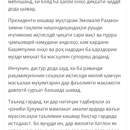
мебошанд, ки бояд ба ҳалли онҳо диққати ҷиддӣ
дода шавад.
Президенти кишвар муҳтарам Эмомалӣ Раҳмон
зимни таҳлили нишондиҳандаҳои рушди
иҷтимоию иқтисодӣ ҷиҳати сари вақт ва пурра
ҷамъоварӣ намудани андозҳо, кам кардани
бақияпулии онҳо ва роҳ надодан ба қарздории
музди меҳнат ба масъулин супориш доданд.
Инчунин, дастур дода шуд, ки ба раванди
рақамикунонии соҳаҳои иқтисоди миллӣ ҳамчун
масъалаи муҳимтарин дар фаъолияти мақомоти
давлатӣ суръат бахшида шавад.
Таъкид гардид, ки дар натиҷаи тадбирҳои аз
ҷониби Ҳукумати мамлакат амалигардида вазъи
муассисаҳои таълимии кишвар беҳтар гардида
истодааст. Бо вуҷуди ин, дар вилояти Хатлон як