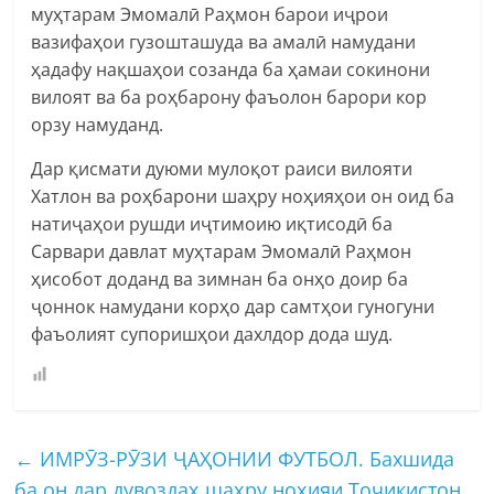
муҳтарам Эмомалӣ Раҳмон барои иҷрои
вазифаҳои гузошташуда ва амалӣ намудани
ҳадафу нақшаҳои созанда ба ҳамаи сокинони
вилоят ва ба роҳбарону фаъолон барори кор
орзу намуданд.
Дар қисмати дуюми мулоқот раиси вилояти
Хатлон ва роҳбарони шаҳру ноҳияҳои он оид ба
натиҷаҳои рушди иҷтимоию иқтисодӣ ба
Сарвари давлат муҳтарам Эмомалӣ Раҳмон
ҳисобот доданд ва зимнан ба онҳо доир ба
ҷоннок намудани корҳо дар самтҳои гуногуни
фаъолият супоришҳои дахлдор дода шуд.
←
ИМРӮЗ-РӮЗИ ҶАҲОНИИ ФУТБОЛ. Бахшида
ба он дар дувоздаҳ шаҳру ноҳияи Тоҷикистон