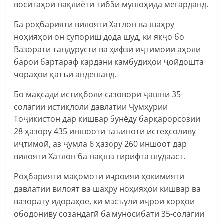
воситаҳои нақлиёти тиббӣ мушоҳида мегарданд.
Ба роҳбарияти вилояти Хатлон ва шаҳру
ноҳияҳои он супориш дода шуд, ки якҷо бо
Вазорати тандурустӣ ва ҳифзи иҷтимоии аҳолӣ
барои бартараф кардани камбудиҳои ҷойдошта
чораҳои қатъӣ андешанд.
Бо мақсади истиқболи сазовори ҷашни 35-
солагии истиқлоли давлатии Ҷумҳурии
Тоҷикистон дар кишвар бунёду барқарорсозии
28 ҳазору 435 иншооти таъиноти истеҳсоливу
иҷтимоӣ, аз ҷумла 6 ҳазору 260 иншоот дар
вилояти Хатлон ба нақша гирифта шудааст.
Роҳбарияти мақомоти иҷроияи ҳокимияти
давлатии вилоят ва шаҳру ноҳияҳои кишвар ва
вазорату идораҳое, ки масъули иҷрои корҳои
ободониву созандагӣ ба муносибати 35-солагии