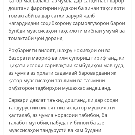
қатор масъалаҳо, аз ҷумла дар сатҳи паст қарор
доштани фарогирии кӯдакон ба зинаи таҳсилоти
томактабӣ ва дар сатҳи зарурӣ ҷалб
нагардидани соҳибкорону сармоягузорон барои
бунёди муассисаҳои таҳсилоти миёнаи умумӣ ва
томактабӣ ҷой доранд.
Роҳбарияти вилоят, шаҳру ноҳияҳои он ва
Вазорати маориф ва илм супориш гирифтанд, ки
ҷиҳати ислоҳи саривақтии камбудиҳои мавҷуда,
аз ҷумла аз ҳолати садамавӣ баровардани як
қатор муассисаҳои таълимӣ ва таъмини
омӯзгорон тадбирҳои мушаххас андешанд.
Сарвари давлат таъкид доштанд, ки дар соҳаи
тандурустии вилоят низ як қатор мушкилоти
ҳалталаб, аз ҷумла норасоии табибон, ба
талабот мутобиқ набудани бинои баъзе
муассисаҳои тандурустӣ ва кам будани