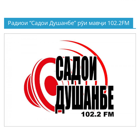
Радиои “Садои Душанбе” рӯи мавҷи 102.2FM