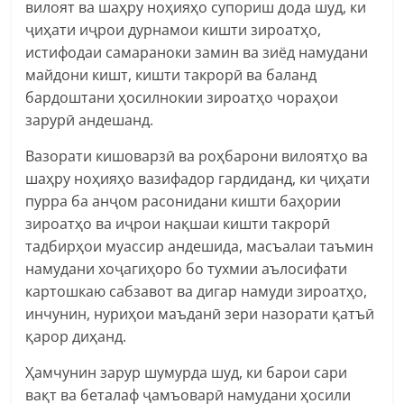
вилоят ва шаҳру ноҳияҳо супориш дода шуд, ки
ҷиҳати иҷрои дурнамои кишти зироатҳо,
истифодаи самараноки замин ва зиёд намудани
майдони кишт, кишти такрорӣ ва баланд
бардоштани ҳосилнокии зироатҳо чораҳои
зарурӣ андешанд.
Вазорати кишоварзӣ ва роҳбарони вилоятҳо ва
шаҳру ноҳияҳо вазифадор гардиданд, ки ҷиҳати
пурра ба анҷом расонидани кишти баҳории
зироатҳо ва иҷрои нақшаи кишти такрорӣ
тадбирҳои муассир андешида, масъалаи таъмин
намудани хоҷагиҳоро бо тухмии аълосифати
картошкаю сабзавот ва дигар намуди зироатҳо,
инчунин, нуриҳои маъданӣ зери назорати қатъӣ
қарор диҳанд.
Ҳамчунин зарур шумурда шуд, ки барои сари
вақт ва беталаф ҷамъоварӣ намудани ҳосили