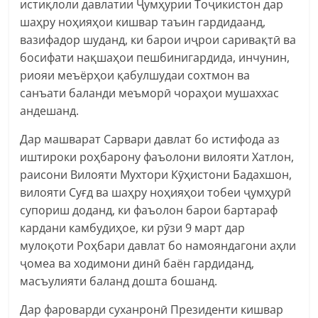
истиқлоли давлатии Ҷумҳурии Тоҷикистон дар
шаҳру ноҳияҳои кишвар таъин гардидаанд,
вазифадор шуданд, ки барои иҷрои саривақтӣ ва
босифати нақшаҳои пешбинигардида, инчунин,
риояи меъёрҳои қабулшудаи сохтмон ва
санъати баланди меъморӣ чораҳои мушаххас
андешанд.
Дар машварат Сарвари давлат бо истифода аз
иштироки роҳбарону фаъолони вилояти Хатлон,
раисони Вилояти Мухтори Кӯҳистони Бадахшон,
вилояти Суғд ва шаҳру ноҳияҳои тобеи ҷумҳурӣ
супориш доданд, ки фаъолон барои бартараф
кардани камбудиҳое, ки рӯзи 9 март дар
мулоқоти Роҳбари давлат бо намояндагони аҳли
ҷомеа ва ходимони динӣ баён гардиданд,
масъулияти баланд дошта бошанд.
Дар фароварди суханронӣ Президенти кишвар