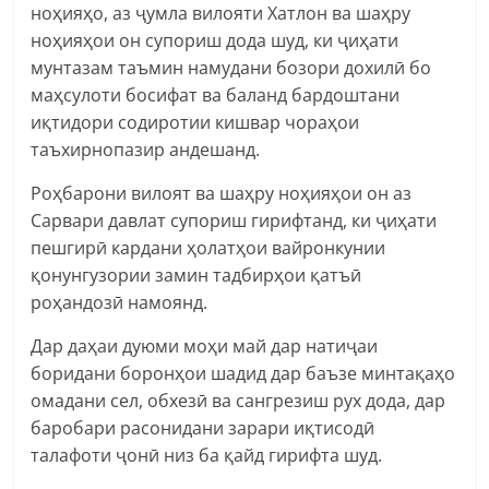
ноҳияҳо, аз ҷумла вилояти Хатлон ва шаҳру
ноҳияҳои он супориш дода шуд, ки ҷиҳати
мунтазам таъмин намудани бозори дохилӣ бо
маҳсулоти босифат ва баланд бардоштани
иқтидори содиротии кишвар чораҳои
таъхирнопазир андешанд.
Роҳбарони вилоят ва шаҳру ноҳияҳои он аз
Сарвари давлат супориш гирифтанд, ки ҷиҳати
пешгирӣ кардани ҳолатҳои вайронкунии
қонунгузории замин тадбирҳои қатъӣ
роҳандозӣ намоянд.
Дар даҳаи дуюми моҳи май дар натиҷаи
боридани боронҳои шадид дар баъзе минтақаҳо
омадани сел, обхезӣ ва сангрезиш рух дода, дар
баробари расонидани зарари иқтисодӣ
талафоти ҷонӣ низ ба қайд гирифта шуд.