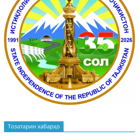
Тозатарин хабарҳо