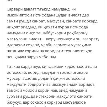
Сарвари давлат таъкид намуданд, ки
имкониятҳои истифоданашудаи вилоят дар
самти рушди саноат, махсусан, саноати коркард
ниҳоят зиёданд, ки ҷиҳати пурра истифода
намудани онҳо ташаббускории роҳбарону
масъулони вилоят, шаҳру ноҳияҳои он, вазорату
идораҳои соҳавӣ, ҷалби сармояи мустақими
ватаниву хориҷӣ ва воридоти технологияҳои
пешқадам зарур мебошад.
Таъкид карда шуд, ки ташкили корхонаҳои нави
истеҳсолӣ, ворид намудани технологияҳои
муосир, афзоиш додани ҳаҷми истеҳсоли
маҳсулоти содиротӣ ва ивазкунандаи воридот,
таъсиси ҷойҳои кории нав, зиёд намудани
суръати рушди истеҳсоли маҳсулоти саноатӣ,
бахусус, дар соҳаҳои коркард масъалаҳое