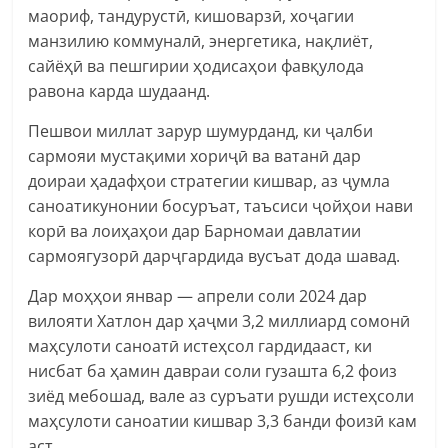
маориф, тандурустӣ, кишоварзӣ, хоҷагии
манзилию коммуналӣ, энергетика, нақлиёт,
сайёҳӣ ва пешгирии ҳодисаҳои фавқулода
равона карда шудаанд.
Пешвои миллат зарур шумурданд, ки ҷалби
сармояи мустақими хориҷӣ ва ватанӣ дар
доираи ҳадафҳои стратегии кишвар, аз ҷумла
саноатикунонии босуръат, таъсиси ҷойҳои нави
корӣ ва лоиҳаҳои дар Барномаи давлатии
сармоягузорӣ дарҷгардида вусъат дода шавад.
Дар моҳҳои январ — апрели соли 2024 дар
вилояти Хатлон дар ҳаҷми 3,2 миллиард сомонӣ
маҳсулоти саноатӣ истеҳсол гардидааст, ки
нисбат ба ҳамин давраи соли гузашта 6,2 фоиз
зиёд мебошад, вале аз суръати рушди истеҳсоли
маҳсулоти саноатии кишвар 3,3 банди фоизӣ кам
аст.