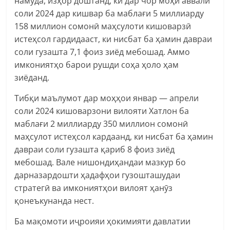
намуда, изҳор доштанд, ки дар чор моҳи аввали
соли 2024 дар кишвар ба маблағи 5 миллиарду
158 миллион сомонӣ маҳсулоти кишоварзӣ
истеҳсол гардидааст, ки нисбат ба ҳамин давраи
соли гузашта 7,1 фоиз зиёд мебошад. Аммо
имкониятҳо барои рушди соҳа ҳоло ҳам
зиёданд.
Тибқи маълумот дар моҳҳои январ — апрели
соли 2024 кишоварзони вилояти Хатлон ба
маблағи 2 миллиарду 350 миллион сомонӣ
маҳсулот истеҳсол кардаанд, ки нисбат ба ҳамин
давраи соли гузашта қариб 8 фоиз зиёд
мебошад. Вале нишондиҳандаи мазкур бо
дарназардошти ҳадафҳои гузошташудаи
стратегӣ ва имкониятҳои вилоят ҳанӯз
қонеъкунанда нест.
Ба мақомоти иҷроияи ҳокимияти давлатии