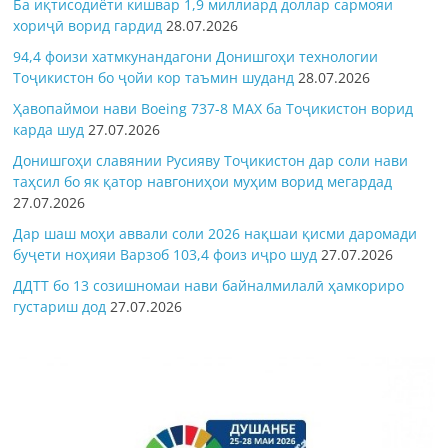
Ба иқтисодиёти кишвар 1,9 миллиард доллар сармояи
хориҷӣ ворид гардид
28.07.2026
94,4 фоизи хатмкунандагони Донишгоҳи технологии
Тоҷикистон бо ҷойи кор таъмин шуданд
28.07.2026
Ҳавопаймои нави Boeing 737-8 MAX ба Тоҷикистон ворид
карда шуд
27.07.2026
Донишгоҳи славянии Русияву Тоҷикистон дар соли нави
таҳсил бо як қатор навгониҳои муҳим ворид мегардад
27.07.2026
Дар шаш моҳи аввали соли 2026 нақшаи қисми даромади
буҷети ноҳияи Варзоб 103,4 фоиз иҷро шуд
27.07.2026
ДДТТ бо 13 созишномаи нави байналмилалӣ ҳамкориро
густариш дод
27.07.2026