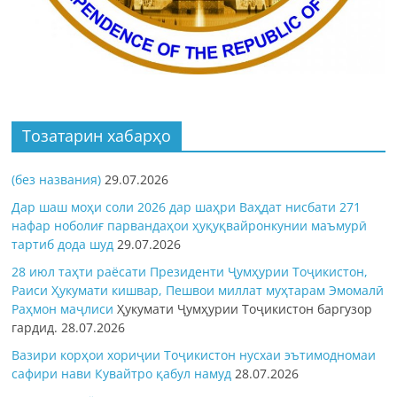
Тозатарин хабарҳо
(без названия)
29.07.2026
Дар шаш моҳи соли 2026 дар шаҳри Ваҳдат нисбати 271
нафар ноболиғ парвандаҳои ҳуқуқвайронкунии маъмурӣ
тартиб дода шуд
29.07.2026
28 июл таҳти раёсати Президенти Ҷумҳурии Тоҷикистон,
Раиси Ҳукумати кишвар, Пешвои миллат муҳтарам Эмомалӣ
Раҳмон
маҷлиси
Ҳукумати Ҷумҳурии Тоҷикистон баргузор
гардид.
28.07.2026
Вазири корҳои хориҷии Тоҷикистон нусхаи эътимодномаи
сафири нави Кувайтро қабул намуд
28.07.2026