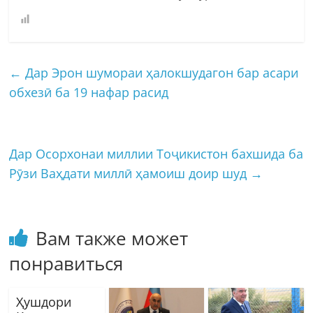
←
Дар Эрон шумораи ҳалокшудагон бар асари
обхезӣ ба 19 нафар расид
Дар Осорхонаи миллии Тоҷикистон бахшида ба
Рӯзи Ваҳдати миллӣ ҳамоиш доир шуд
→
Вам также может
понравиться
Ҳушдори