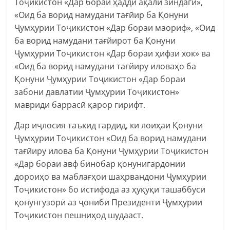
Тоҷикистон «Дар бораи ҳадди ақали зиндагӣ»,
«Оид ба ворид намудани тағйир ба Қонуни
Ҷумҳурии Тоҷикистон «Дар бораи маориф», «Оид
ба ворид намудани тағйирот ба Қонуни
Ҷумҳурии Тоҷикистон «Дар бораи ҳифзи хок» ва
«Оид ба ворид намудани тағйиру иловаҳо ба
Қонуни Ҷумҳурии Тоҷикистон «Дар бораи
забони давлатии Ҷумҳурии Тоҷикистон»
мавриди баррасӣ қарор гирифт.
Дар иҷлосия таъкид гардид, ки лоиҳаи Қонуни
Ҷумҳурии Тоҷикистон «Оид ба ворид намудани
тағйиру илова ба Қонуни Ҷумҳурии Тоҷикистон
«Дар бораи авф бинобар қонунигардонии
дороиҳо ва маблағҳои шаҳрвандони Ҷумҳурии
Тоҷикистон» бо истифода аз ҳуқуқи ташаббуси
қонунгузорӣ аз ҷониби Президенти Ҷумҳурии
Тоҷикистон пешниҳод шудааст.