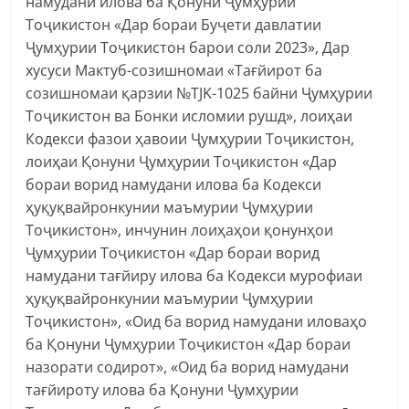
намудани илова ба Қонуни Ҷумҳурии
Тоҷикистон «Дар бораи Буҷети давлатии
Ҷумҳурии Тоҷикистон барои соли 2023», Дар
хусуси Мактуб-созишномаи «Тағйирот ба
созишномаи қарзии №TJK-1025 байни Ҷумҳурии
Тоҷикистон ва Бонки исломии рушд», лоиҳаи
Кодекси фазои ҳавоии Ҷумҳурии Тоҷикистон,
лоиҳаи Қонуни Ҷумҳурии Тоҷикистон «Дар
бораи ворид намудани илова ба Кодекси
ҳуқуқвайронкунии маъмурии Ҷумҳурии
Тоҷикистон», инчунин лоиҳаҳои қонунҳои
Ҷумҳурии Тоҷикистон «Дар бораи ворид
намудани тағйиру илова ба Кодекси мурофиаи
ҳуқуқвайронкунии маъмурии Ҷумҳурии
Тоҷикистон», «Оид ба ворид намудани иловаҳо
ба Қонуни Ҷумҳурии Тоҷикистон «Дар бораи
назорати содирот», «Оид ба ворид намудани
тағйироту илова ба Қонуни Ҷумҳурии