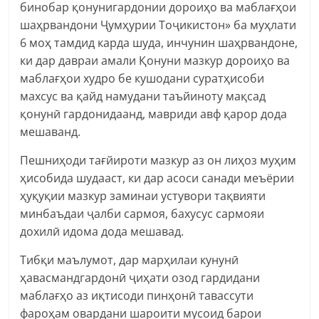
бинобар қонунигардонии дороиҳо ва маблағҳои
шаҳрвандони Ҷумҳурии Тоҷикистон» ба муҳлати
6 моҳ тамдид карда шуда, инчунин шаҳрвандоне,
ки дар давраи амали Қонуни мазкур дороиҳо ва
маблағҳои худро бе кушодани суратҳисоби
махсус ва қайд намудани таъйиноту мақсад
қонунӣ гардонидаанд, мавриди авф қарор дода
мешаванд.
Пешниҳоди тағйироти мазкур аз он лиҳоз муҳим
ҳисобида шудааст, ки дар асоси санади меъёрии
ҳуқуқии мазкур заминаи устувори тақвияти
минбаъдаи ҷалби сармоя, бахусус сармояи
дохилӣ идома дода мешавад.
Тибқи маълумот, дар марҳилаи кунунӣ
ҳавасмандгардонӣ ҷиҳати озод гардидани
маблағҳо аз иқтисоди пинҳонӣ тавассути
фароҳам овардани шароити мусоид барои