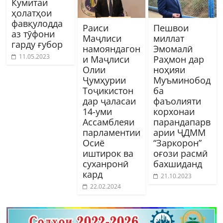
Кумитаи
ҳолатҳои
фавқулодда
Раиси
Пешвои
аз тӯфони
Маҷлиси
миллат
гарду ғубор
намояндагон
Эмомалӣ
11.05.2023
и Маҷлиси
Раҳмон дар
Олии
ноҳияи
Ҷумҳурии
Муъминобод
Тоҷикистон
ба
дар ҷаласаи
фаъолияти
14-уми
корхонаи
Ассамблеяи
парандапарв
парламентии
арии ҶДММ
Осиё
“Заркорон”
иштирок ва
оғози расмӣ
суханронӣ
бахшиданд
кард
21.10.2023
22.02.2024