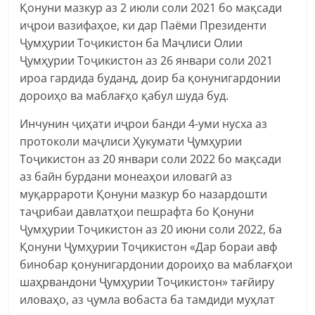
Қонуни мазкур аз 2 июли соли 2021 бо мақсади
иҷрои вазифаҳое, ки дар Паёми Президенти
Ҷумҳурии Тоҷикистон ба Маҷлиси Олии
Ҷумҳурии Тоҷикистон аз 26 январи соли 2021
ироа гардида буданд, доир ба қонунигардонии
дороиҳо ва маблағҳо қабул шуда буд.
Инчунин ҷиҳати иҷрои банди 4-уми нусха аз
протоколи маҷлиси Ҳукумати Ҷумҳурии
Тоҷикистон аз 20 январи соли 2022 бо мақсади
аз байн бурдани монеаҳои иловагӣ аз
муқаррароти Қонуни мазкур бо назардошти
таҷрибаи давлатҳои пешрафта бо Қонуни
Ҷумҳурии Тоҷикистон аз 20 июни соли 2022, ба
Қонуни Ҷумҳурии Тоҷикистон «Дар бораи авф
бинобар қонунигардонии дороиҳо ва маблағҳои
шаҳрвандони Ҷумҳурии Тоҷикистон» тағйиру
иловаҳо, аз ҷумла вобаста ба тамдиди муҳлат