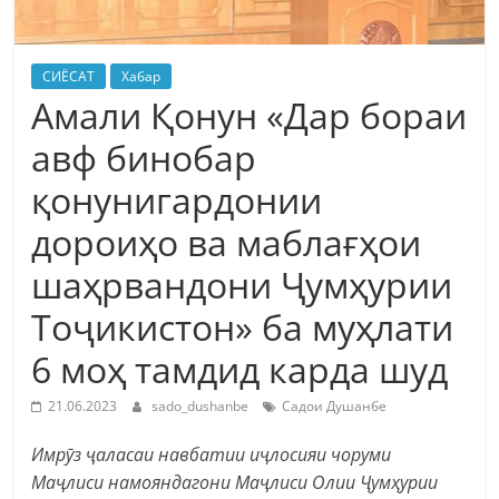
СИЁСАТ
Хабар
Амали Қонун «Дар бораи
авф бинобар
қонунигардонии
дороиҳо ва маблағҳои
шаҳрвандони Ҷумҳурии
Тоҷикистон» ба муҳлати
6 моҳ тамдид карда шуд
21.06.2023
sado_dushanbe
Садои Душанбе
Имрӯз ҷаласаи навбатии иҷлосияи чоруми
Маҷлиси намояндагони Маҷлиси Олии Ҷумҳурии