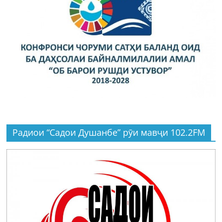
Радиои “Садои Душанбе” рӯи мавҷи 102.2FM