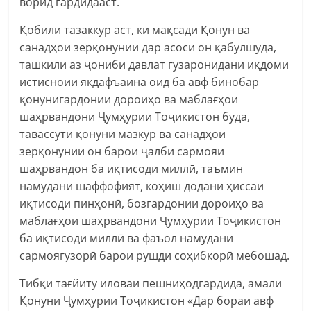
ворид гардидааст.
Қобили тазаккур аст, ки мақсади Қонун ва
санадҳои зерқонунии дар асоси он қабулшуда,
ташкили аз ҷониби давлат гузаронидани иқдоми
истисноии якдафъаина оид ба авф бинобар
қонунигардонии дороиҳо ва маблағҳои
шаҳрвандони Ҷумҳурии Тоҷикистон буда,
тавассути қонуни мазкур ва санадҳои
зерқонунии он барои ҷалби сармояи
шаҳрвандон ба иқтисоди миллӣ, таъмин
намудани шаффофият, коҳиш додани ҳиссаи
иқтисоди пинҳонӣ, бозгардонии дороиҳо ва
маблағҳои шаҳрвандони Ҷумҳурии Тоҷикистон
ба иқтисоди миллӣ ва фаъол намудани
сармоягузорӣ барои рушди соҳибкорӣ мебошад.
Тибқи тағйиту иловаи пешниҳодгардида, амали
Қонуни Ҷумҳурии Тоҷикистон «Дар бораи авф