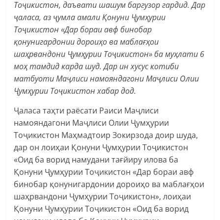
Тоҷикистон, даъвати шашум баргузор гардид. Дар
ҷаласа, аз ҷумла амали Қонуни Ҷумҳурии
Тоҷикистон «Дар бораи авф бинобар
қонунигардонии дороиҳо ва маблағҳои
шаҳрвандони Ҷумҳурии Тоҷикистон» ба муҳлати 6
моҳ тамдид карда шуд. Дар ин хусус котиби
матбуоти Маҷлиси намояндагони Маҷлиси Олии
Ҷумҳурии Тоҷикистон хабар дод.
Ҷаласа таҳти раёсати Раиси Маҷлиси
намояндагони Маҷлиси Олии Ҷумҳурии
Тоҷикистон Маҳмадтоир Зокирзода доир шуда,
дар он лоиҳаи Қонуни Ҷумҳурии Тоҷикистон
«Оид ба ворид намудани тағйиру илова ба
Қонуни Ҷумҳурии Тоҷикистон «Дар бораи авф
бинобар қонунигардонии дороиҳо ва маблағҳои
шаҳрвандони Ҷумҳурии Тоҷикистон», лоиҳаи
Қонуни Ҷумҳурии Тоҷикистон «Оид ба ворид