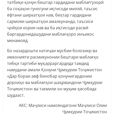
татбиқи қонун бештар гардидани маблағгузорӣ
ба соҳаҳои гуногуни иқтисоди миллӣ, таъсис
ёфтани ширкатҳои нав, беҳтар гардидани
сармояи ширкатҳои амалкунанда, таъсиси
ҷойҳои кории нав ва ба иқтисоди расмӣ
баргардонидашудани маблағҳоро инъикос
менамояд.
Бо назардошти натиҷаи мусбии болозикр ва
имконияти расмикунонии бештари маблағҳо
тибқи тартиби муқарраргардида тамдид
намудани амали Қонуни Ҷумҳурии Тоҷикистон
«Дар бораи авф бинобар қонунигардонии
дороиҳо ва маблағҳои шаҳрвандони Ҷумҳурии
Тоҷикистон» ва такмили он муҳим ҳисобида
шудааст.
АКС: Маҷлиси намояндагони Маҷлиси Олии
Ҷумҳурии Тоҷикистон