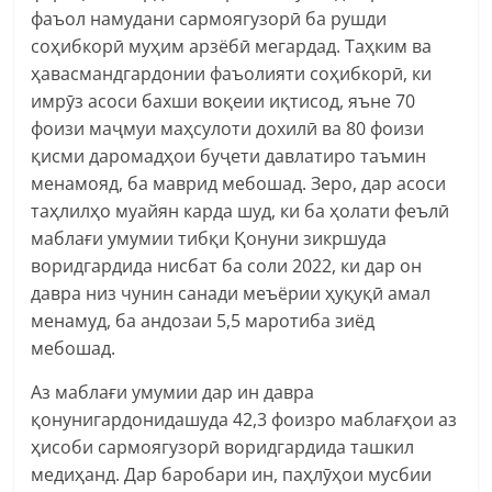
фаъол намудани сармоягузорӣ ба рушди
соҳибкорӣ муҳим арзёбӣ мегардад. Таҳким ва
ҳавасмандгардонии фаъолияти соҳибкорӣ, ки
имрӯз асоси бахши воқеии иқтисод, яъне 70
фоизи маҷмуи маҳсулоти дохилӣ ва 80 фоизи
қисми даромадҳои буҷети давлатиро таъмин
менамояд, ба маврид мебошад. Зеро, дар асоси
таҳлилҳо муайян карда шуд, ки ба ҳолати феълӣ
маблағи умумии тибқи Қонуни зикршуда
воридгардида нисбат ба соли 2022, ки дар он
давра низ чунин санади меъёрии ҳуқуқӣ амал
менамуд, ба андозаи 5,5 маротиба зиёд
мебошад.
Аз маблағи умумии дар ин давра
қонунигардонидашуда 42,3 фоизро маблағҳои аз
ҳисоби сармоягузорӣ воридгардида ташкил
медиҳанд. Дар баробари ин, паҳлӯҳои мусбии