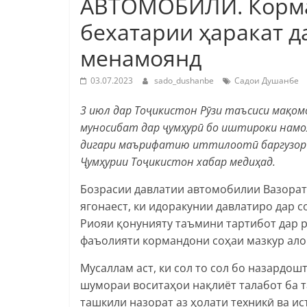
АВТОМОБИЛӢ. Корма
бехатарии ҳаракат д
менамоянд
03.07.2023
sado_dushanbe
Садои Душанбе
3 июл дар Тоҷикистон Рӯзи таъсиси мақо
муносибат дар ҷумҳурӣ бо иштироки намо
дигари маърифатию иттилоотӣ баргузор к
Ҷумҳурии Тоҷикистон хабар медиҳад.
Бозрасии давлатии автомобилии Вазорат
ягонаест, ки идоракунии давлатиро дар с
Риояи қонунияту таъмини тартибот дар р
фаъолияти кормандони соҳаи мазкур ало
Мусаллам аст, ки сол то сол бо назардо
шумораи воситаҳои нақлиёт талабот ба т
ташкили назорат аз ҳолати техникӣ ва ис