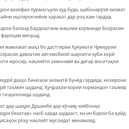
рои вазифаи пурмасъули худ буда, шабонарӯзӣ хизмат
айни иштирокчиёни ҳаракат дар роҳ кам гардад.
барои баланд бардоштани мақоми корманди Бозрасии
 фароҳам меорад.
лии мамлакат маҳз бо дастгирии Ҳукумати Ҷумҳурии
озрасии давлатии автомобилӣ шароити хуби корӣ
зоти муосир, нақлиёти замонавӣ ва дигар воситаҳои
мҳурӣ даҳҳо биноҳои хизматӣ бунёд гардида, нозирони
корӣ таъмин шуданд. Ҳуҷраҳои кории кормандон таъмир
н таҷҳизонида шуданд.
ат дар шаҳри Душанбе дар кӯчаву хиёбонҳо
ҳри бехатар» насб карда шудааст, ки ин барои ба қайд
дисаҳои роҳу нақлиёт мусоидат менамояд.