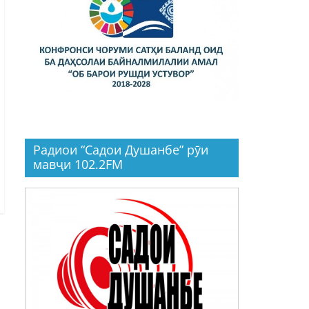
Радиои “Садои Душанбе” рӯи
мавҷи 102.2FM