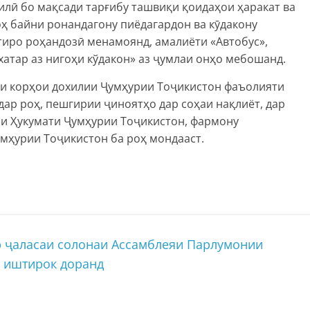
лӣ бо мақсади тарғибу ташвиқи қоидаҳои ҳаракат ва
ҳ байни ронандагону пиёдагардон ва кӯдакону
тиро роҳандозӣ менамоянд, амалиёти «Автобус»,
атар аз нигоҳи кўдакон» аз ҷумлаи онҳо мебошанд.
и корҳои дохилии Ҷумҳурии Тоҷикистон фаъолияти
дар роҳ, пешгирии ҷиноятҳо дар соҳаи нақлиёт, дар
аи Ҳукумати Ҷумҳурии Тоҷикистон, фармону
мҳурии Тоҷикистон ба роҳ мондааст.
 ҷаласаи солонаи Ассамблеяи Парлумонии
 иштирок доранд