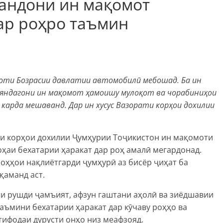
ндони ин мақомот
ар роҳро таъмин
моти Бозрасии давлатии автомобилӣ мебошад. Ба ин
яндагони ин мақомот ҳамоишу мулоқот ва чорабиниҳои
арда мешаванд. Дар ин хусус Вазорати корҳои дохилии
и корҳои дохилии Ҷумҳурии Тоҷикистон ин мақомоти
оҳаи бехатарии ҳаракат дар роҳ амалӣ мегардонад.
оҳҳои нақлиётгарди ҷумҳурӣ аз бисёр ҷиҳат ба
қаманд аст.
шти рушди ҷамъият, афзун гаштани аҳолӣ ва зиёдшавии
аъмини бехатарии ҳаракат дар кӯчаву роҳҳо ва
тифодаи дурусти онҳо низ меафзояд.