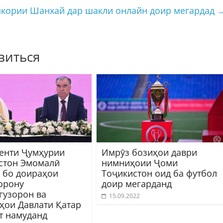
мкории Шанхай дар шакли онлайн доир мегардад
виться
енти Ҷумҳурии
Имрӯз бозиҳои даври
стон Эмомалӣ
нимниҳоии Ҷоми
 бо доираҳои
Тоҷикистон оид ба футбол
орону
доир мегарданд
гузорон ва
15.09.2022
ҳои Давлати Қатар
т намуданд