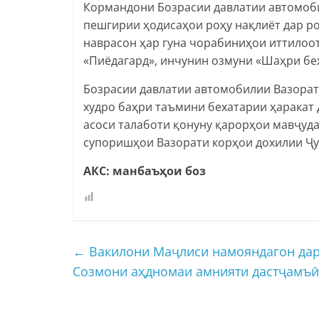
Кормандони Бозрасии давлатии автомоби
пешгирии ҳодисаҳои роҳу нақлиёт дар ро
наврасон ҳар гуна чорабиниҳои иттилоо
«Пиёдагард», инчунин озмуни «Шаҳри бех
Бозрасии давлатии автомобилии Вазорат
худро баҳри таъмини бехатарии ҳаракат 
асоси талаботи қонуну қарорҳои мавҷуд
супоришҳои Вазорати корҳои дохилии Ҷу
АКС: манбаъҳои боз
←
Вакилони Маҷлиси намояндагон дар
Созмони аҳдномаи амнияти дастҷамъӣ