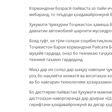
Кормандони бозрасӣ пайваста аз пайи иҷ
мебаранд, то теъдоди қоидавайронкунӣ б
Ҳукумати Ҷумҳурии Тоҷикистон ҳамеша 
давлатии автомобилӣ шароити мусоидро
Бояд гуфт, ки тӯли солҳои соҳибистиқло
Тоҷикистон барои кормандони Раёсати Б
муҳайё гардида, онҳо бо техникаю таҷҳи
техникӣ таъмин гардиданд.
Маҳз дар ин солҳо дар шаҳру навоҳии ҷу
роҳ бо нақлиёти хизматӣ ва воситаҳои 
ва бо навтарин технологияи ҳозиразамо
Бо дастгирии пайвастаи Ҳукумати мамлак
дастгоҳҳои наворгиранда дар доираи «Ша
гирифтани қоидавайронкунӣ ва дигар ҳо