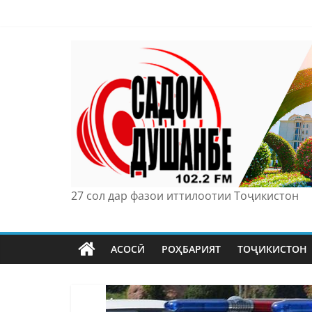
Skip
to
content
27 сол дар фазои иттилоотии Тоҷикистон
АСОСӢ
РОҲБАРИЯТ
ТОҶИКИСТОН