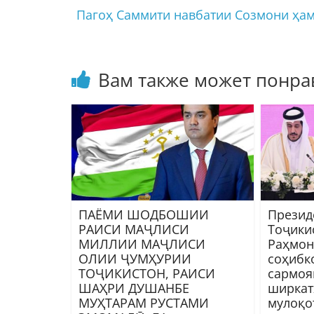
Пагоҳ Саммити навбатии Созмони ҳа
Вам также может понра
ПАЁМИ ШОДБОШИИ
Презид
РАИСИ МАҶЛИСИ
Тоҷики
МИЛЛИИ МАҶЛИСИ
Раҳмон
ОЛИИ ҶУМҲУРИИ
соҳибк
ТОҶИКИСТОН, РАИСИ
сармоя
ШАҲРИ ДУШАНБЕ
ширкат
МУҲТАРАМ РУСТАМИ
мулоқо