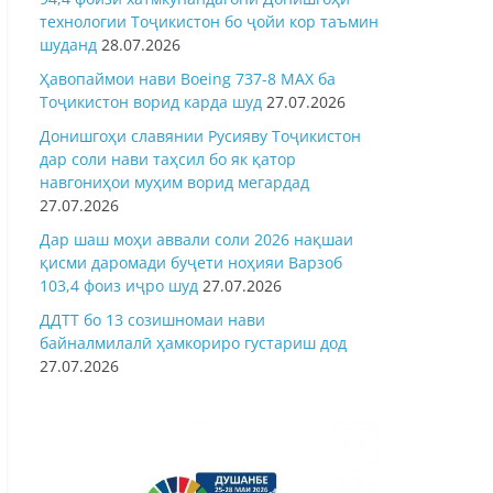
технологии Тоҷикистон бо ҷойи кор таъмин
шуданд
28.07.2026
Ҳавопаймои нави Boeing 737-8 MAX ба
Тоҷикистон ворид карда шуд
27.07.2026
Донишгоҳи славянии Русияву Тоҷикистон
дар соли нави таҳсил бо як қатор
навгониҳои муҳим ворид мегардад
27.07.2026
Дар шаш моҳи аввали соли 2026 нақшаи
қисми даромади буҷети ноҳияи Варзоб
103,4 фоиз иҷро шуд
27.07.2026
ДДТТ бо 13 созишномаи нави
байналмилалӣ ҳамкориро густариш дод
27.07.2026