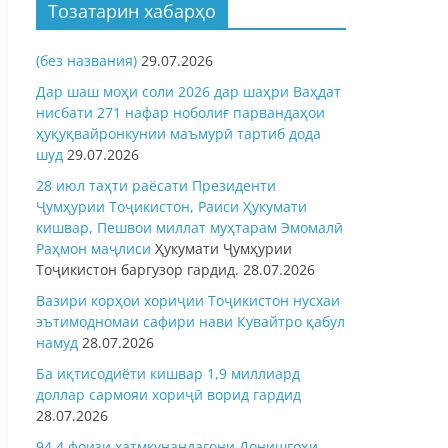
Тозатарин хабарҳо
(без названия)
29.07.2026
Дар шаш моҳи соли 2026 дар шаҳри Ваҳдат
нисбати 271 нафар ноболиғ парвандаҳои
ҳуқуқвайронкунии маъмурӣ тартиб дода
шуд
29.07.2026
28 июл таҳти раёсати Президенти
Ҷумҳурии Тоҷикистон, Раиси Ҳукумати
кишвар, Пешвои миллат муҳтарам Эмомалӣ
Раҳмон
маҷлиси
Ҳукумати Ҷумҳурии
Тоҷикистон баргузор гардид.
28.07.2026
Вазири корҳои хориҷии Тоҷикистон нусхаи
эътимодномаи сафири нави Кувайтро қабул
намуд
28.07.2026
Ба иқтисодиёти кишвар 1,9 миллиард
доллар сармояи хориҷӣ ворид гардид
28.07.2026
94,4 фоизи хатмкунандагони Донишгоҳи