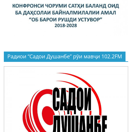
Радиои “Садои Душанбе” рӯи мавҷи 102.2FM