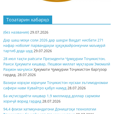
Тозатарин хабарҳо
(без названия)
29.07.2026
Дар шаш моҳи соли 2026 дар шаҳри Ваҳдат нисбати 271
нафар ноболиғ парвандаҳои ҳуқуқвайронкунии маъмурӣ
тартиб дода шуд
29.07.2026
28 июл таҳти раёсати Президенти Ҷумҳурии Тоҷикистон,
Раиси Ҳукумати кишвар, Пешвои миллат муҳтарам Эмомалӣ
Раҳмон
маҷлиси
Ҳукумати Ҷумҳурии Тоҷикистон баргузор
гардид.
28.07.2026
Вазири корҳои хориҷии Тоҷикистон нусхаи эътимодномаи
сафири нави Кувайтро қабул намуд
28.07.2026
Ба иқтисодиёти кишвар 1,9 миллиард доллар сармояи
хориҷӣ ворид гардид
28.07.2026
94,4 фоизи хатмкунандагони Донишгоҳи технологии