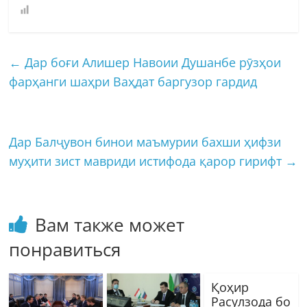
←
Дар боғи Алишер Навоии Душанбе рӯзҳои
фарҳанги шаҳри Ваҳдат баргузор гардид
Дар Балҷувон бинои маъмурии бахши ҳифзи
муҳити зист мавриди истифода қарор гирифт
→
Вам также может
понравиться
Қоҳир
Расулзода бо