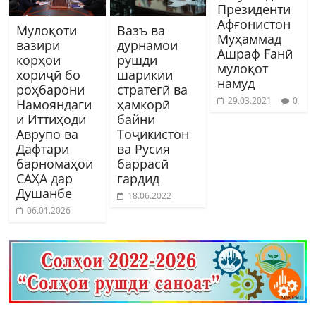
Президенти
Афғонистон
Мулоқоти
Вазъ ва
Муҳаммад
вазири
дурнамои
Ашраф Ғанӣ
корҳои
рушди
мулоқот
хориҷӣ бо
шарикии
намуд
роҳбарони
стратегӣ ва
29.03.2021
0
Намояндаги
ҳамкорӣ
и Иттиҳоди
байни
Аврупо ва
Тоҷикистон
Дафтари
ва Русия
барномаҳои
баррасӣ
САҲА дар
гардид
Душанбе
18.06.2022
06.01.2026