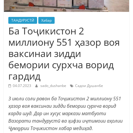
ТАНДУРУСТӢ
Хабар
Ба Тоҷикистон 2
миллиону 551 ҳазор воя
ваксинаи зидди
бемории сурхча ворид
гардид
04.07.2023
sado_dushanbe
Садои Душанбе
3 июли соли равон ба Тоҷикистон 2 миллиону 551
ҳазор воя ваксинаи зидди бемории сурхча ворид
карда шуд. Дар ин хусус маркази матбуоти
Вазорати тандурустӣ ва ҳифзи иҷтимоии аҳолии
Ҷумҳурии Тоҷикистон хабар медиҳад.