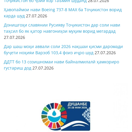
Тоҷикистон бо ҷойи кор таъмин шуданд
28.07.2026
Ҳавопаймои нави Boeing 737-8 MAX ба Тоҷикистон ворид
карда шуд
27.07.2026
Донишгоҳи славянии Русияву Тоҷикистон дар соли нави
таҳсил бо як қатор навгониҳои муҳим ворид мегардад
27.07.2026
Дар шаш моҳи аввали соли 2026 нақшаи қисми даромади
буҷети ноҳияи Варзоб 103,4 фоиз иҷро шуд
27.07.2026
ДДТТ бо 13 созишномаи нави байналмилалӣ ҳамкориро
густариш дод
27.07.2026