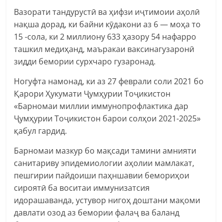
Вазорати тандурустӣ ва ҳифзи иҷтимоии аҳолӣ
нақша дорад, ки байни кӯдакони аз 6 — моҳа то
15 -сола, ки 2 миллиону 633 ҳазору 54 нафарро
ташкил медиҳанд, маъракаи ваксинагузаронӣ
зидди бемории сурхчаро гузаронад.
Ногуфта намонад, ки аз 27 феврали соли 2021 бо
Қарори Ҳукумати Ҷумҳурии Тоҷикистон
«Барномаи миллии иммунопрофлактика дар
Ҷумҳурии Тоҷикистон барои солҳои 2021-2025»
қабул гардид.
Барномаи мазкур бо мақсади тамини амнияти
санитариву эпидемиологии аҳолии мамлакат,
пешгирии пайдоиши паҳншавии бемориҳои
сироятӣ ба воситаи иммунизатсия
идорашаванда, устувор нигоҳ доштани мақоми
давлати озод аз бемории фалаҷ ва баланд