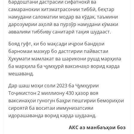
бардоштани дастрасии сифатнокӣ ва
самаранокии хитзматрасонии тиббӣ, беҳтар
намудани саломатии модар ва кӯдак, таъмини
дарозумрии аҳолӣ ва пурзўр намудани кӯмаки
аввалияи тиббиву санитарӣ таҳия шудааст.
Бояд гуфт, ки бо мақсади иҷрои бандҳои
барномаи мазкур бо дастгирии пайвастаи
Ҳукумати мамлакат ва шарикони рушд марҳила
ба марҳила ба ҷумҳурӣ ваксинаҳо ворид карда
мешаванд.
Дар шаш моҳи соли 2023 ба Ҷумҳурии
Тоҷикистон 2 миллиону 430 ҳазор воя
ваксинаҳои гуногун баҳри пешгирии бемориҳои
сироятӣ ба воситаи иммунизатсияи
идорашаванда ворид карда шудаанд.
АКС аз манбаъҳои боз