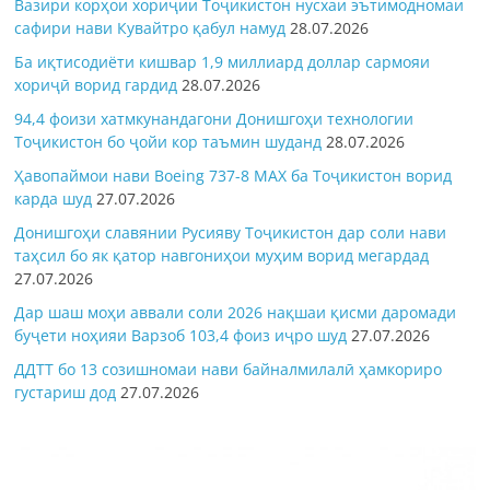
Вазири корҳои хориҷии Тоҷикистон нусхаи эътимодномаи
сафири нави Кувайтро қабул намуд
28.07.2026
Ба иқтисодиёти кишвар 1,9 миллиард доллар сармояи
хориҷӣ ворид гардид
28.07.2026
94,4 фоизи хатмкунандагони Донишгоҳи технологии
Тоҷикистон бо ҷойи кор таъмин шуданд
28.07.2026
Ҳавопаймои нави Boeing 737-8 MAX ба Тоҷикистон ворид
карда шуд
27.07.2026
Донишгоҳи славянии Русияву Тоҷикистон дар соли нави
таҳсил бо як қатор навгониҳои муҳим ворид мегардад
27.07.2026
Дар шаш моҳи аввали соли 2026 нақшаи қисми даромади
буҷети ноҳияи Варзоб 103,4 фоиз иҷро шуд
27.07.2026
ДДТТ бо 13 созишномаи нави байналмилалӣ ҳамкориро
густариш дод
27.07.2026