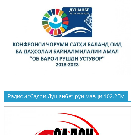
Радиои “Садои Душанбе” рӯи мавҷи 102.2FM