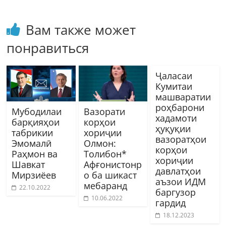
Вам также может
понравиться
Ҷаласаи
Кумитаи
машваратии
роҳбарони
Мубодилаи
Вазорати
хадамоти
барқияҳои
корҳои
ҳуқуқии
табрикии
хориҷии
вазоратҳои
Эмомалӣ
Олмон:
корҳои
Раҳмон ва
Толибон*
хориҷии
Шавкат
Афғонистонр
давлатҳои
Мирзиёев
о ба шикаст
аъзои ИДМ
мебаранд
22.10.2022
баргузор
10.06.2022
гардид
18.12.2023