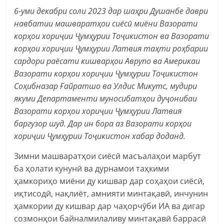
6-уми декабри соли 2023 дар шаҳри Душанбе даври
навбатии машваратҳои сиёсӣ миёни Вазорати
корҳои хориҷии Ҷумҳурии Тоҷикистон ва Вазорати
корҳои хориҷии Ҷумҳурии Латвия таҳти роҳбарии
сардори раёсати кишварҳои Аврупо ва Америкаи
Вазорати корҳои хориҷии Ҷумҳурии Тоҷикистон
Соҳибназар Ғайратшо ва Улдис Микутс, мудири
якуми Департаменти муносибатҳои дуҷонибаи
Вазорати корҳои хориҷии Ҷумҳурии Латвия
баргузор шуд. Дар ин бора аз Вазорати корҳои
хориҷии Ҷумҳурии Тоҷикистон хабар доданд.
Зимни машваратҳои сиёсӣ масъалаҳои марбут
ба ҳолати кунунӣ ва дурнамои таҳкими
ҳамкориҳо миёни ду кишвар дар соҳаҳои сиёсӣ,
иқтисодӣ, нақлиёт, амнияти минтақавӣ, инчунин
ҳамкории ду кишвар дар чаҳорчӯби ИА ва дигар
созмонҳои байналмилаливу минтақавӣ баррасӣ