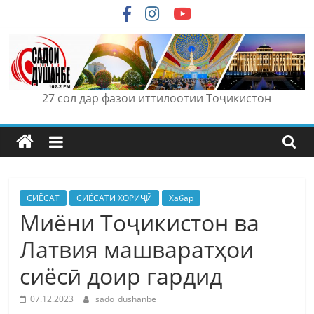
Skip
to
content
27 сол дар фазои иттилоотии Тоҷикистон
СИЁСАТ
СИЁСАТИ ХОРИҶӢ
Хабар
Миёни Тоҷикистон ва
Латвия машваратҳои
сиёсӣ доир гардид
07.12.2023
sado_dushanbe