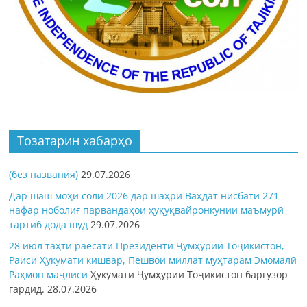
Тозатарин хабарҳо
(без названия)
29.07.2026
Дар шаш моҳи соли 2026 дар шаҳри Ваҳдат нисбати 271
нафар ноболиғ парвандаҳои ҳуқуқвайронкунии маъмурӣ
тартиб дода шуд
29.07.2026
28 июл таҳти раёсати Президенти Ҷумҳурии Тоҷикистон,
Раиси Ҳукумати кишвар, Пешвои миллат муҳтарам Эмомалӣ
Раҳмон
маҷлиси
Ҳукумати Ҷумҳурии Тоҷикистон баргузор
гардид.
28.07.2026