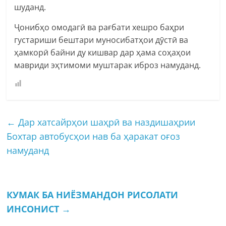
шуданд.
Ҷонибҳо омодагӣ ва рағбати хешро баҳри
густариши бештари муносибатҳои дӯстӣ ва
ҳамкорӣ байни ду кишвар дар ҳама соҳаҳои
мавриди эҳтимоми муштарак иброз намуданд.
←
Дар хатсайрҳои шаҳрӣ ва наздишаҳрии
Бохтар автобусҳои нав ба ҳаракат оғоз
намуданд
КУМАК БА НИЁЗМАНДОН РИСОЛАТИ
ИНСОНИСТ
→