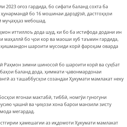
 2023 оғоз гардида, бо сифати баланд сохта ба
а ҳунармандӣ бо 16 мошинаи дарздӯзӣ, дастгоҳҳои
ӣ муҷаҳҳаз мебошад.
мон иттиллоъ дода шуд, ки бо ба истифода додани ин
и маҳаллӣ бо ҷои кор ва маоши хуб таъмин гардида,
хоҳишмандон шароити мусоиди корӣ фароҳам оварда
ӣ Раҳмон зимни шиносоӣ бо шароити корӣ ва суҳбат
 баҳои баланд дода, ҳиммати ҷавонмардонаи
ангӣ аз ташаббусҳои созандаи Ҳукумати мамлакат неку
босҳои ягонаи мактабӣ, тиббӣ, номгӯи гуногуни
русию ҷашнӣ ва ҷиҳози хона барои манзили зисту
мода мегардад.
астгирии ҳамешагии аз иқдомоти Ҳукумати мамлакат