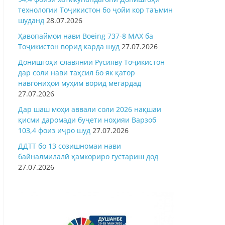
технологии Тоҷикистон бо ҷойи кор таъмин
шуданд
28.07.2026
Ҳавопаймои нави Boeing 737-8 MAX ба
Тоҷикистон ворид карда шуд
27.07.2026
Донишгоҳи славянии Русияву Тоҷикистон
дар соли нави таҳсил бо як қатор
навгониҳои муҳим ворид мегардад
27.07.2026
Дар шаш моҳи аввали соли 2026 нақшаи
қисми даромади буҷети ноҳияи Варзоб
103,4 фоиз иҷро шуд
27.07.2026
ДДТТ бо 13 созишномаи нави
байналмилалӣ ҳамкориро густариш дод
27.07.2026