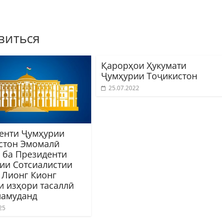
виться
Қарорҳои Ҳукумати
Ҷумҳурии Тоҷикистон
25.07.2022
енти Ҷумҳурии
стон Эмомалӣ
 ба Президенти
ии Сотсиалистии
 Лионг Кионг
и изҳори тасаллӣ
намуданд
25