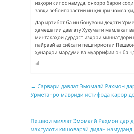
изҳори сипос намуда, онҳоро барои соҳ
завқи зебоипарастии ин қишри ҷомеа ҳи
Дар иртибот ба ин бонувони деҳоти Урме
ҳамешагии давлату Ҳукумати мамлакат в
минтақаҳои дурдаст изҳори миннатдорӣ к
пайравӣ аз сиёсати пешгирифтаи Пешвои
ҳунарҳои мардумӣ ва муаррифии он ба ҷ
←
Сарвари давлат Эмомалӣ Раҳмон дар
Урметанро мавриди истифода қарор д
Пешвои миллат Эмомалӣ Раҳмон дар д
маҳсулоти кишоварзӣ дидан намуданд