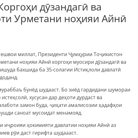
Коргоҳи дӯзандагӣ ва
оти Урметани ноҳияи Айнӣ
 Пешвои миллат, Президенти Ҷумҳурии Тоҷикистон
метани ноҳияи Айнӣ коргоҳи муосири дӯзандагӣ ва
зишуда бахшида ба 35-солагии Истиқлоли давлатӣ
доданд.
мураббаъ бунёд шудааст. Бо зиёд гардидани шумораи
истеҳсолӣ, хусусан дар деҳоти дурдаст ва
алаботи замон буда, ҷиҳати амалисозии ҳадафҳои
рушди саноат мусоидат менамояд.
и иҷроияи ҳокимияти давлатии ноҳияи Айнӣ аз
ев рӯи даст гирифта шудаааст.