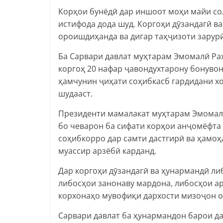
Корҳои бунёдӣ дар иншоот моҳи майи соли
истифода дода шуд. Коргоҳи дӯзандагӣ в
ороишдиҳанда ва дигар таҳҷизоти зарур
Ба Сарвари давлат муҳтарам Эмомалӣ Раҳ
коргоҳ 20 нафар ҷавондухтарону бонувон
ҳамчунин ҷиҳати соҳибкасб гардидани 
шудааст.
Президенти мамалакат муҳтарам Эмомал
бо чеварон ба сифати корҳои анҷомёфта
соҳибкорро дар самти дастгирӣ ва ҳамоҳ
муассир арзёбӣ карданд.
Дар коргоҳи дӯзандагӣ ва ҳунармандӣ ли
либосҳои занонаву мардона, либосҳои а
корхонаҳо мувофиқи дархости мизоҷон о
Сарвари давлат ба ҳунармандон барои д