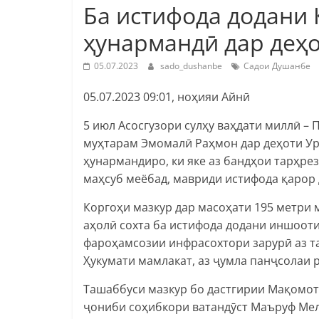
Ба истифода додани 
ҳунармандӣ дар деҳ
05.07.2023
sado_dushanbe
Садои Душанбе
05.07.2023 09:01, ноҳияи Айнӣ
5 июл Асосгузори сулҳу ваҳдати миллӣ –
муҳтарам Эмомалӣ Раҳмон дар деҳоти Ур
ҳунармандиро, ки яке аз бандҳои тарҳре
маҳсуб меёбад, мавриди истифода қарор 
Коргоҳи мазкур дар масоҳати 195 метри 
аҳолӣ сохта ба истифода додани иншооти 
фароҳамсозии инфрасохтори зарурӣ аз т
Ҳукумати мамлакат, аз ҷумла панҷсолаи 
Ташаббуси мазкур бо дастгирии Мақомот
ҷониби соҳибкори ватандӯст Маъруф Мели