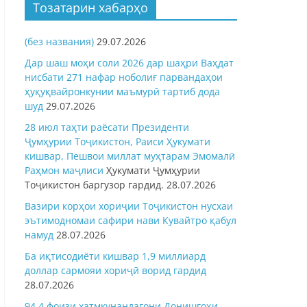
Тозатарин хабарҳо
(без названия)
29.07.2026
Дар шаш моҳи соли 2026 дар шаҳри Ваҳдат
нисбати 271 нафар ноболиғ парвандаҳои
ҳуқуқвайронкунии маъмурӣ тартиб дода
шуд
29.07.2026
28 июл таҳти раёсати Президенти
Ҷумҳурии Тоҷикистон, Раиси Ҳукумати
кишвар, Пешвои миллат муҳтарам Эмомалӣ
Раҳмон
маҷлиси
Ҳукумати Ҷумҳурии
Тоҷикистон баргузор гардид.
28.07.2026
Вазири корҳои хориҷии Тоҷикистон нусхаи
эътимодномаи сафири нави Кувайтро қабул
намуд
28.07.2026
Ба иқтисодиёти кишвар 1,9 миллиард
доллар сармояи хориҷӣ ворид гардид
28.07.2026
94,4 фоизи хатмкунандагони Донишгоҳи