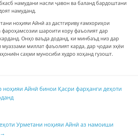
ибкасб намудани насли ҷавон ва баланд бардоштани
доят намуданд.
тани ноҳияи Айнӣ аз дастгириву ғамхориҳои
а фароҳамсозии шароити кору фаъолият дар
арданд. Онҳо ваъда доданд, ки минбаъд низ дар
 муаззами миллат фаъолият карда, дар ҷодаи эҳёи
аҳониён саҳми муносиби худро хоҳанд гузошт.
 ноҳияи Айнӣ бинои Қасри фарҳанги деҳоти
оданд
еҳоти Урметани ноҳияи Айнӣ аз намоиши
→