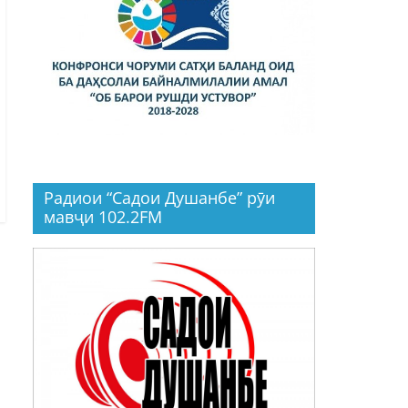
Радиои “Садои Душанбе” рӯи
мавҷи 102.2FM