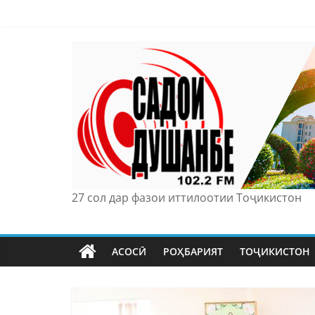
Skip
to
content
27 сол дар фазои иттилоотии Тоҷикистон
АСОСӢ
РОҲБАРИЯТ
ТОҶИКИСТОН