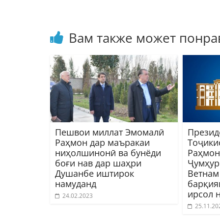
Вам также может понра
Пешвои миллат Эмомалӣ
Презид
Раҳмон дар маъракаи
Тоҷики
ниҳолшинонӣ ва бунёди
Раҳмон
боғи нав дар шаҳри
Ҷумҳур
Душанбе иштирок
Ветнам
намуданд
барқия
ирсол 
24.02.2023
25.11.20