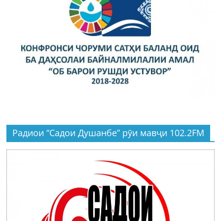
Радиои “Садои Душанбе” рӯи мавҷи 102.2FM