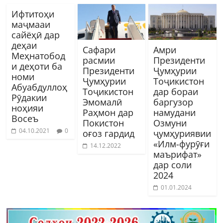
Ифтитоҳи
маҷмааи
сайëҳӣ дар
деҳаи
Сафари
Амри
Меҳнатобод
расмии
Президенти
и деҳоти ба
Президенти
Ҷумҳурии
номи
Ҷумҳурии
Тоҷикистон
Абуабдуллоҳ
Тоҷикистон
дар бораи
Рӯдакии
Эмомалӣ
баргузор
ноҳияи
Раҳмон дар
намудани
Восеъ
Покистон
Озмуни
04.10.2021
0
оғоз гардид
ҷумҳуриявии
«Илм-фурӯғи
14.12.2022
маърифат»
дар соли
2024
01.01.2024