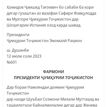
Ҳомидов Ҷамшед Тағоевич бо сабаби ба кори
дигар гузаштан аз вазифаи Сафири Фавқулодда
ва Мухтори Ҷумҳурии Тоҷикистон дар
Шоҳигарии Испания озод карда шавад.
Президенти
Ҷумҳурии Тоҷикистон Эмомалӣ Раҳмон
ш. Душанбе
12 июли соли 2023
№601
ФАРМОНИ
ПРЕЗИДЕНТИ ҶУМҲУРИИ ТОҶИКИСТОН
Дар бораи Намояндаи доимии Ҷумҳурии
Тоҷикистон
дар назди Шуъбаи Созмони Милали Муттаҳид ва
ташкилотҳои байналмилалии дигар дар Женева