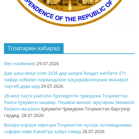
Тозатарин хабарҳо
(без названия)
29.07.2026
Дар шаш моҳи соли 2026 дар шаҳри Ваҳдат нисбати 271
нафар ноболиғ парвандаҳои ҳуқуқвайронкунии маъмурӣ
тартиб дода шуд
29.07.2026
28 июл таҳти раёсати Президенти Ҷумҳурии Тоҷикистон,
Раиси Ҳукумати кишвар, Пешвои миллат муҳтарам Эмомалӣ
Раҳмон
маҷлиси
Ҳукумати Ҷумҳурии Тоҷикистон баргузор
гардид.
28.07.2026
Вазири корҳои хориҷии Тоҷикистон нусхаи эътимодномаи
сафири нави Кувайтро қабул намуд
28.07.2026