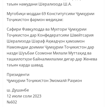
таъин намудани Шерализода Ш.А.
Мутобиқи моддаи 69 Конститутсияи Ҷумҳурии
Тоҷикистон фармон медиҳам:
Сафири Фавқулодда ва Мухтори Ҷумҳурии
Тоҷикистон дар Конфедератсияи Швейтсария
Шерализода Шараф Аҳмадҷон ҳамзамон
Намояндаи доимии Ҷумҳурии Тоҷикистон дар
назди Шуъбаи Созмони Милали Муттаҳид ва
ташкилотҳои байналмилалии дигар дар Женева
таъин карда шавад.
Президенти
Ҷумҳурии Тоҷикистон Эмомалӣ Раҳмон
ш. Душанбе
12 июли соли 2023
№602