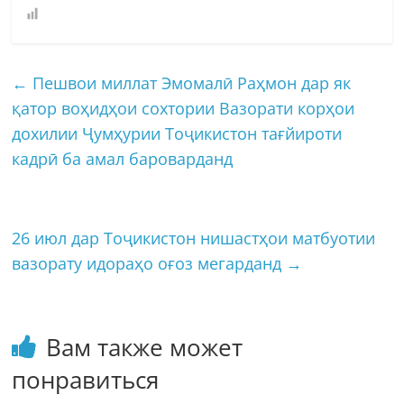
←
Пешвои миллат Эмомалӣ Раҳмон дар як
қатор воҳидҳои сохтории Вазорати корҳои
дохилии Ҷумҳурии Тоҷикистон тағйироти
кадрӣ ба амал бароварданд
26 июл дар Тоҷикистон нишастҳои матбуотии
вазорату идораҳо оғоз мегарданд
→
Вам также может
понравиться