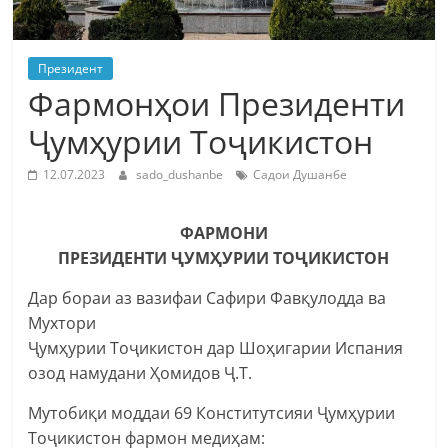
Президент
Фармонҳои Президенти
Ҷумҳурии Тоҷикистон
12.07.2023
sado_dushanbe
Садои Душанбе
ФАРМОНИ
ПРЕЗИДЕНТИ ҶУМҲУРИИ ТОҶИКИСТОН
Дар бораи аз вазифаи Сафири Фавқулодда ва
Мухтори
Ҷумҳурии Тоҷикистон дар Шоҳигарии Испания
озод намудани Ҳомидов Ҷ.Т.
Мутобиқи моддаи 69 Конститутсияи Ҷумҳурии
Тоҷикистон фармон медиҳам: