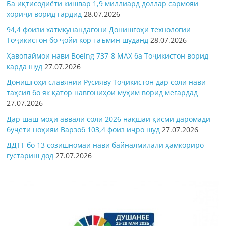
Ба иқтисодиёти кишвар 1,9 миллиард доллар сармояи
хориҷӣ ворид гардид
28.07.2026
94,4 фоизи хатмкунандагони Донишгоҳи технологии
Тоҷикистон бо ҷойи кор таъмин шуданд
28.07.2026
Ҳавопаймои нави Boeing 737-8 MAX ба Тоҷикистон ворид
карда шуд
27.07.2026
Донишгоҳи славянии Русияву Тоҷикистон дар соли нави
таҳсил бо як қатор навгониҳои муҳим ворид мегардад
27.07.2026
Дар шаш моҳи аввали соли 2026 нақшаи қисми даромади
буҷети ноҳияи Варзоб 103,4 фоиз иҷро шуд
27.07.2026
ДДТТ бо 13 созишномаи нави байналмилалӣ ҳамкориро
густариш дод
27.07.2026