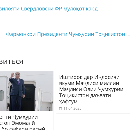
вилояти Свердловски ФР мулоқот кард
Фармонҳои Президенти Ҷумҳурии Тоҷикистон
виться
Иштирок дар Иҷлосияи
якуми Маҷлиси миллии
Маҷлиси Олии Ҷумҳурии
Тоҷикистон даъвати
ҳафтум
11.04.2025
енти Ҷумҳурии
стон Эмомалӣ
 бо сафари расмӣ