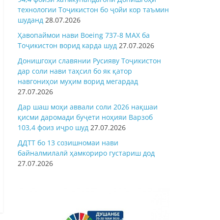
технологии Тоҷикистон бо ҷойи кор таъмин
шуданд
28.07.2026
Ҳавопаймои нави Boeing 737-8 MAX ба
Тоҷикистон ворид карда шуд
27.07.2026
Донишгоҳи славянии Русияву Тоҷикистон
дар соли нави таҳсил бо як қатор
навгониҳои муҳим ворид мегардад
27.07.2026
Дар шаш моҳи аввали соли 2026 нақшаи
қисми даромади буҷети ноҳияи Варзоб
103,4 фоиз иҷро шуд
27.07.2026
ДДТТ бо 13 созишномаи нави
байналмилалӣ ҳамкориро густариш дод
27.07.2026