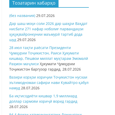
Тозатарин хабарҳо
(без названия)
29.07.2026
Дар шаш моҳи соли 2026 дар шаҳри Ваҳдат
нисбати 271 нафар ноболиғ парвандаҳои
ҳуқуқвайронкунии маъмурӣ тартиб дода
шуд
29.07.2026
28 июл таҳти раёсати Президенти
Ҷумҳурии Тоҷикистон, Раиси Ҳукумати
кишвар, Пешвои миллат муҳтарам Эмомалӣ
Раҳмон
маҷлиси
Ҳукумати Ҷумҳурии
Тоҷикистон баргузор гардид.
28.07.2026
Вазири корҳои хориҷии Тоҷикистон нусхаи
эътимодномаи сафири нави Кувайтро қабул
намуд
28.07.2026
Ба иқтисодиёти кишвар 1,9 миллиард
доллар сармояи хориҷӣ ворид гардид
28.07.2026
94,4 фоизи хатмкунандагони Донишгоҳи