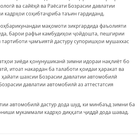
ологӣ ва сайёҳӣ ва Раёсати Бозрасии давлатии
и кадрҳои соҳибтаҷриба таъин гардиданд.
 роҳбарикунандаи мақомоти зикргардида фаъолияти
уда, барои рафъи камбудиҳои ҷойдошта, пешгирии
 тартиботи ҷамъиятӣ дастуру супоришҳои мушаххас
атҳои зиёди қонунушиканӣ зимни идораи нақлиёт бо
тӣ, итоат накардан ба талаботи қоидаи ҳаракат ва
и ҳайати шахсии Бозрасии давлатии автомобилӣ
Бозрасии давлатии автомобилӣ аз аттестатсия
тии автомобилӣ дастур дода шуд, ки минбаъд зимни ба
дониши мукаммали кадрҳо диққати ҷиддӣ дода шавад.