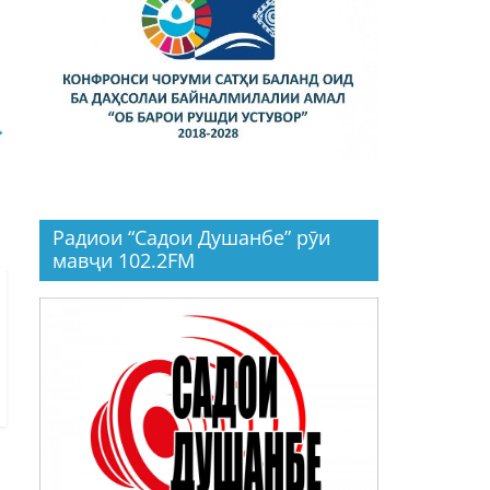
→
Радиои “Садои Душанбе” рӯи
мавҷи 102.2FM