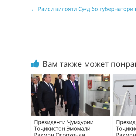
←
Раиси вилояти Суғд бо губернатори 
Вам также может понра
Президенти Ҷумҳурии
Презид
Тоҷикистон Эмомалӣ
Тоҷики
Раҳмон Осорхонаи
Раҳмон