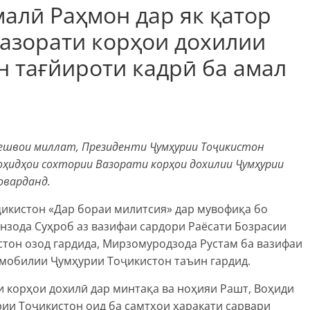
алӣ Раҳмон дар як қатор
Вазорати корҳои дохилии
 тағйироти кадрӣ ба амал
 Пешвои миллат, Президенти Ҷумҳурии Тоҷикистон
оҳидҳои сохтории Вазорати корҳои дохилии Ҷумҳурии
оварданд.
икистон «Дар бораи милитсия» дар мувофиқа бо
нзода Суҳроб аз вазифаи сардори Раёсати Бозрасии
тон озод гардида, Мирзомуродзода Рустам ба вазифаи
омобилии Ҷумҳурии Тоҷикистон таъин гардид.
 корҳои дохилӣ дар минтақа ва ноҳияи Рашт, Воҳиди
ии Тоҷикистон оид ба самтҳои ҳаракати сарвари