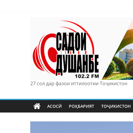
Skip
to
content
27 сол дар фазои иттилоотии Тоҷикистон
АСОСӢ
РОҲБАРИЯТ
ТОҶИКИСТОН