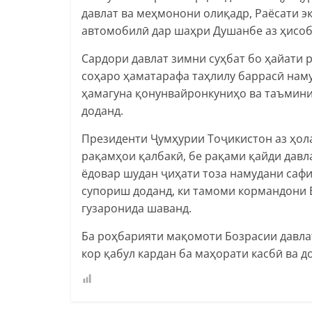
давлат ва меҳмонони олиқадр, Раёсати эк
автомобилӣ дар шаҳри Душанбе аз ҳисоб
Сардори давлат зимни суҳбат бо ҳайати
соҳаро ҳаматарафа таҳлилу баррасӣ нам
ҳамагуна қонунвайронкуниҳо ва таъмини
доданд.
Президенти Ҷумҳурии Тоҷикистон аз ҳол
рақамҳои қалбакӣ, бе рақами қайди давла
ёдовар шудан ҷиҳати тоза намудани саф
супориш доданд, ки тамоми кормандони 
гузаронида шаванд.
Ба роҳбарияти мақомоти Бозрасии давла
кор қабул кардан ба маҳорати касбӣ ва 