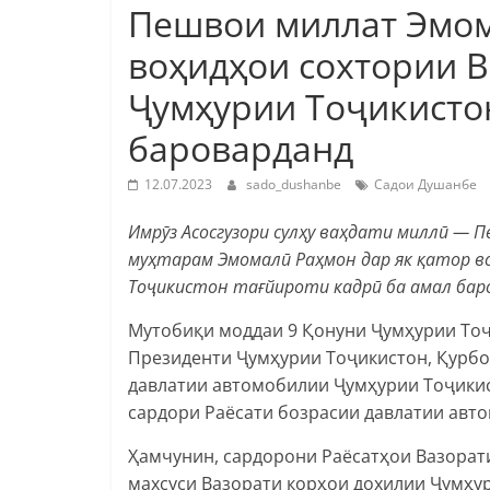
Пешвои миллат Эмом
воҳидҳои сохтории 
Ҷумҳурии Тоҷикистон
бароварданд
12.07.2023
sado_dushanbe
Садои Душанбе
Имрӯз Асосгузори сулҳу ваҳдати миллӣ —
муҳтарам Эмомалӣ Раҳмон дар як қатор в
Тоҷикистон тағйироти кадрӣ ба амал бар
Мутобиқи моддаи 9 Қонуни Ҷумҳурии Тоҷ
Президенти Ҷумҳурии Тоҷикистон, Қурбо
давлатии автомобилии Ҷумҳурии Тоҷикис
сардори Раёсати бозрасии давлатии авт
Ҳамчунин, сардорони Раёсатҳои Вазорати
махсуси Вазорати корҳои дохилии Ҷумҳур