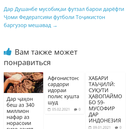
Дар Душанбе мусобиқаи футзал барои дарёфти
Ҷоми Федератсияи футболи Тоҷикистон
баргузор мешавад
→
Вам также может
понравиться
Афғонистон:
ХАБАРИ
сардори
ТАЪҶИЛӢ:
идораи
СУҚУТИ
полис кушта
ҲАВОПАЙМО
Дар ҷаҳон
шуд
БО 59-
беш аз 340
МУСОФИР
05.02.2021
0
миллион
ДАР
нафар аз
ИНДОНЕЗИЯ
норасоии
09.01.2021
0
ғизо азият