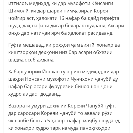
иттилоъ медиҳад, ки дар музофоти Кёнсанги
Шимолӣ, ки дар шарқи нимҷазираи Корея
ҷойгир аст, ҳалокати 16 нафар ба қайд гирифта
шуда, даҳ нафари дигар бедарак шудаанд. Аксари
онҳо дар натиҷаи ярч ба ҳалокат расидаанд.
Гуфта мешавад, ки роҳҳои ҷамъиятӣ, хонаҳо ва
киштзорҳои деҳқонӣ низ бар асари обхезии
шадид осеб диданд.
Хабаргузории Йонхап гузориш медиҳад, ки дар
шаҳри Нонсани музофоти Чунчхони ҷанубӣ ду
нафар бар асари фурӯрезии биноашон ҷони
худро аз даст додаанд.
Вазорати умури дохилии Кореяи Ҷанубӣ гуфт,
дар саросари Кореяи Ҷанубӣ то аввали рӯзи
якшанбе беш аз 5 ҳазор нафар маҷбур шуданд,
ки хонаҳои худро тарк намуда паноҳгоҳҳои