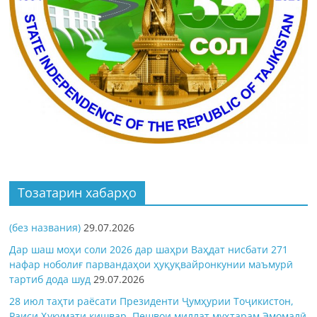
Тозатарин хабарҳо
(без названия)
29.07.2026
Дар шаш моҳи соли 2026 дар шаҳри Ваҳдат нисбати 271
нафар ноболиғ парвандаҳои ҳуқуқвайронкунии маъмурӣ
тартиб дода шуд
29.07.2026
28 июл таҳти раёсати Президенти Ҷумҳурии Тоҷикистон,
Раиси Ҳукумати кишвар, Пешвои миллат муҳтарам Эмомалӣ