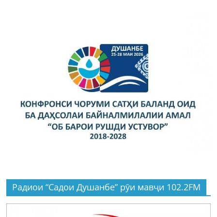
Радиои “Садои Душанбе” рӯи мавҷи 102.2FM