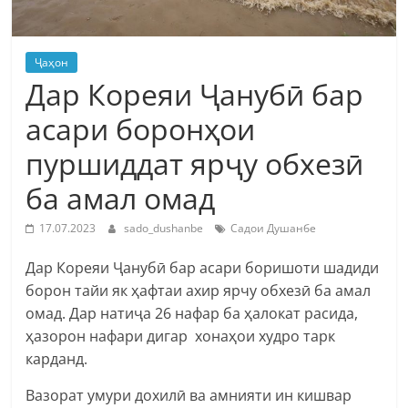
Ҷаҳон
Дар Кореяи Ҷанубӣ бар
асари боронҳои
пуршиддат ярҷу обхезӣ
ба амал омад
17.07.2023
sado_dushanbe
Садои Душанбе
Дар Кореяи Ҷанубӣ бар асари боришоти шадиди
борон тайи як ҳафтаи ахир ярчу обхезӣ ба амал
омад. Дар натиҷа 26 нафар ба ҳалокат расида,
ҳазорон нафари дигар хонаҳои худро тарк
карданд.
Вазорат умури дохилӣ ва амнияти ин кишвар