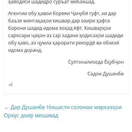
ҳаводиси шадидро суръат мебахшад.
Агентии обу ҳавои Кореяи Ҷанубӣ гуфт, ки дар
баъзе минтақаҳои кишвар дар охири ҳафта
борони шадид идома хоҳад ёфт. Кишварҳои
саросари ҷаҳон аз сар задани ҳодисаҳои шадиди
обу ҳаво, аз ҷумла ҳарорати рекордӣ ва обхезӣ
идома доранд.
Султонализода Ёқубҷон
Садои Душанбе
←
Дар Душанбе Нишасти солонаи марказҳои
Орхус доир мешавад