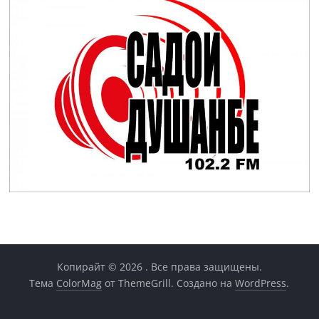
Копирайт © 2026
. Все права защищены.
Тема
ColorMag
от ThemeGrill. Создано на
WordPress
.