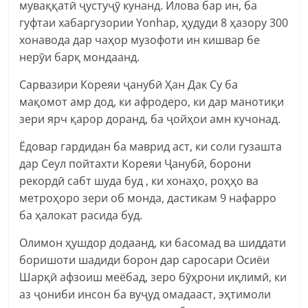
муваққатӣ ҷустуҷӯ кунанд. Илова бар ин, ба
гуфтаи хабаргузории Yonhap, ҳудуди 8 ҳазору 300
хонавода дар чаҳор музофоти ин кишвар бе
нерӯи барқ мондаанд.
Сарвазири Кореяи ҷанубӣ Ҳан Дак Су ба
мақомот амр дод, ки афродеро, ки дар манотиқи
зери ярч қарор доранд, ба ҷойҳои амн кучонад.
Ёдовар гардидан ба маврид аст, ки соли гузашта
дар Сеул пойтахти Кореяи Ҷанубӣ, борони
рекордӣ сабт шуда буд , ки хонаҳо, роҳҳо ва
метроҳоро зери об монда, дастикам 9 нафарро
ба ҳалокат расида буд.
Олимон ҳушдор додаанд, ки басомад ва шиддати
боришоти шадиди борон дар саросари Осиёи
Шарқӣ афзоиш меёбад, зеро бӯҳрони иқлимӣ, ки
аз ҷониби инсон ба вуҷуд омадааст, эҳтимоли