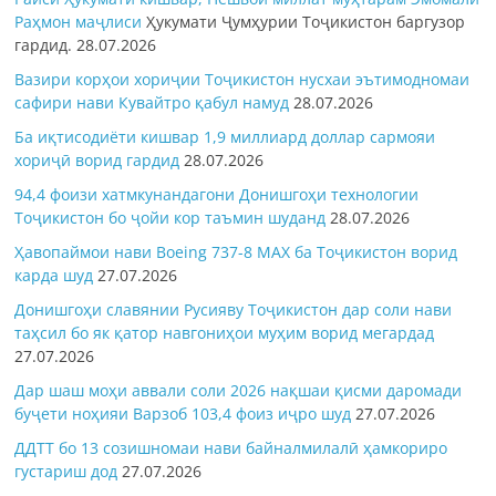
Раҳмон
маҷлиси
Ҳукумати Ҷумҳурии Тоҷикистон баргузор
гардид.
28.07.2026
Вазири корҳои хориҷии Тоҷикистон нусхаи эътимодномаи
сафири нави Кувайтро қабул намуд
28.07.2026
Ба иқтисодиёти кишвар 1,9 миллиард доллар сармояи
хориҷӣ ворид гардид
28.07.2026
94,4 фоизи хатмкунандагони Донишгоҳи технологии
Тоҷикистон бо ҷойи кор таъмин шуданд
28.07.2026
Ҳавопаймои нави Boeing 737-8 MAX ба Тоҷикистон ворид
карда шуд
27.07.2026
Донишгоҳи славянии Русияву Тоҷикистон дар соли нави
таҳсил бо як қатор навгониҳои муҳим ворид мегардад
27.07.2026
Дар шаш моҳи аввали соли 2026 нақшаи қисми даромади
буҷети ноҳияи Варзоб 103,4 фоиз иҷро шуд
27.07.2026
ДДТТ бо 13 созишномаи нави байналмилалӣ ҳамкориро
густариш дод
27.07.2026