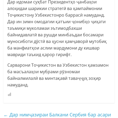
Дар идомаи суҳбат Президентҳо ҷанбаҳои
алоҳидаи шарикии стратегӣ ва ҳампаймонии
Тоҷикистону Узбекистонро баррасӣ намуданд.
Дар ин зимн омодагии қатъии ҷонибҳо ҷиҳати
таъмиқи муколамаи эътимодбахши
байнидавлатӣ ва рушди минбаъдаи босамари
муносиботи дӯстӣ ва ҳусни ҳамҷаворӣ мутобиқ
ба манфиатҳои аслии мардумони ду кишвар
мавриди таъкид қарор гирифт.
Сарварони Тоҷикистон ва Узбекистон ҳамзамон
ба масъалаҳои мубрами рӯзномаи
байналмилалӣ ва минтақавӣ таваҷҷуҳ зоҳир
намуданд.
←
Дар нимҷазираи Балкани Сербия бар асари