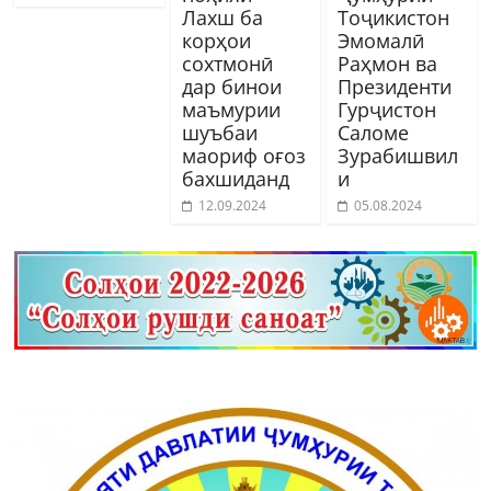
Лахш ба
Тоҷикистон
корҳои
Эмомалӣ
сохтмонӣ
Раҳмон ва
дар бинои
Президенти
маъмурии
Гурҷистон
шуъбаи
Саломе
маориф оғоз
Зурабишвил
бахшиданд
и
12.09.2024
05.08.2024