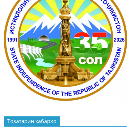
Тозатарин хабарҳо