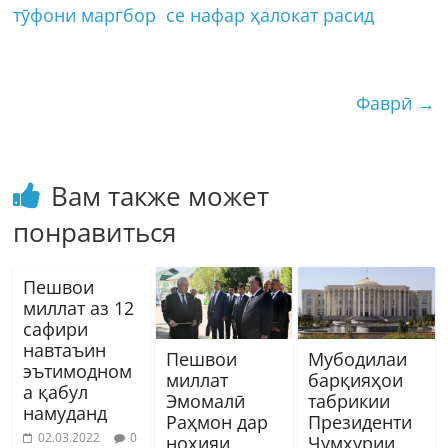
тӯфони маргбор се нафар ҳалокат расид
Фаврӣ
→
Вам также может
понравиться
Пешвои
миллат аз 12
сафири
навтаъин
Пешвои
Мубодилаи
эътимодном
миллат
барқияҳои
а қабул
Эмомалӣ
табрикии
намуданд
Раҳмон дар
Президенти
02.03.2022
0
ноҳияи
Ҷумҳурии