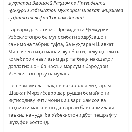
муҳтарам Эмомалӣ Раҳмон бо Президенти
Ҷумҳурии Узбекистон муҳтарам Шавкат Мирзиёев
суҳбати телефонӣ анҷом доданд.
Сарвари давлати мо Президенти Ҷумҳурии
Узбекистонро ба муносибати зодрӯзашон
самимона табрик гуфта, ба муҳтарам Шавкат
Мирзиёев сиҳатмандӣ, хушбахтӣ, некӯаҳволӣ ва
комёбиҳои нави азим дар татбиқи нақшаҳои
давлатиашон ба нафъи мардуми бародари
Узбекистон орзӯ намуданд.
Пешвои миллат нақши назарраси муҳтарам
Шавкат Мирзиёевро дар рушди бемайлони
иқтисодиву иҷтимоии кишвари ҳамсоя ва
тақвияти мавқеи он дар арсаи байналмилалӣ
таъкид намуда, ба Узбекистони дӯст пешрафту
шукуфоӣ хостанд.