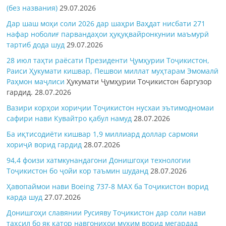
(без названия)
29.07.2026
Дар шаш моҳи соли 2026 дар шаҳри Ваҳдат нисбати 271
нафар ноболиғ парвандаҳои ҳуқуқвайронкунии маъмурӣ
тартиб дода шуд
29.07.2026
28 июл таҳти раёсати Президенти Ҷумҳурии Тоҷикистон,
Раиси Ҳукумати кишвар, Пешвои миллат муҳтарам Эмомалӣ
Раҳмон
маҷлиси
Ҳукумати Ҷумҳурии Тоҷикистон баргузор
гардид.
28.07.2026
Вазири корҳои хориҷии Тоҷикистон нусхаи эътимодномаи
сафири нави Кувайтро қабул намуд
28.07.2026
Ба иқтисодиёти кишвар 1,9 миллиард доллар сармояи
хориҷӣ ворид гардид
28.07.2026
94,4 фоизи хатмкунандагони Донишгоҳи технологии
Тоҷикистон бо ҷойи кор таъмин шуданд
28.07.2026
Ҳавопаймои нави Boeing 737-8 MAX ба Тоҷикистон ворид
карда шуд
27.07.2026
Донишгоҳи славянии Русияву Тоҷикистон дар соли нави
таҳсил бо як қатор навгониҳои муҳим ворид мегардад