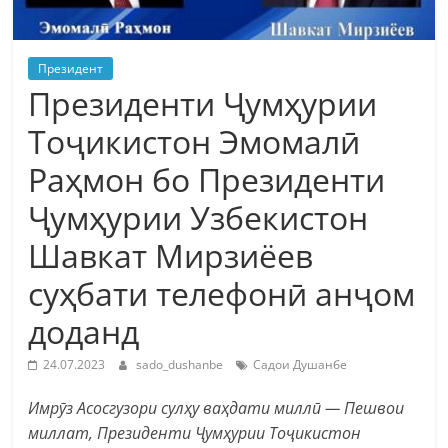
Президент
Президенти Ҷумҳурии
Тоҷикистон Эмомалӣ
Раҳмон бо Президенти
Ҷумҳурии Узбекистон
Шавкат Мирзиёев
суҳбати телефонӣ анҷом
доданд
24.07.2023
sado_dushanbe
Садои Душанбе
Имрӯз Асосгузори сулҳу ваҳдати миллӣ — Пешвои
миллат, Президенти Ҷумҳурии Тоҷикистон