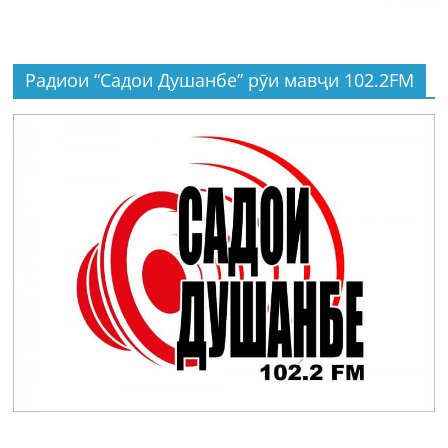
Радиои “Садои Душанбе” рӯи мавҷи 102.2FM