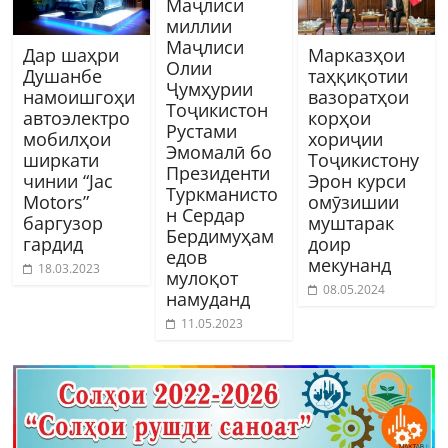
Маҷлиси
миллии
Маҷлиси
Дар шаҳри
Марказҳои
Олии
Душанбе
таҳқиқотии
Ҷумҳурии
намоишгоҳи
вазоратҳои
Тоҷикистон
автоэлектро
корҳои
Рустами
мобилҳои
хориҷии
Эмомалӣ бо
ширкати
Тоҷикистону
Президенти
чинии “Jac
Эрон курси
Туркманисто
Motors”
омӯзишии
н Сердар
баргузор
муштарак
Бердимуҳам
гардид
доир
едов
мекунанд
18.03.2023
мулоқот
08.05.2024
намуданд
11.05.2023