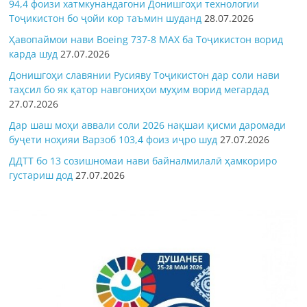
94,4 фоизи хатмкунандагони Донишгоҳи технологии
Тоҷикистон бо ҷойи кор таъмин шуданд
28.07.2026
Ҳавопаймои нави Boeing 737-8 MAX ба Тоҷикистон ворид
карда шуд
27.07.2026
Донишгоҳи славянии Русияву Тоҷикистон дар соли нави
таҳсил бо як қатор навгониҳои муҳим ворид мегардад
27.07.2026
Дар шаш моҳи аввали соли 2026 нақшаи қисми даромади
буҷети ноҳияи Варзоб 103,4 фоиз иҷро шуд
27.07.2026
ДДТТ бо 13 созишномаи нави байналмилалӣ ҳамкориро
густариш дод
27.07.2026