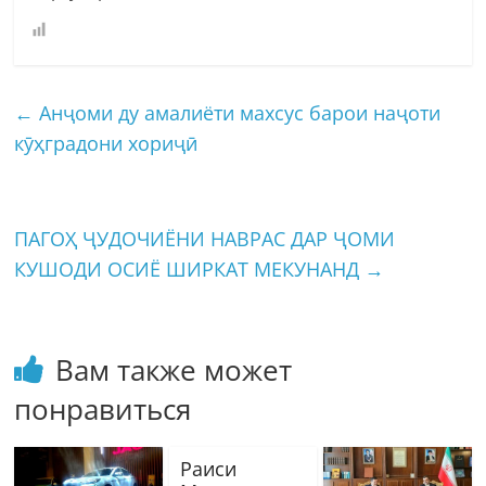
←
Анҷоми ду амалиёти махсус барои наҷоти
кӯҳградони хориҷӣ
ПАГОҲ ҶУДОЧИЁНИ НАВРАС ДАР ҶОМИ
КУШОДИ ОСИЁ ШИРКАТ МЕКУНАНД
→
Вам также может
понравиться
Раиси