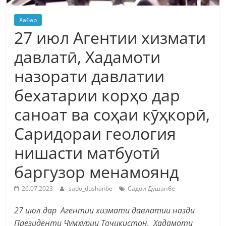
Хабар
27 июл Агентии хизмати
давлатӣ, Хадамоти
назорати давлатии
бехатарии корҳо дар
саноат ва соҳаи кӯҳкорӣ,
Саридораи геология
нишасти матбуотӣ
баргузор менамоянд
26.07.2023
sado_dushanbe
Садои Душанбе
27 июл дар Агентии хизмати давлатии назди
Президенти Ҷумҳурии Тоҷикистон, Хадамоти