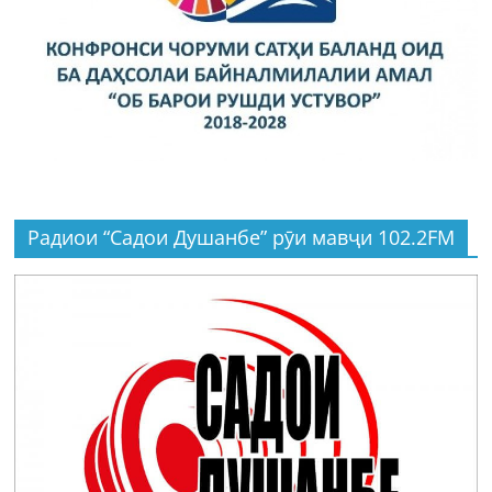
Радиои “Садои Душанбе” рӯи мавҷи 102.2FM