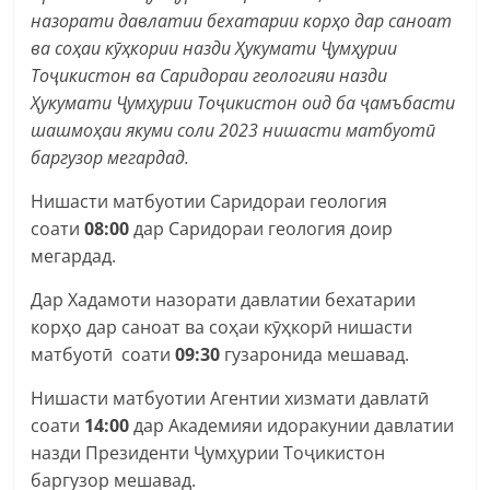
назорати давлатии бехатарии корҳо дар саноат
ва соҳаи кӯҳкории назди Ҳукумати Ҷумҳурии
Тоҷикистон ва Саридораи геологияи назди
Ҳукумати Ҷумҳурии Тоҷикистон оид ба ҷамъбасти
шашмоҳаи якуми соли 2023 нишасти матбуотӣ
баргузор мегардад.
Нишасти матбуотии Саридораи геология
соати
08:00
дар Саридораи геология доир
мегардад.
Дар Хадамоти назорати давлатии бехатарии
корҳо дар саноат ва соҳаи кӯҳкорӣ нишасти
матбуотӣ соати
09:30
гузаронида мешавад.
Нишасти матбуотии Агентии хизмати давлатӣ
соати
14:00
дар Академияи идоракунии давлатии
назди Президенти Ҷумҳурии Тоҷикистон
баргузор мешавад.