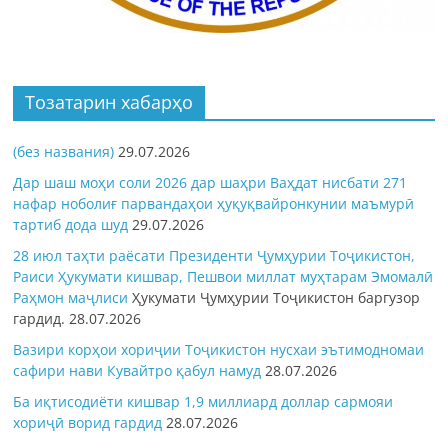
Тозатарин хабарҳо
(без названия)
29.07.2026
Дар шаш моҳи соли 2026 дар шаҳри Ваҳдат нисбати 271
нафар ноболиғ парвандаҳои ҳуқуқвайронкунии маъмурӣ
тартиб дода шуд
29.07.2026
28 июл таҳти раёсати Президенти Ҷумҳурии Тоҷикистон,
Раиси Ҳукумати кишвар, Пешвои миллат муҳтарам Эмомалӣ
Раҳмон
маҷлиси
Ҳукумати Ҷумҳурии Тоҷикистон баргузор
гардид.
28.07.2026
Вазири корҳои хориҷии Тоҷикистон нусхаи эътимодномаи
сафири нави Кувайтро қабул намуд
28.07.2026
Ба иқтисодиёти кишвар 1,9 миллиард доллар сармояи
хориҷӣ ворид гардид
28.07.2026