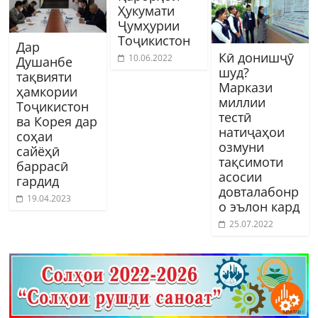
Ҳукумати
Ҷумҳурии
Тоҷикистон
Дар
Кӣ донишҷӯ
10.06.2022
Душанбе
шуд?
тақвияти
Маркази
ҳамкории
миллии
Тоҷикистон
тестӣ
ва Корея дар
натиҷаҳои
соҳаи
озмуни
сайёҳӣ
тақсимоти
баррасӣ
асосии
гардид
довталабонр
19.04.2023
о эълон кард
25.07.2022