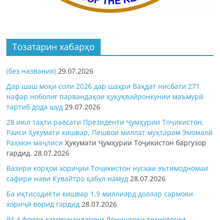
Тозатарин хабарҳо
(без названия)
29.07.2026
Дар шаш моҳи соли 2026 дар шаҳри Ваҳдат нисбати 271
нафар ноболиғ парвандаҳои ҳуқуқвайронкунии маъмурӣ
тартиб дода шуд
29.07.2026
28 июл таҳти раёсати Президенти Ҷумҳурии Тоҷикистон,
Раиси Ҳукумати кишвар, Пешвои миллат муҳтарам Эмомалӣ
Раҳмон
маҷлиси
Ҳукумати Ҷумҳурии Тоҷикистон баргузор
гардид.
28.07.2026
Вазири корҳои хориҷии Тоҷикистон нусхаи эътимодномаи
сафири нави Кувайтро қабул намуд
28.07.2026
Ба иқтисодиёти кишвар 1,9 миллиард доллар сармояи
хориҷӣ ворид гардид
28.07.2026
94,4 фоизи хатмкунандагони Донишгоҳи технологии