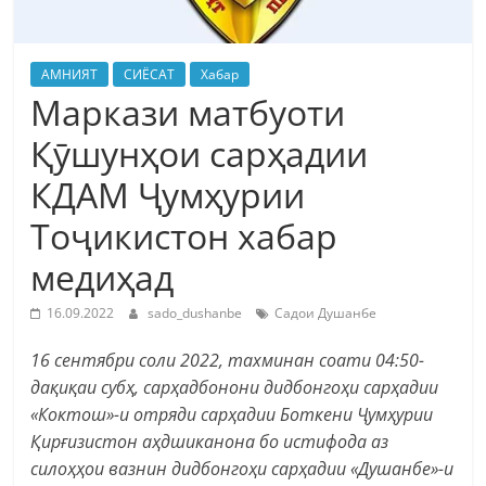
АМНИЯТ
СИЁСАТ
Хабар
Маркази матбуоти
Қӯшунҳои сарҳадии
КДАМ Ҷумҳурии
Тоҷикистон хабар
медиҳад
16.09.2022
sado_dushanbe
Садои Душанбе
16 сентябри соли 2022, тахминан соати 04:50-
дақиқаи субҳ, сарҳадбонони дидбонгоҳи сарҳадии
«Коктош»-и отряди сарҳадии Боткени Ҷумҳурии
Қирғизистон аҳдшиканона бо истифода аз
силоҳҳои вазнин дидбонгоҳи сарҳадии «Душанбе»-и