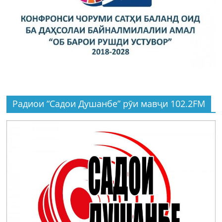
Радиои “Садои Душанбе” рӯи мавҷи 102.2FM