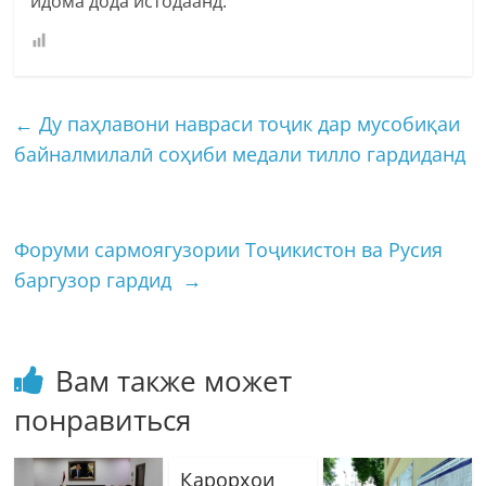
идома дода истодаанд.
←
Ду паҳлавони навраси тоҷик дар мусобиқаи
байналмилалӣ соҳиби медали тилло гардиданд
Форуми сармоягузории Тоҷикистон ва Русия
баргузор гардид
→
Вам также может
понравиться
Қарорҳои