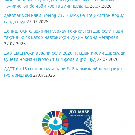
Тоҷикистон бо ҷойи кор таъмин шуданд
28.07.2026
Ҳавопаймои нави Boeing 737-8 MAX ба Тоҷикистон ворид
карда шуд
27.07.2026
Донишгоҳи славянии Русияву Тоҷикистон дар соли нави
таҳсил бо як қатор навгониҳои муҳим ворид мегардад
27.07.2026
Дар шаш моҳи аввали соли 2026 нақшаи қисми даромади
буҷети ноҳияи Варзоб 103,4 фоиз иҷро шуд
27.07.2026
ДДТТ бо 13 созишномаи нави байналмилалӣ ҳамкориро
густариш дод
27.07.2026