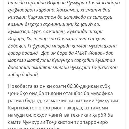
отряди сарҳадии Исфараи Ҷумҳурии Тоҷикистонро
гулӯлаборон карданд. Ҳамзамон, хизматчиёни
низомии Қирғизистон бо истифода аз силоҳҳои
вазнин деҳаҳои аҳолинишини Хоҷаи Аъло,
Қуммазор, Сурх, Сомониён, Кулканди шаҳри
Исфара, Хистеварз ва Овчиқалъачаи ноҳияи
Бобоҷон Ғафуровро мавриди ҳамлаи мусаллаҳона
қарор доданд. Дар ин бора ба АМИТ «Ховар» дар
маркази матбуоти Қӯшунҳои сарҳадии Кумитаи
давлатии амнияти миллии Ҷумҳурии Тоҷикистон
хабар доданд.
Новобаста аз он ки соати 06:30-дақиқаи субҳ
ҷонибҳо оид ба эълони оташбас ба мувофиқа
расида буданд, хизматчиёни низомии Ҷумҳурии
Қирғизистон онро риоя накарда, аз тамоми
намуди силоҳҳои ҷангӣ ва техникаи ҳарбӣ ба
самти Ҷумҳурии Тоҷикистон тирпаррониро