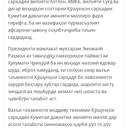
сарҳадии вилояти Хатлон, ВМКБ, вилояти Суғд ва
дигар воҳидҳои сохтории Қӯшунҳои сарҳадии
Кумитаи давлатии амнияти миллиро фаро
гирифта, ба ин вазифаҳои пурмасъулият
афсарони ҷавону соҳибтаҷриба таъин
гардиданд.
Президенти мамлакат муҳтарам Эмомалӣ
Раҳмон аз таваҷҷӯҳу ғамхориҳои пайвастаи
Ҳукумати Ҷумҳурӣ ба ин воҳиди низомӣ ёдовар
шуда, иброз намуданд, ки солҳои охир вазъи
таъминоти Қӯшунҳои сарҳадӣ бо лавозимоти
зарурӣ беҳтару хубтар гардида, шароити зисту
зиндагӣ ва пешбурди хизмат низ шоиста ва
ҷавобгӯи талабот аст.
Вазъи таъминоти моддиву техникии Қӯшунҳои
сарҳадии Кумитаи давлатии амнияти миллӣ дар
асоси талаботи оинномаҳои ҳарбӣ рӯз то рӯз