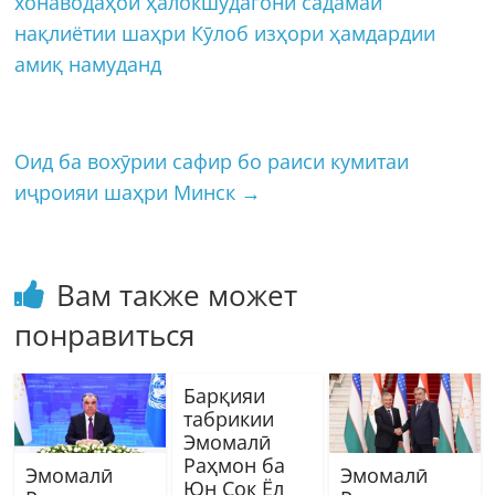
хонаводаҳои ҳалокшудагони садамаи
нақлиётии шаҳри Кӯлоб изҳори ҳамдардии
амиқ намуданд
Оид ба вохӯрии сафир бо раиси кумитаи
иҷроияи шаҳри Минск
→
Вам также может
понравиться
Барқияи
табрикии
Эмомалӣ
Раҳмон ба
Эмомалӣ
Эмомалӣ
Юн Сок Ёл