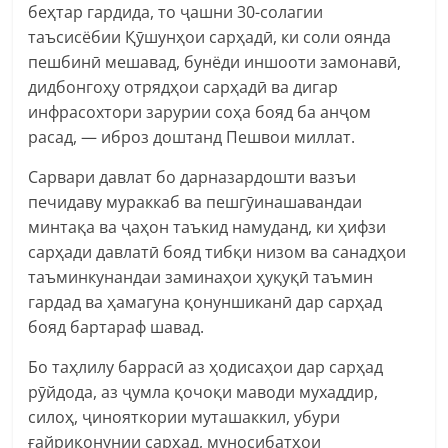
беҳтар гардида, то ҷашни 30-солагии
таъсисёбии Қӯшунҳои сарҳадӣ, ки соли оянда
пешбинӣ мешавад, бунёди иншооти замонавӣ,
дидбонгоҳу отрядҳои сарҳадӣ ва дигар
инфрасохтори зарурии соҳа бояд ба анҷом
расад, — иброз доштанд Пешвои миллат.
Сарвари давлат бо дарназардошти вазъи
печидаву мураккаб ва пешгӯинашавандаи
минтақа ва ҷаҳон таъкид намуданд, ки ҳифзи
сарҳади давлатӣ бояд тибқи низом ва санадҳои
таъминкунандаи заминаҳои ҳуқуқӣ таъмин
гардад ва ҳамагуна қонуншиканӣ дар сарҳад
бояд бартараф шавад.
Бо таҳлилу баррасӣ аз ҳодисаҳои дар сарҳад
рӯйдода, аз ҷумла қочоқи маводи мухаддир,
силоҳ, ҷинояткории муташаккил, убури
ғайриқонунии сарҳад, муносибатҳои