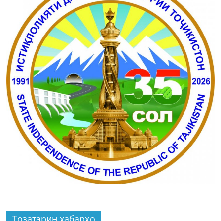
Тозатарин хабарҳо