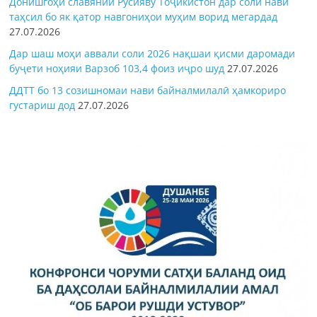
Донишгоҳи славянии Русияву Тоҷикистон дар соли нави
таҳсил бо як қатор навгониҳои муҳим ворид мегардад
27.07.2026
Дар шаш моҳи аввали соли 2026 нақшаи қисми даромади
буҷети ноҳияи Варзоб 103,4 фоиз иҷро шуд
27.07.2026
ДДТТ бо 13 созишномаи нави байналмилалӣ ҳамкориро
густариш дод
27.07.2026