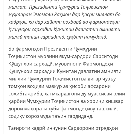
миллат, Президенти Ҷумҳурии Тоҷикистон
муҳтарам Эмомалӣ Раҳмон дар Қасри миллат бо
кадрҳое, ки дар ҳайати роҳбарӣ ва фармондеҳии
Қӯшунҳои сарҳадии Кумитаи давлатии амнияти
миллӣ таъин гардиданд, суҳбат намуданд.
Бо фармонҳои Президенти Ҷумҳурии
Тоҷикистон муовини якум-сардори Сарситоди
Қӯшунҳои сарҳадӣ, муовинони Фармондеҳи
Қӯшунҳои сарҳадии Кумитаи давлатии амнияти
миллии Ҷумҳурии Тоҷикистон ва дигар ҷузъу
томҳои воҳиди мазкур аз ҳисоби афсарони
соҳибтаҷриба, хатмкардагони ду муассисаи олии
ҳарбии Ҷумҳурии Тоҷикистон ва хориҷи кишвар
дорои маҳорати хуби фармондеҳиву ташкилӣ,
содиқу корозмуда таъин гардиданд.
Тағироти кадрӣ инчунин Сардорони отрядҳои