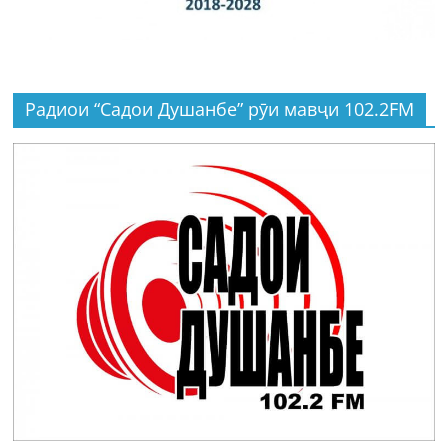
Радиои “Садои Душанбе” рӯи мавҷи 102.2FM