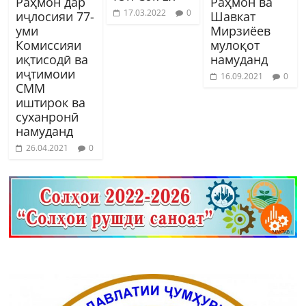
Раҳмон дар
Раҳмон ва
17.03.2022
0
иҷлосияи 77-
Шавкат
уми
Мирзиёев
Комиссияи
мулоқот
иқтисодӣ ва
намуданд
иҷтимоии
16.09.2021
0
СММ
иштирок ва
суханронӣ
намуданд
26.04.2021
0