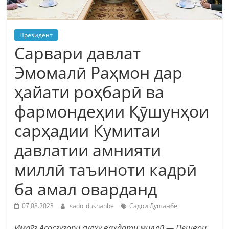
Президент
Сарвари давлат
Эмомалӣ Раҳмон дар
ҳайати роҳбарӣ ва
фармондеҳии Қӯшунҳои
сарҳадии Кумитаи
давлатии амнияти
миллӣ таъиноти кадрӣ
ба амал оварданд
07.08.2023
sado_dushanbe
Садои Душанбе
Имрӯз Асосгузори сулҳу ваҳдати миллӣ — Пешвои