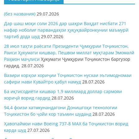
(без названия)
29.07.2026
Дар шаш моҳи соли 2026 дар шаҳри Ваҳдат нисбати 271
нафар ноболиғ парвандаҳои ҳуқуқвайронкунии маъмурӣ
тартиб дода шуд
29.07.2026
28 июл таҳти раёсати Президенти Ҷумҳурии Тоҷикистон,
Раиси Ҳукумати кишвар, Пешвои миллат муҳтарам Эмомалӣ
Раҳмон
маҷлиси
Ҳукумати Ҷумҳурии Тоҷикистон баргузор
гардид.
28.07.2026
Вазири корҳои хориҷии Тоҷикистон нусхаи эътимодномаи
сафири нави Кувайтро қабул намуд
28.07.2026
Ба иқтисодиёти кишвар 1,9 миллиард доллар сармояи
хориҷӣ ворид гардид
28.07.2026
94,4 фоизи хатмкунандагони Донишгоҳи технологии
Тоҷикистон бо ҷойи кор таъмин шуданд
28.07.2026
Ҳавопаймои нави Boeing 737-8 MAX ба Тоҷикистон ворид
карда шуд
27.07.2026