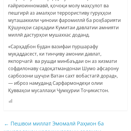
ғайриоинномавӣ, қочоқи молу маҳсулот ва
пешгирӣ аз амалҳои террористиву гуруҳҳои
муташаккили ҷиноии фаромиллӣ ба роҳбарияти
Қӯшунҳои сарҳадии Кумитаи давлатии амнияти
миллӣ дастурҳои мушаххас доданд.
«Сарҳадбон будан вазифаи пуршарафу
муқаддасест, ки тинҷиву амонии давлат,
якпорчагӣ ва рушди минбаъдаи он аз хизмати
софдилонаву садоқатмандонаи Шумо афсарону
сарбозони шуҷои Ватан сахт вобастагӣ дорад»,
— иброз намуданд Сарфармондеҳи олии
Қувваҳои мусаллаҳи Ҷумҳурии Тоҷикистон.
←
Пешвои миллат Эмомалӣ Раҳмон ба