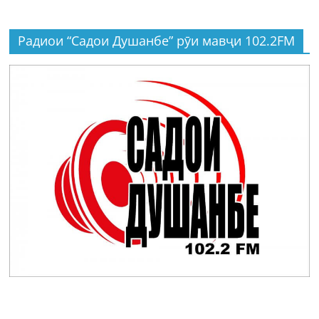
Радиои “Садои Душанбе” рӯи мавҷи 102.2FM