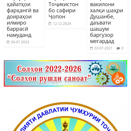
ҳайатҳои
Тоҷикистон
вакилони
фарҳангӣ ва
бо cафири
халқи шаҳри
доираҳои
Ҷопон
Душанбе,
илмиро
даъвати
12.12.2024
баррасӣ
шашум
намуданд
баргузор
мегардад
06.01.2023
03.07.2021
0