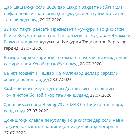
Дар шаш моҳи соли 2026 дар шаҳри Ваҳдат нисбати 271
нафар ноболиғ парвандаҳои ҳуқуқвайронкунии маъмурӣ
тартиб дода шуд
29.07.2026
28 июл таҳти раёсати Президенти Ҷумҳурии Тоҷикистон,
Раиси Ҳукумати кишвар, Пешвои миллат муҳтарам Эмомалӣ
Раҳмон
маҷлиси
Ҳукумати Ҷумҳурии Тоҷикистон баргузор
гардид.
28.07.2026
Вазири корҳои хориҷии Тоҷикистон нусхаи эътимодномаи
сафири нави Кувайтро қабул намуд
28.07.2026
Ба иқтисодиёти кишвар 1,9 миллиард доллар сармояи
хориҷӣ ворид гардид
28.07.2026
94,4 фоизи хатмкунандагони Донишгоҳи технологии
Тоҷикистон бо ҷойи кор таъмин шуданд
28.07.2026
Ҳавопаймои нави Boeing 737-8 MAX ба Тоҷикистон ворид
карда шуд
27.07.2026
Донишгоҳи славянии Русияву Тоҷикистон дар соли нави
таҳсил бо як қатор навгониҳои муҳим ворид мегардад
27.07.2026