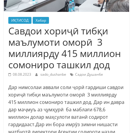
ИҚТИСОД
Хабар
Савдои хориҷӣ тибқи
маълумоти оморӣ 3
миллиярду 415 миллион
сомониро ташкил дод
08.08.2023
sado_dushanbe
Садои Душанбе
Дар нимсолаи аввали соли ҷорӣ гардиши савдои
хориҷӣ тибқи маълумоти оморӣ 3 миллиярду
415 миллион сомониро ташкил дод. Дар ин давра
дар маҷмуъ аз ҷумҳурӣ ба маблағи 678,6
миллион долар маҳсулоти ватанӣ содирот
гардидааст.Дар ин бора имрӯз зимни нишасти
матбуотӣ директори Агентии содироти назди