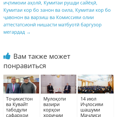
иҷтимоии аҳолӣ, Кумитаи рушди сайёҳӣ,
Кумитаи кор бо занон ва оила, Кумитаи кор бо
ҷавонон ва варзиш ва Комиссияи олии
аттестатсионӣ нишасти матбуотӣ баргузор
мегардад
→
Вам также может
понравиться
Тоҷикистон
Мулоқоти
14 июл
ва Кувайт
вазири
Иҷлосияи
табодули
корҳои
шашуми
сафарҳои
хориҷии
Маҷлиси