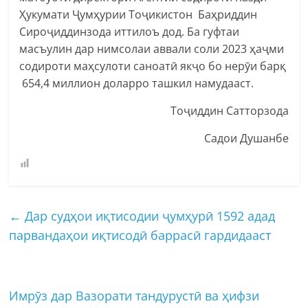
Ҳукумати Ҷумҳурии Тоҷикистон Баҳриддин
Сироҷиддинзода иттилоъ дод. Ба гуфтаи
масъулин дар нимсолаи аввали соли 2023 ҳаҷми
содироти маҳсулоти саноатӣ якҷо бо нерӯи барқ
654,4 миллион доларро ташкил намудааст.
Тоҷиддин Сатторзода
Садои Душанбе
←
Дар судҳои иқтисодии ҷумҳурӣ 1592 адад
парвандаҳои иқтисодӣ баррасӣ гардидааст
Имрӯз дар Вазорати тандурустӣ ва ҳифзи