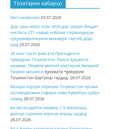
Тозатарин хабарҳо
(без названия)
29.07.2026
Дар шаш моҳи соли 2026 дар шаҳри Ваҳдат
нисбати 271 нафар ноболиғ парвандаҳои
ҳуқуқвайронкунии маъмурӣ тартиб дода
шуд
29.07.2026
28 июл таҳти раёсати Президенти
Ҷумҳурии Тоҷикистон, Раиси Ҳукумати
кишвар, Пешвои миллат муҳтарам Эмомалӣ
Раҳмон
маҷлиси
Ҳукумати Ҷумҳурии
Тоҷикистон баргузор гардид.
28.07.2026
Вазири корҳои хориҷии Тоҷикистон нусхаи
эътимодномаи сафири нави Кувайтро қабул
намуд
28.07.2026
Ба иқтисодиёти кишвар 1,9 миллиард
доллар сармояи хориҷӣ ворид гардид
28.07.2026
94,4 фоизи хатмкунандагони Донишгоҳи