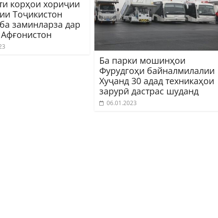
ти корҳои хориҷии
ии Тоҷикистон
 ба заминларза дар
 Афғонистон
23
Ба парки мошинҳои
Фурудгоҳи байналмилалии
Хуҷанд 30 адад техникаҳои
зарурӣ дастрас шуданд
06.01.2023