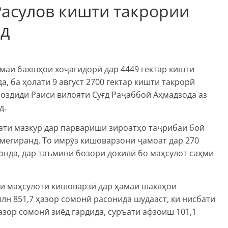
Расулов кишти такрории
ад
маи бахшҳои хоҷагидорӣ дар​ 4449 гектар кишти
, ба ҳолати 9 август 2700 гектар кишти такрорӣ
боздиди Раиси вилояти Суғд Раҷаббой Аҳмадзода аз
.​
оати мазкур дар парвариши зироатҳо таҷрибаи бой
 мегиранд. То имрӯз кишоварзони ҷамоат дар 270
онда, дар таъмини​ бозори дохилӣ бо маҳсулот саҳми
и маҳсулоти кишоварзӣ дар ҳамаи шаклҳои ​
млн 851,7 ҳазор сомонӣ расонида шудааст, ки нисбати
ҳазор сомонӣ зиёд гардида, суръати афзоиш 101,1