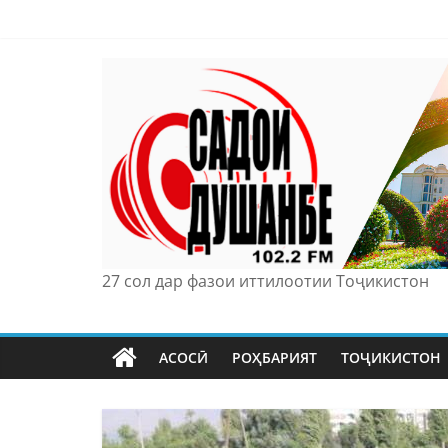
Skip
to
content
27 сол дар фазои иттилоотии Тоҷикистон
АСОСӢ
РОҲБАРИЯТ
ТОҶИКИСТОН