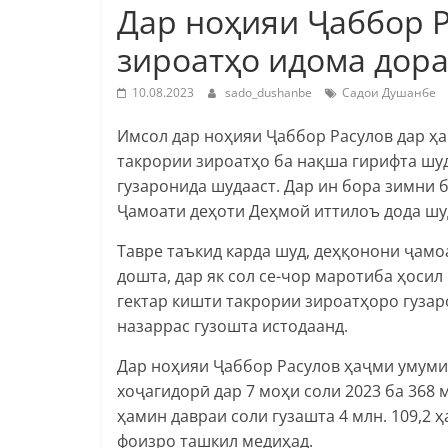
Дар ноҳияи Ҷаббор 
зироатҳо идома дор
10.08.2023
sado_dushanbe
Садои Душанбе
Имсол дар ноҳияи Ҷаббор Расулов дар ҳа
такрории зироатҳо ба нақша гирифта шуда
гузаронида шудааст. Дар ин бора зимни 
Ҷамоати деҳоти Деҳмой иттилоъ дода шуд
Тавре таъкид карда шуд, деҳқонони ҷам
дошта, дар як сол се-чор маротиба
ҳосил
гектар кишти такрории зироатҳоро гузар
назаррас гузошта истодаанд.​
Дар ноҳияи Ҷаббор Расулов ҳаҷми умуми
хоҷагидорӣ дар 7 моҳи соли 2023 ба 368 
ҳамин давраи соли гузашта 4 млн. 109,2 
фоизро ташкил медиҳад.