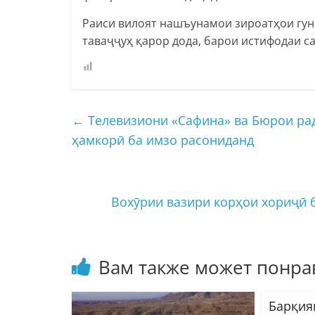
Раиси вилоят нашъунамои зироатҳои гун
таваҷҷуҳ қарор дода, барои истифодаи с
←
Телевизиони «Сафина» ва Бюрои ра
ҳамкорӣ ба имзо расониданд
Вохӯрии вазири корҳои хориҷӣ 
Вам также может понра
Барқия