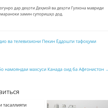
огунро дар деҳоти Деҳмой ва деҳоти Гулхона мавриди
амараноки замин супоришҳо дод.
дио ва телевизиони Пекин Ёддошти тафоҳуми
бо намояндаи махсуси Канада оид ба Афғонистон
виться
и тасаллияти