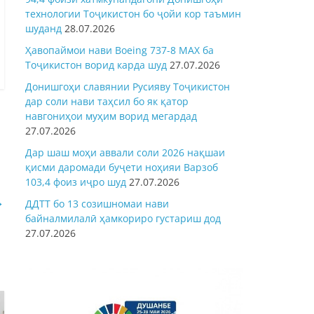
технологии Тоҷикистон бо ҷойи кор таъмин
шуданд
28.07.2026
Ҳавопаймои нави Boeing 737-8 MAX ба
Тоҷикистон ворид карда шуд
27.07.2026
Донишгоҳи славянии Русияву Тоҷикистон
дар соли нави таҳсил бо як қатор
навгониҳои муҳим ворид мегардад
27.07.2026
Дар шаш моҳи аввали соли 2026 нақшаи
қисми даромади буҷети ноҳияи Варзоб
103,4 фоиз иҷро шуд
27.07.2026
→
ДДТТ бо 13 созишномаи нави
байналмилалӣ ҳамкориро густариш дод
27.07.2026