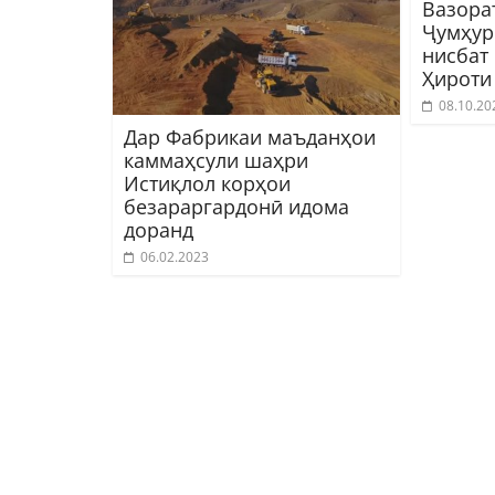
Вазора
Ҷумҳур
нисбат
Ҳироти
08.10.20
Дар Фабрикаи маъданҳои
каммаҳсули шаҳри
Истиқлол корҳои
безараргардонӣ идома
доранд
06.02.2023