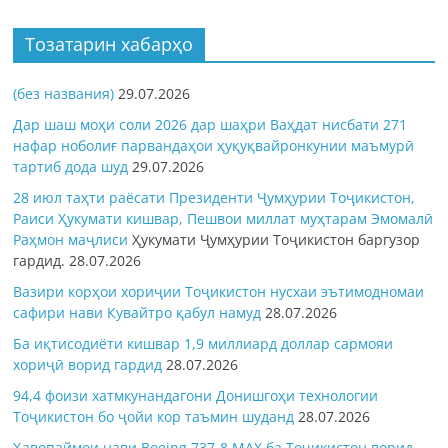
Тозатарин хабарҳо
(без названия)
29.07.2026
Дар шаш моҳи соли 2026 дар шаҳри Ваҳдат нисбати 271
нафар ноболиғ парвандаҳои ҳуқуқвайронкунии маъмурӣ
тартиб дода шуд
29.07.2026
28 июл таҳти раёсати Президенти Ҷумҳурии Тоҷикистон,
Раиси Ҳукумати кишвар, Пешвои миллат муҳтарам Эмомалӣ
Раҳмон
маҷлиси
Ҳукумати Ҷумҳурии Тоҷикистон баргузор
гардид.
28.07.2026
Вазири корҳои хориҷии Тоҷикистон нусхаи эътимодномаи
сафири нави Кувайтро қабул намуд
28.07.2026
Ба иқтисодиёти кишвар 1,9 миллиард доллар сармояи
хориҷӣ ворид гардид
28.07.2026
94,4 фоизи хатмкунандагони Донишгоҳи технологии
Тоҷикистон бо ҷойи кор таъмин шуданд
28.07.2026
Ҳавопаймои нави Boeing 737-8 MAX ба Тоҷикистон ворид