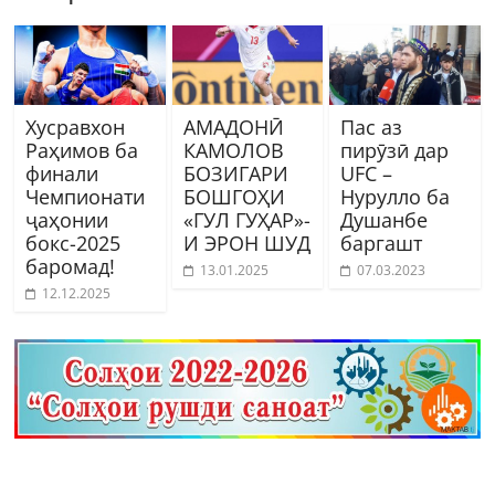
Хусравхон
АМАДОНӢ
Пас аз
Раҳимов ба
КАМОЛОВ
пирӯзӣ дар
финали
БОЗИГАРИ
UFC –
Чемпионати
БОШГОҲИ
Нурулло ба
ҷаҳонии
«ГУЛ ГУҲАР»-
Душанбе
бокс-2025
И ЭРОН ШУД
баргашт
баромад!
13.01.2025
07.03.2023
12.12.2025