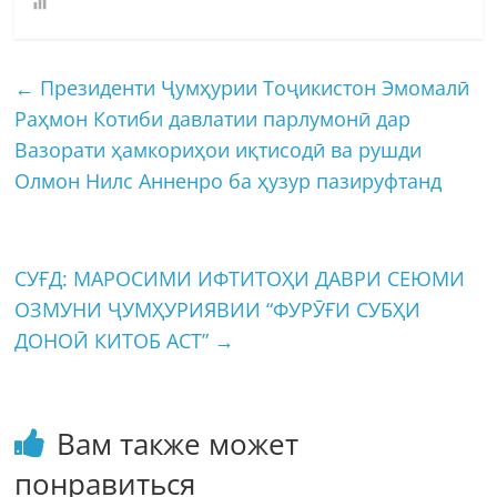
←
Президенти Ҷумҳурии Тоҷикистон Эмомалӣ
Раҳмон Котиби давлатии парлумонӣ дар
Вазорати ҳамкориҳои иқтисодӣ ва рушди
Олмон Нилс Анненро ба ҳузур пазируфтанд
СУҒД: МАРОСИМИ ИФТИТОҲИ ДАВРИ СЕЮМИ
ОЗМУНИ ҶУМҲУРИЯВИИ “ФУРӮҒИ СУБҲИ
ДОНОӢ КИТОБ АСТ”
→
Вам также может
понравиться