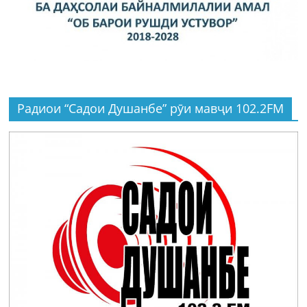
Радиои “Садои Душанбе” рӯи мавҷи 102.2FM