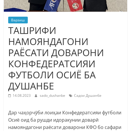
Варзиш
ТАШРИФИ
НАМОЯНДАГОНИ
РАЁСАТИ ДОВАРОНИ
КОНФЕДЕРАТСИЯИ
ФУТБОЛИ ОСИЁ БА
ДУШАНБЕ
14.08.2023
sado_dushanbe
Садои Душанбе
Дар чаҳорчӯби лоиҳаи Конфедератсияи футболи
Осиё оид ба рушди идоракунии доварӣ
намояндагони раёсати доварони КФО бо сафари