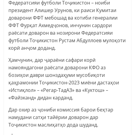
Федератсияи футболи Тоҷикистон – ноиби
президент Алишер Урунов, ки раиси Кумитаи
доварони ФФТ мебошад ва котиби генералии
ФФТ Фурқат Ахмедҷонов, инчунин сардори
раёсати доварон ва нозирони Федератсияи
футболи Тоҷикистон Рустам Абдуллоев мулоқоти
корӣ анҷом доданд.
Ҳамчунин, дар ҷараёни сафари корӣ
намояндагони раёсати доварони КФО аз
бозиҳои даври шонздаҳуми мусобиқоти
қаҳрамонии Тоҷикистон-2023 миёни дастаҳои
«Истиқлол» – «Регар-ТадАЗ» ва «Куктош» –
«Файзканд» дидан карданд.
Дар охир аз ҷониби комиссия барои беҳтар
намудани сатҳи тайёрии доварон дар
Тоҷикистон маслиҳатҳо дода шуданд.