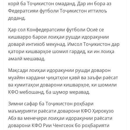
корӣ ба Тоҷикистон омаданд. Дар ин бора аз
Федератсияи футболи Тоҷикистон иттилоъ
доданд.
Ҳар сол Конфедератсияи футболи Осиё се
кишварро барои лоиҳаи рушди идоракунии
доварӣ интихоб мекунад. Имсол Тоҷикистон дар
қатори кишварҳое шомил гардид, ки ин лоиҳа
амалӣ мешавад.
Мақсади лоиҳаи идоракунии рушди доварон
муайян кардани ҷиҳатҳои қавӣ ва заъфи раёсат
ва кумитаҳои доварони кишварҳое, ки шомили
КФО мебошанд, ба шумор меравад.
Зимни сафар ба Тоҷикистон роҳбари
маъмурияти раёсати доварони КФО Ҳирокузо
Абэ ва менеҷери лоиҳаи идоракунии раёсати
доварони КФО Рии Ченгсеок бо роҳбарияти