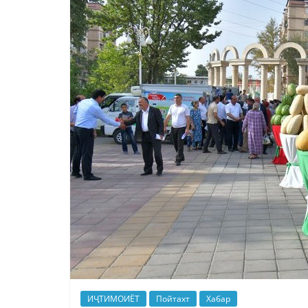
ИҶТИМОИЁТ
Пойтахт
Хабар