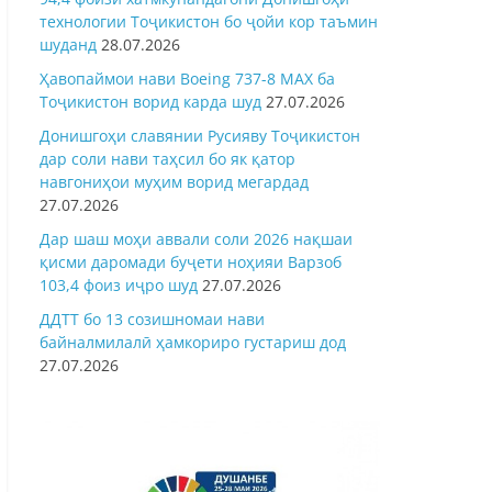
технологии Тоҷикистон бо ҷойи кор таъмин
шуданд
28.07.2026
Ҳавопаймои нави Boeing 737-8 MAX ба
Тоҷикистон ворид карда шуд
27.07.2026
Донишгоҳи славянии Русияву Тоҷикистон
дар соли нави таҳсил бо як қатор
навгониҳои муҳим ворид мегардад
27.07.2026
Дар шаш моҳи аввали соли 2026 нақшаи
қисми даромади буҷети ноҳияи Варзоб
103,4 фоиз иҷро шуд
27.07.2026
ДДТТ бо 13 созишномаи нави
байналмилалӣ ҳамкориро густариш дод
27.07.2026