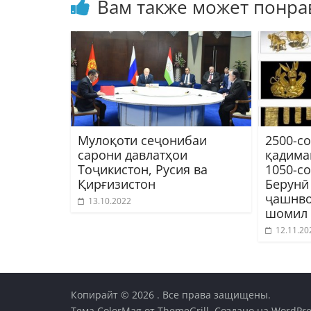
Вам также может понра
Мулоқоти сеҷонибаи
2500-с
сарони давлатҳои
қадима
Тоҷикистон, Русия ва
1050-с
Қирғизистон
Берунӣ
ҷашнв
13.10.2022
шомил 
12.11.20
Копирайт © 2026
. Все права защищены.
Тема
ColorMag
от ThemeGrill. Создано на
WordPre