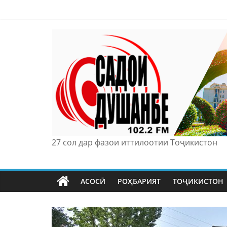
Skip
to
content
27 сол дар фазои иттилоотии Тоҷикистон
АСОСӢ
РОҲБАРИЯТ
ТОҶИКИСТОН