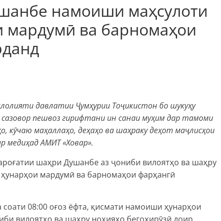
ушанбе намоиши маҳсулоти
и мардумӣ ва барномаҳои
рданд
қлолияти давлатии Ҷумҳурии Тоҷикистон бо шукуҳу
сазовор пешвоз гирифтани ин санаи муҳим дар тамоми
о, кӯчаю маҳаллаҳо, деҳаҳо ва шаҳраку деҳот маҷлисҳои
р медиҳад АМИТ «Ховар».
 фароғатии шаҳри Душанбе аз ҷониби вилоятҳо ва шаҳру
 ҳунарҳои мардумӣ ва барномаҳои фарҳангӣ
соати 08:00 оғоз ёфта, қисмати намоиши ҳунарҳои
иби вилоятҳо ва шаҳру ноҳияҳо бегоҳирӯзӣ доир