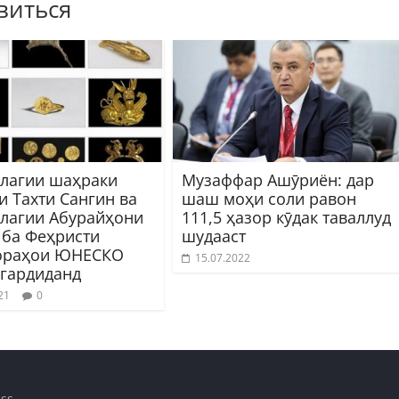
виться
олагии шаҳраки
Музаффар Ашӯриён: дар
и Тахти Сангин ва
шаш моҳи соли равон
олагии Абурайҳони
111,5 ҳазор кӯдак таваллуд
 ба Феҳристи
шудааст
ораҳои ЮНЕСКО
15.07.2022
гардиданд
21
0
ss
.