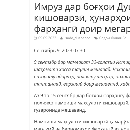
Имрӯз дар боғҳои Д
кишоварзӣ, ҳунарҳо
фарҳангӣ доир мега
09.09.2023
sado_dushanbe
Садои Душанбе
Сентябрь 9, 2023 07:30
9 сентябр дар мамлакат 32-солагии Исти
шаҳомати хосса таҷлил мешавад. Ҷиҳати 
вазорату идораҳо, вилояту шаҳрҳо, ноҳияҳ
тантанавӣ, варзишӣ доир мешаванд, хаба
Аз 9 то 15 сентябр дар боғҳои фарҳангу
ноҳияҳо намоиши маҳсулоти кишоварзӣ,
гузаронида мешаванд.
Намоиши маҳсулоти кишоварзӣ ҳамарӯза 
мардумӣ ва барномаҳои фарҳангӣ аз ҷон