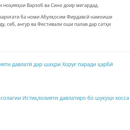
 ноҳияҳои Варзоб ва Сино доир мегардад.
 фароғати ба номи Абулқосим Фирдавсӣ намоиши
ду, себ, ангур ва Фестивали оши палав дар сатҳи
ияти давлатӣ дар шаҳри Хоруғ паради ҳарбӣ
солагии Истиқлолияти давлатиро бо шукуҳи хосса