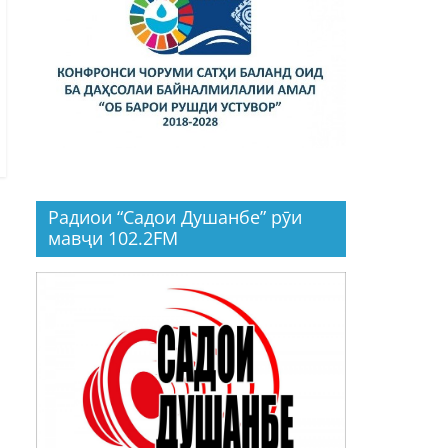
Радиои “Садои Душанбе” рӯи
мавҷи 102.2FM