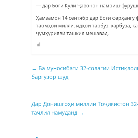
— дар Боғи Кӯли Ҷавонон намоиш-фурӯши
Ҳамзамон 14 сентябр дар Боғи фарҳангу
таомҳои миллӣ, идҳои тарбуз, харбуза, ка
ҷумҳуриявӣ ташкил мешавад.
←
Ба муносибати 32-солагии Истиқлол
баргузор шуд
Дар Донишгоҳи миллии Тоҷикистон 32-
таҷлил намуданд
→