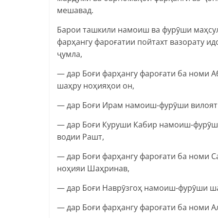
мешавад.
Барои ташкили намоиш ва фурӯши маҳсул
фарҳангу фароғатии пойтахт вазорату ид
ҷумла,
— дар Боғи фарҳангу фароғати ба номи 
шаҳру ноҳияҳои он,
— дар Боғи Ирам намоиш-фурӯши вилояти
— дар Боғи Куруши Кабир намоиш-фурӯши
водии Рашт,
— дар Боғи фарҳангу фароғати ба номи 
ноҳияи Шаҳринав,
— дар Боғи Наврӯзгоҳ намоиш-фурӯши ша
— дар Боғи фарҳангу фароғати ба номи 