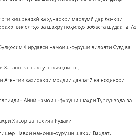
оти кишоварзӣ ва ҳунарҳои мардумӣ дар боғҳои
ораҳо, вилоятҳо ва шаҳру ноҳияҳо вобаста шудаанд. Аз
Абулқосим Фирдавсӣ намоиш-фурӯши вилояти Суғд ва
 Хатлон ва шаҳру ноҳияҳои он,
 Агентии захираҳои моддии давлатӣ ва ноҳияҳои
Садриддин Айнӣ намоиш-фурӯши шаҳри Турсунзода ва
ҳри Ҳисор ва ноҳияи Рӯдакӣ,
Алишер Навоӣ намоиш-фурӯши шаҳри Ваҳдат,