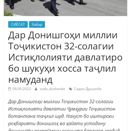
СИЁСАТ
Хабар
Дар Донишгоҳи миллии
Тоҷикистон 32-солагии
Истиқлолияти давлатиро
бо шукуҳи хосса таҷлил
намуданд
09.09.2023
sado_dushanbe
Садои Душанбе
Дар Донишгоҳи миллии Тоҷикистон 32-солагии
Истиқлолияти давлатии Ҷумҳурии Тоҷикистон
ботантана таҷлил шуд. Нахуст бо иштироки
роҳбарияти донишгоҳ ва ҳайати устодону
донишҷӯён роҳпаймоии осоишта баргузор гардид,