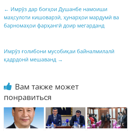
←
Имрӯз дар боғҳои Душанбе намоиши
маҳсулоти кишоварзӣ, ҳунарҳои мардумӣ ва
барномаҳои фарҳангӣ доир мегарданд
Имрӯз ғолибони мусобиқаи байналмилалӣ
қадрдонӣ мешаванд
→
Вам также может
понравиться