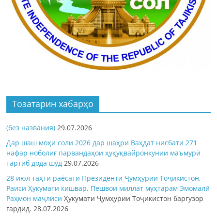
Тозатарин хабарҳо
(без названия)
29.07.2026
Дар шаш моҳи соли 2026 дар шаҳри Ваҳдат нисбати 271
нафар ноболиғ парвандаҳои ҳуқуқвайронкунии маъмурӣ
тартиб дода шуд
29.07.2026
28 июл таҳти раёсати Президенти Ҷумҳурии Тоҷикистон,
Раиси Ҳукумати кишвар, Пешвои миллат муҳтарам Эмомалӣ
Раҳмон
маҷлиси
Ҳукумати Ҷумҳурии Тоҷикистон баргузор
гардид.
28.07.2026