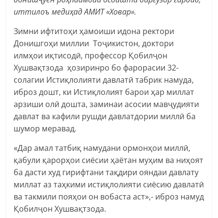
иттилоъ медиҳад АМИТ
«
Ховар
».
Зимни ифтитоҳи ҳамоиши идона ректори
Донишгоҳи миллии Тоҷикистон, доктори
илмҳои иқтисодӣ, профессор Қобилҷон
Хушвақтзода ҳозиринро бо фарорасии 32-
солагии Истиқлолияти давлатӣ табрик намуда,
иброз дошт, ки Истиқлолият барои ҳар миллат
арзиши олӣ дошта, заминаи асосии мавҷудияти
давлат ва кафили рушди давлатдории миллӣ ба
шумор меравад.
«Дар амал татбиқ намудани ормонҳои миллӣ,
қабули қарорҳои сиёсии ҳаётан муҳим ва ниҳоят
ба дасти худ гирифтани тақдири ояндаи давлату
миллат аз таҳкими истиқлолияти сиёсию давлатӣ
ва такмили пояҳои он вобаста аст»,- иброз намуд
Қобилҷон Хушвақтзода.