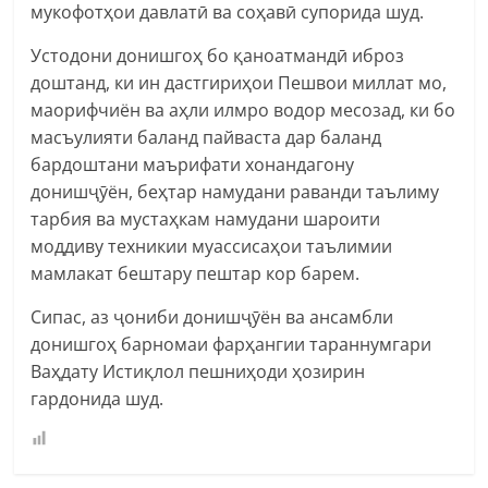
мукофотҳои давлатӣ ва соҳавӣ супорида шуд.
Устодони донишгоҳ бо қаноатмандӣ иброз
доштанд, ки ин дастгириҳои Пешвои миллат мо,
маорифчиён ва аҳли илмро водор месозад, ки бо
масъулияти баланд пайваста дар баланд
бардоштани маърифати хонандагону
донишҷӯён, беҳтар намудани раванди таълиму
тарбия ва мустаҳкам намудани шароити
моддиву техникии муассисаҳои таълимии
мамлакат бештару пештар кор барем.
Сипас, аз ҷониби донишҷӯён ва ансамбли
донишгоҳ барномаи фарҳангии тараннумгари
Ваҳдату Истиқлол пешниҳоди ҳозирин
гардонида шуд.