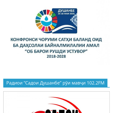
Радиои “Садои Душанбе” рӯи мавҷи 102.2FM