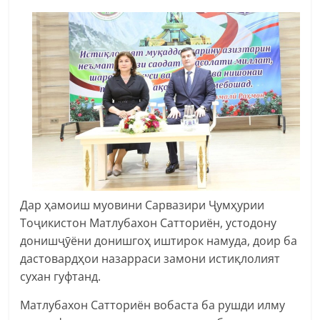
Дар ҳамоиш муовини Сарвазири Ҷумҳурии
Тоҷикистон Матлубахон Сатториён, устодону
донишҷӯёни донишгоҳ иштирок намуда, доир ба
дастовардҳои назарраси замони истиқлолият
сухан гуфтанд.
Матлубахон Сатториён вобаста ба рушди илму