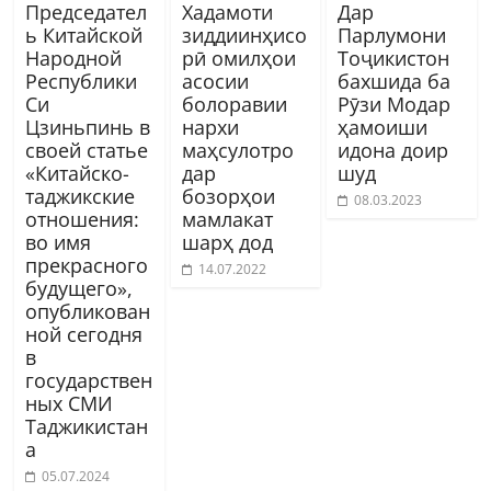
Председател
Хадамоти
Дар
ь Китайской
зиддиинҳисо
Парлумони
Народной
рӣ омилҳои
Тоҷикистон
Республики
асосии
бахшида ба
Си
болоравии
Рӯзи Модар
Цзиньпинь в
нархи
ҳамоиши
своей статье
маҳсулотро
идона доир
«Китайско-
дар
шуд
таджикские
бозорҳои
08.03.2023
отношения:
мамлакат
во имя
шарҳ дод
прекрасного
14.07.2022
будущего»,
опубликован
ной сегодня
в
государствен
ных СМИ
Таджикистан
а
05.07.2024