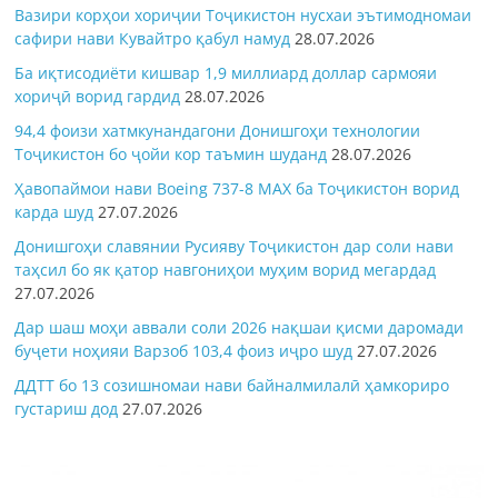
Вазири корҳои хориҷии Тоҷикистон нусхаи эътимодномаи
сафири нави Кувайтро қабул намуд
28.07.2026
Ба иқтисодиёти кишвар 1,9 миллиард доллар сармояи
хориҷӣ ворид гардид
28.07.2026
94,4 фоизи хатмкунандагони Донишгоҳи технологии
Тоҷикистон бо ҷойи кор таъмин шуданд
28.07.2026
Ҳавопаймои нави Boeing 737-8 MAX ба Тоҷикистон ворид
карда шуд
27.07.2026
Донишгоҳи славянии Русияву Тоҷикистон дар соли нави
таҳсил бо як қатор навгониҳои муҳим ворид мегардад
27.07.2026
Дар шаш моҳи аввали соли 2026 нақшаи қисми даромади
буҷети ноҳияи Варзоб 103,4 фоиз иҷро шуд
27.07.2026
ДДТТ бо 13 созишномаи нави байналмилалӣ ҳамкориро
густариш дод
27.07.2026