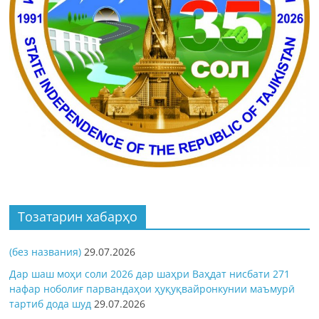
Тозатарин хабарҳо
(без названия)
29.07.2026
Дар шаш моҳи соли 2026 дар шаҳри Ваҳдат нисбати 271
нафар ноболиғ парвандаҳои ҳуқуқвайронкунии маъмурӣ
тартиб дода шуд
29.07.2026