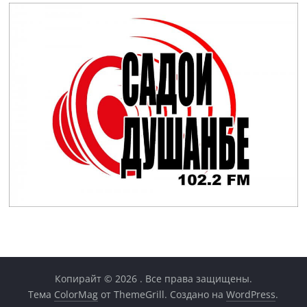
Копирайт © 2026
. Все права защищены.
Тема
ColorMag
от ThemeGrill. Создано на
WordPress
.