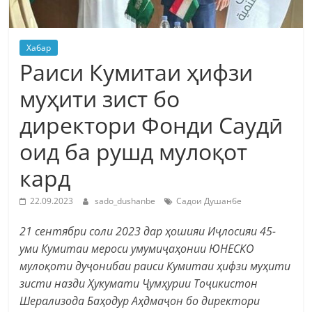
Хабар
Раиси Кумитаи ҳифзи
муҳити зист бо
директори Фонди Саудӣ
оид ба рушд мулоқот
кард
22.09.2023
sado_dushanbe
Садои Душанбе
21 сентябри соли 2023 дар ҳошияи Иҷлосияи 45-
уми Кумитаи мероси умумиҷаҳонии ЮНЕСКО
мулоқоти дуҷонибаи раиси Кумитаи ҳифзи муҳити
зисти назди Ҳукумати Ҷумҳурии Тоҷикистон
Шерализода Баҳодур Аҳдмаҷон бо директори