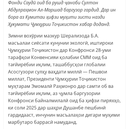
Фонди Саудӣ оид ба рушд ҷаноби Султон
Абдулраҳмон Ал-Маршад баргузор гардид. Дар ин
бора аз Кумитаи ҳифзи муҳити зисти назди
Ҳукумати Ҷумҳурии Тоҷикистон хабар доданд.
Зимни вохӯрии мазкур Шерализода Б.А.
масъалаи сиёсати кунунии экологӣ, иштироки
Ҷумҳурии Тоҷикистон дар Конфронси 28-уми
тарафҳои Конвенсияи қолабии СММ оид ба
тағйирёбии иқлим, ташаббусҳои глобалии
Асосгузори сулҳу ваҳдати миллӣ — Пешвои
миллат, Президенти Ҷумҳурии Тоҷикистон
муҳтарам Эмомалӣ Раҳмонро дар самти об ва
тағйирёбии иқлим, аз ҷумла баргузории
Конфронси байналмилалӣ оид ба ҳифзи пиряхҳо,
ки соли 2025 дар шаҳри Душанбе пешбинӣ
гардидааст, инчунин масъалаҳои дигари муҳими
марбутаро баррасӣ намуданд.