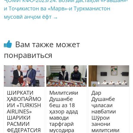
и Тоҷикистон ва «Марв»-и Туркманистон
мусовӣ анҷом ёфт
→
Вам также может
понравиться
ШИРКАТИ
Милитсияи
Дар
ҲАВОПАЙМО
Душанбе
Душанбе
ИИ «TURKISH
беш аз 18
ҷаласаи
AIRLINES»
ҳазор адад
навбатии
ШАРИКИ
маводи
Шӯрои
РАСМИИ
тарфгарӣ
занони
ФЕДЕРАТСИЯ
мусодира
милитсияи