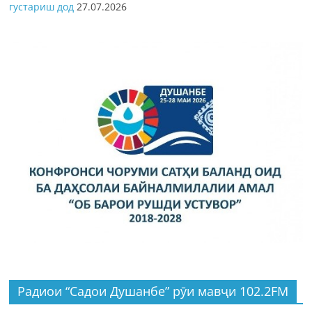
густариш дод
27.07.2026
Радиои “Садои Душанбе” рӯи мавҷи 102.2FM