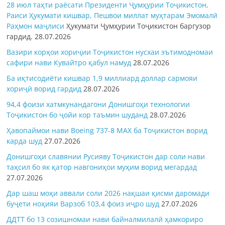
28 июл таҳти раёсати Президенти Ҷумҳурии Тоҷикистон,
Раиси Ҳукумати кишвар, Пешвои миллат муҳтарам Эмомалӣ
Раҳмон
маҷлиси
Ҳукумати Ҷумҳурии Тоҷикистон баргузор
гардид.
28.07.2026
Вазири корҳои хориҷии Тоҷикистон нусхаи эътимодномаи
сафири нави Кувайтро қабул намуд
28.07.2026
Ба иқтисодиёти кишвар 1,9 миллиард доллар сармояи
хориҷӣ ворид гардид
28.07.2026
94,4 фоизи хатмкунандагони Донишгоҳи технологии
Тоҷикистон бо ҷойи кор таъмин шуданд
28.07.2026
Ҳавопаймои нави Boeing 737-8 MAX ба Тоҷикистон ворид
карда шуд
27.07.2026
Донишгоҳи славянии Русияву Тоҷикистон дар соли нави
таҳсил бо як қатор навгониҳои муҳим ворид мегардад
27.07.2026
Дар шаш моҳи аввали соли 2026 нақшаи қисми даромади
буҷети ноҳияи Варзоб 103,4 фоиз иҷро шуд
27.07.2026
ДДТТ бо 13 созишномаи нави байналмилалӣ ҳамкориро