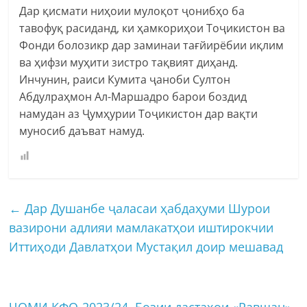
Дар қисмати ниҳоии мулоқот ҷонибҳо ба
тавофуқ расиданд, ки ҳамкориҳои Тоҷикистон ва
Фонди болозикр дар заминаи тағйирёбии иқлим
ва ҳифзи муҳити зистро тақвият диҳанд.
Инчунин, раиси Кумита ҷаноби Султон
Абдулраҳмон Ал-Маршадро барои боздид
намудан аз Ҷумҳурии Тоҷикистон дар вақти
муносиб даъват намуд.
←
Дар Душанбе ҷаласаи ҳабдаҳуми Шурои
вазирони адлияи мамлакатҳои иштирокчии
Иттиҳоди Давлатҳои Мустақил доир мешавад
ҶОМИ КФО-2023/24. Бозии дастаҳои «Равшан»-