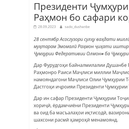
Президенти Ҷумҳури
Раҳмон бо сафари к
28.09.2023
sado_dushanbe
28 сентябр Асосгузори сулҳу ваҳдати мил
муҳтарам Эмомалӣ Раҳмон ҷиҳати иштиро
Ҷумҳурии Федеративии Олмон
»
ба Ҷумҳури
Дар Фурудгоҳи байналмилалии Душанбе 
Раҳмонро Раиси Маҷлиси миллии Маҷлис
намояндагони Маҷлиси Олии Ҷумҳурии Т
Дастгоҳи иҷроияи Президенти Ҷумҳурии Т
Дар ин сафар Президенти Ҷумҳурии Тоҷ
хориҷӣ, ёрдамчиёни Президенти Ҷумҳури
ва оид ба масъалаҳои иқтисодӣ, вазирони
шахсони расмӣ ҳамроҳӣ менамоянд.