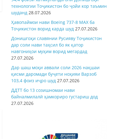
технологии Тоҷикистон бо ҷойи кор таъмин
шуданд
28.07.2026
Ҳавопаймои нави Boeing 737-8 MAX ба
Тоҷикистон ворид карда шуд
27.07.2026
Донишгоҳи славянии Русияву Тоҷикистон
дар соли нави таҳсил бо як қатор
навгониҳои муҳим ворид мегардад
27.07.2026
Дар шаш моҳи аввали соли 2026 нақшаи
қисми даромади буҷети ноҳияи Варзоб
103,4 фоиз иҷро шуд
27.07.2026
ДДТТ бо 13 созишномаи нави
байналмилалӣ ҳамкориро густариш дод
27.07.2026