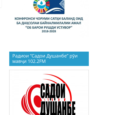
Радиои “Садои Душанбе” рӯи
мавҷи 102.2FM