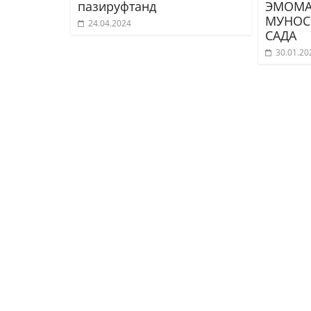
пазируфтанд
ЭМОМА
МУНОС
24.04.2024
САДА
30.01.20