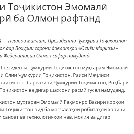
и Тоҷикистон Эмомалӣ
орӣ ба Олмон рафтанд
лӣ — Пешвои миллат, Президенти Ҷумҳурии Тоҷикистон
к дар Вохӯрии сарони давлатҳои
«
Осиёи Марказӣ –
и Федеративии Олмон сафар намуданд.
Президенти Ҷумҳурии Тоҷикистон муҳтарам Эмомалӣ
и Олии Ҷумҳурии Тоҷикистон, Раиси Маҷлиси
оҷикистон, Сарвазири Ҷумҳурии Тоҷикистон, Роҳбари
оҷикистон ва дигар шахсони расмӣ гусел намуданд.
икистон муҳтарам Эмомалӣ Раҳмонро Вазири корҳои
и Тоҷикистон оид ба масъалаҳои робитаҳои хориҷӣ
 саноат ва технологияҳои нав, молия ва дигар