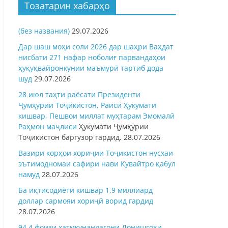
Тозатарин хабарҳо
(без названия)
29.07.2026
Дар шаш моҳи соли 2026 дар шаҳри Ваҳдат
нисбати 271 нафар ноболиғ парвандаҳои
ҳуқуқвайронкунии маъмурӣ тартиб дода
шуд
29.07.2026
28 июл таҳти раёсати Президенти
Ҷумҳурии Тоҷикистон, Раиси Ҳукумати
кишвар, Пешвои миллат муҳтарам Эмомалӣ
Раҳмон
маҷлиси
Ҳукумати Ҷумҳурии
Тоҷикистон баргузор гардид.
28.07.2026
Вазири корҳои хориҷии Тоҷикистон нусхаи
эътимодномаи сафири нави Кувайтро қабул
намуд
28.07.2026
Ба иқтисодиёти кишвар 1,9 миллиард
доллар сармояи хориҷӣ ворид гардид
28.07.2026
94,4 фоизи хатмкунандагони Донишгоҳи