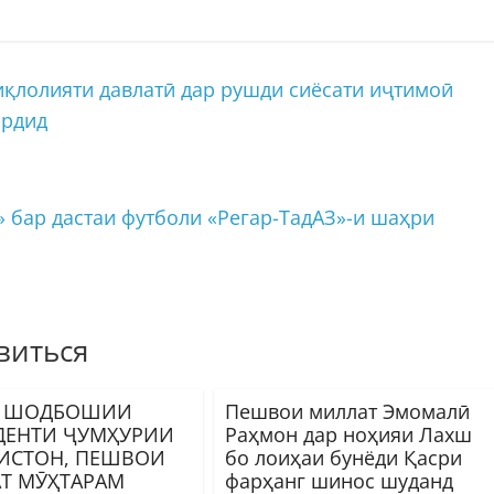
қлолияти давлатӣ дар рушди сиёсати иҷтимоӣ
ардид
бар дастаи футболи «Регар-ТадАЗ»-и шаҳри
виться
И ШОДБОШИИ
Пешвои миллат Эмомалӣ
ДЕНТИ ҶУМҲУРИИ
Раҳмон дар ноҳияи Лахш
ИСТОН, ПЕШВОИ
бо лоиҳаи бунёди Қасри
Т МӮҲТАРАМ
фарҳанг шинос шуданд