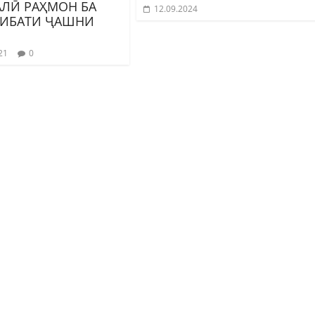
ЛӢ РАҲМОН БА
12.09.2024
ИБАТИ ҶАШНИ
21
0