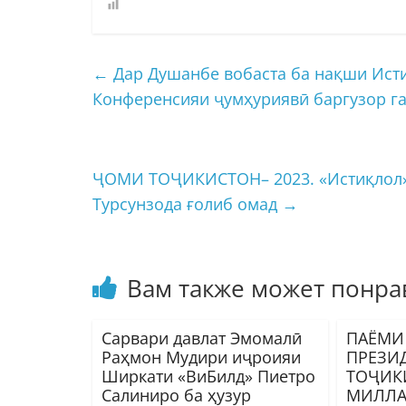
←
Дар Душанбе вобаста ба нақши Исти
Конференсияи ҷумҳуриявӣ баргузор г
ҶОМИ ТОҶИКИСТОН– 2023. «Истиқлол» 
Турсунзода ғолиб омад
→
Вам также может понра
Сарвари давлат Эмомалӣ
ПАЁМ
Раҳмон Мудири иҷроияи
ПРЕЗИ
Ширкати «ВиБилд» Пиетро
ТОҶИК
Салиниро ба ҳузур
МИЛЛА