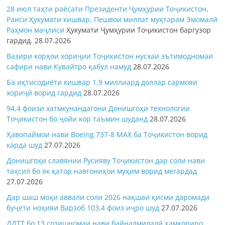
28 июл таҳти раёсати Президенти Ҷумҳурии Тоҷикистон,
Раиси Ҳукумати кишвар, Пешвои миллат муҳтарам Эмомалӣ
Раҳмон
маҷлиси
Ҳукумати Ҷумҳурии Тоҷикистон баргузор
гардид.
28.07.2026
Вазири корҳои хориҷии Тоҷикистон нусхаи эътимодномаи
сафири нави Кувайтро қабул намуд
28.07.2026
Ба иқтисодиёти кишвар 1,9 миллиард доллар сармояи
хориҷӣ ворид гардид
28.07.2026
94,4 фоизи хатмкунандагони Донишгоҳи технологии
Тоҷикистон бо ҷойи кор таъмин шуданд
28.07.2026
Ҳавопаймои нави Boeing 737-8 MAX ба Тоҷикистон ворид
карда шуд
27.07.2026
Донишгоҳи славянии Русияву Тоҷикистон дар соли нави
таҳсил бо як қатор навгониҳои муҳим ворид мегардад
27.07.2026
Дар шаш моҳи аввали соли 2026 нақшаи қисми даромади
буҷети ноҳияи Варзоб 103,4 фоиз иҷро шуд
27.07.2026
ДДТТ бо 13 созишномаи нави байналмилалӣ ҳамкориро