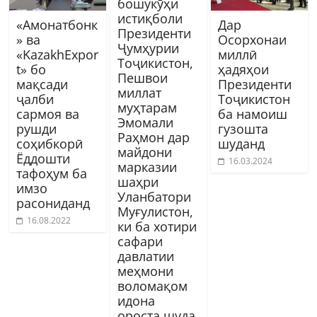
бошукӯҳи
истиқболи
«Амонатбонк
Дар
Президенти
» ва
Осорхонаи
Ҷумҳурии
«KazakhExpor
миллӣ
Тоҷикистон,
t» бо
ҳадяҳои
Пешвои
мақсади
Президенти
миллат
ҷалби
Тоҷикистон
муҳтарам
сармоя ва
ба намоиш
Эмомали
рушди
гузошта
Раҳмон дар
соҳибкорӣ
шуданд
майдони
Ёддошти
16.03.2024
марказии
тафоҳум ба
шаҳри
имзо
Уланбатори
расониданд
Муғулистон,
16.08.2022
ки ба хотири
сафари
давлатии
меҳмони
воломақом
идона
ороста шуда