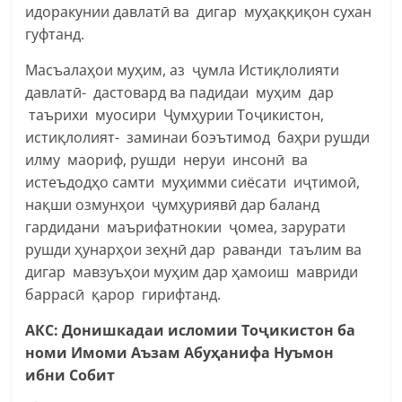
идоракунии давлатӣ ва дигар муҳаққиқон сухан
гуфтанд.
Масъалаҳои муҳим, аз ҷумла Истиқлолияти
давлатӣ- дастовард ва падидаи муҳим дар
таърихи муосири Ҷумҳурии Тоҷикистон,
истиқлолият- заминаи боэътимод баҳри рушди
илму маориф, рушди неруи инсонӣ ва
истеъдодҳо самти муҳимми сиёсати иҷтимоӣ,
нақши озмунҳои ҷумҳуриявӣ дар баланд
гардидани маърифатнокии ҷомеа, зарурати
рушди ҳунарҳои зеҳнӣ дар раванди таълим ва
дигар мавзуъҳои муҳим дар ҳамоиш мавриди
баррасӣ қарор гирифтанд.
АКС: Донишкадаи исломии Тоҷикистон ба
номи Имоми Аъзам Абуҳанифа Нуъмон
ибни Собит