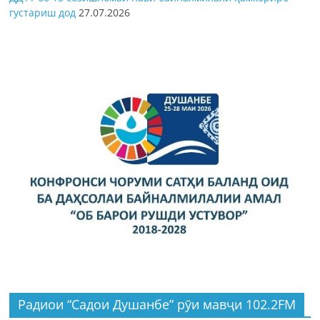
густариш дод
27.07.2026
Радиои “Садои Душанбе” рӯи мавҷи 102.2FM