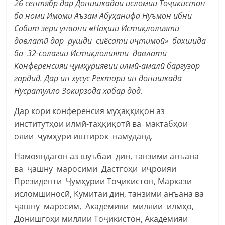
26 сентябр дар Донишкадаи исломии Тоҷикистон
ба номи Имоми Аъзам Абуҳанифа Нуъмон ибни
Собит зери унвони
«
Нақши Истиқлолияти
давлатӣ дар рушди сиёсати иҷтимоӣ» бахшида
ба 32-солагии Истиқлолияти давлатӣ
Конференсияи ҷумҳуриявии илмӣ-амалӣ баргузор
гардид. Дар ин хусус Ректори ин донишкада
Нусратулло Зокирзода хабар дод.
Дар кори конференсия муҳаққиқон аз
институтҳои илмӣ-таҳқиқотӣ ва мактабҳои
олии ҷумҳурӣ иштирок намуданд.
Намояндагон аз шуъбаи дин, танзими анъана
ва ҷашну маросими Дастгоҳи иҷроияи
Президенти Ҷумҳурии Тоҷикистон, Маркази
исломшиносӣ, Кумитаи дин, танзими анъана ва
ҷашну маросим, Академияи миллии илмҳо,
Донишгоҳи миллии Тоҷикистон, Академияи