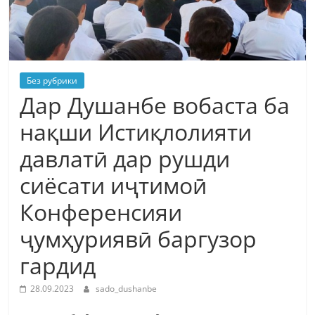
Без рубрики
Дар Душанбе вобаста ба
нақши Истиқлолияти
давлатӣ дар рушди
сиёсати иҷтимоӣ
Конференсияи
ҷумҳуриявӣ баргузор
гардид
28.09.2023
sado_dushanbe