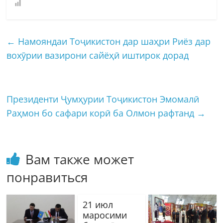
←
Намояндаи Тоҷикистон дар шаҳри Риёз дар
вохӯрии вазирони сайёҳӣ иштирок дорад
Президенти Ҷумҳурии Тоҷикистон Эмомалӣ
Раҳмон бо сафари корӣ ба Олмон рафтанд
→
Вам также может
понравиться
21 июл
маросими