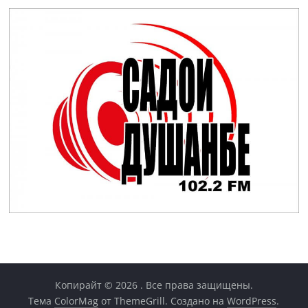
Копирайт © 2026
. Все права защищены.
Тема
ColorMag
от ThemeGrill. Создано на
WordPress
.