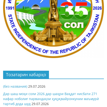
Тозатарин хабарҳо
(без названия)
29.07.2026
Дар шаш моҳи соли 2026 дар шаҳри Ваҳдат нисбати 271
нафар ноболиғ парвандаҳои ҳуқуқвайронкунии маъмурӣ
тартиб дода шуд
29.07.2026