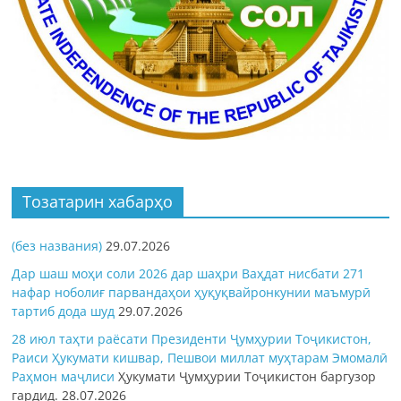
Тозатарин хабарҳо
(без названия)
29.07.2026
Дар шаш моҳи соли 2026 дар шаҳри Ваҳдат нисбати 271
нафар ноболиғ парвандаҳои ҳуқуқвайронкунии маъмурӣ
тартиб дода шуд
29.07.2026
28 июл таҳти раёсати Президенти Ҷумҳурии Тоҷикистон,
Раиси Ҳукумати кишвар, Пешвои миллат муҳтарам Эмомалӣ
Раҳмон
маҷлиси
Ҳукумати Ҷумҳурии Тоҷикистон баргузор
гардид.
28.07.2026