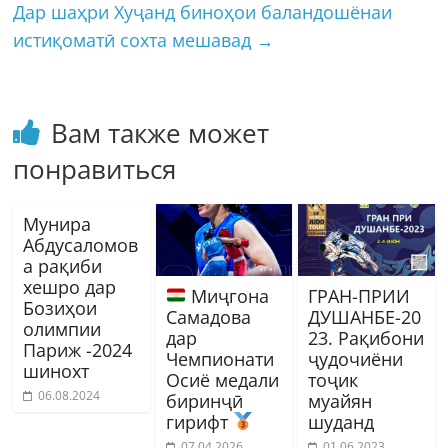
Дар шаҳри Хуҷанд биноҳои баландошёнаи
истиқоматӣ сохта мешавад
→
Вам также может
понравиться
Мунира
Абдусаломов
а рақиби
хешро дар
Миҷгона
ГРАН-ПРИИ
Бозиҳои
Самадова
ДУШАНБЕ-20
олимпии
дар
23. Рақибони
Париж -2024
Чемпионати
ҷудочиёни
шинохт
Осиё медали
тоҷик
06.08.2024
биринҷӣ
муайян
гирифт
шуданд
07.04.2026
01.06.2023