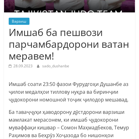
Варзиш
Имшаб ба пешвози
парчамбардорони ватан
меравем!
28.09.2023
sado_dushanbe
Имшаб соати 23:50 фазои Фурудгоҳи Душанбе аз
ҷилои медалҳои тиллову нуқра ва биринҷии
ҷудокорони номошноӣ тоҷик ҷилодор мешавад.
Ба таваҷҷуҳи ҳаводорону дӯстдорони варзиши
мамлакат мерасонем, ки имшаб ҷудокорони
муваффақи кишвар – Сомон Маҳмадбеков, Темур
Раҳимов ва Беҳрӯз Хоҷазода бо нишонҳои