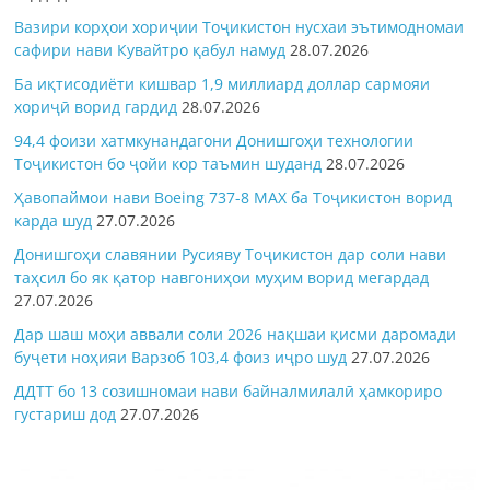
Вазири корҳои хориҷии Тоҷикистон нусхаи эътимодномаи
сафири нави Кувайтро қабул намуд
28.07.2026
Ба иқтисодиёти кишвар 1,9 миллиард доллар сармояи
хориҷӣ ворид гардид
28.07.2026
94,4 фоизи хатмкунандагони Донишгоҳи технологии
Тоҷикистон бо ҷойи кор таъмин шуданд
28.07.2026
Ҳавопаймои нави Boeing 737-8 MAX ба Тоҷикистон ворид
карда шуд
27.07.2026
Донишгоҳи славянии Русияву Тоҷикистон дар соли нави
таҳсил бо як қатор навгониҳои муҳим ворид мегардад
27.07.2026
Дар шаш моҳи аввали соли 2026 нақшаи қисми даромади
буҷети ноҳияи Варзоб 103,4 фоиз иҷро шуд
27.07.2026
ДДТТ бо 13 созишномаи нави байналмилалӣ ҳамкориро
густариш дод
27.07.2026