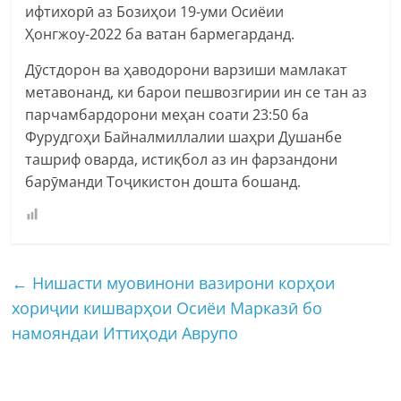
ифтихорӣ аз Бозиҳои 19-уми Осиёии
Ҳонгжоу-2022 ба ватан бармегарданд.
Дӯстдорон ва ҳаводорони варзиши мамлакат
метавонанд, ки барои пешвозгирии ин се тан аз
парчамбардорони меҳан соати 23:50 ба
Фурудгоҳи Байналмиллалии шаҳри Душанбе
ташриф оварда, истиқбол аз ин фарзандони
барӯманди Тоҷикистон дошта бошанд.
←
Нишасти муовинони вазирони корҳои
хориҷии кишварҳои Осиёи Марказӣ бо
намояндаи Иттиҳоди Аврупо