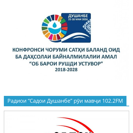
Радиои “Садои Душанбе” рӯи мавҷи 102.2FM