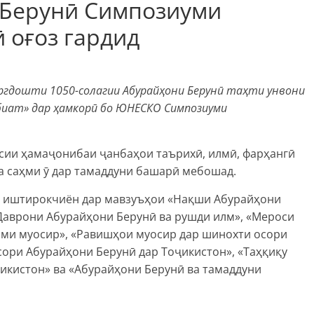
 Берунӣ Симпозиуми
 оғоз гардид
ургдошти 1050-солагии Абурайҳони Берунӣ таҳти унвони
биат» дар ҳамкорӣ бо ЮНЕСКО Симпозиуми
сии ҳамаҷонибаи ҷанбаҳои таърихӣ, илмӣ, фарҳангӣ
а саҳми ӯ дар тамаддуни башарӣ мебошад.
м иштирокчиён дар мавзуъҳои «Нақши Абурайҳони
Даврони Абурайҳони Берунӣ ва рушди илм», «Мероси
ми муосир», «Равишҳои муосир дар шинохти осори
сори Абурайҳони Берунӣ дар Тоҷикистон», «Таҳқиқу
икистон» ва «Абурайҳони Берунӣ ва тамаддуни