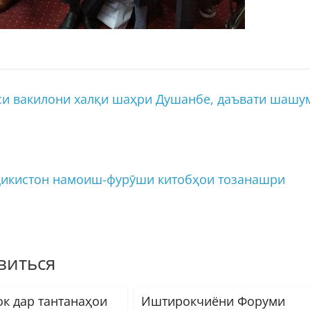
и вакилони халқи шаҳри Душанбе, даъвати шашу
ҷикистон намоиш-фурӯши китобҳои тозанашри
виться
к дар тантанаҳои
Иштирокчиёни Форуми