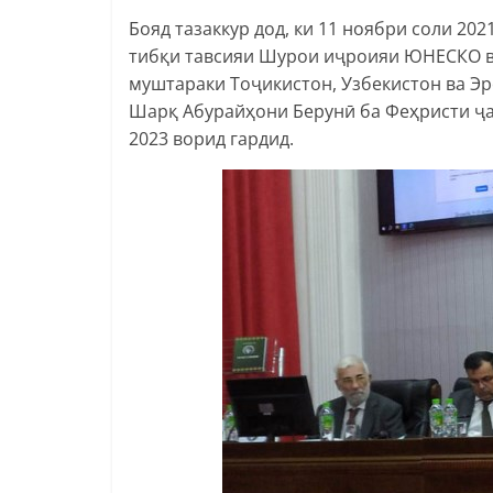
Бояд тазаккур дод, ки 11 ноябри соли 2
тибқи тавсияи Шурои иҷроияи ЮНЕСКО в
муштараки Тоҷикистон, Узбекистон ва Эр
Шарқ Абурайҳони Берунӣ ба Феҳристи ҷ
2023 ворид гардид.