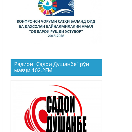
Радиои “Садои Душанбе” рӯи
мавҷи 102.2FM