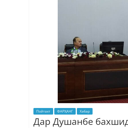
Пойтахт
ФАРҲАНГ
Хабар
Дар Душанбе бахшид