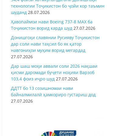
технологии Тоҷикистон бо ҷойи кор таъмин
шуданд
28.07.2026
Ҳавопаймои нави Boeing 737-8 MAX ба
Тоҷикистон ворид карда шуд
27.07.2026
Донишгоҳи славянии Русияву Тоҷикистон
дар соли нави таҳсил бо як қатор
навгониҳои муҳим ворид мегардад
27.07.2026
Дар шаш моҳи аввали соли 2026 нақшаи
қисми даромади буҷети ноҳияи Варзоб
103,4 фоиз иҷро шуд
27.07.2026
ДДТТ бо 13 созишномаи нави
байналмилалӣ ҳамкориро густариш дод
27.07.2026