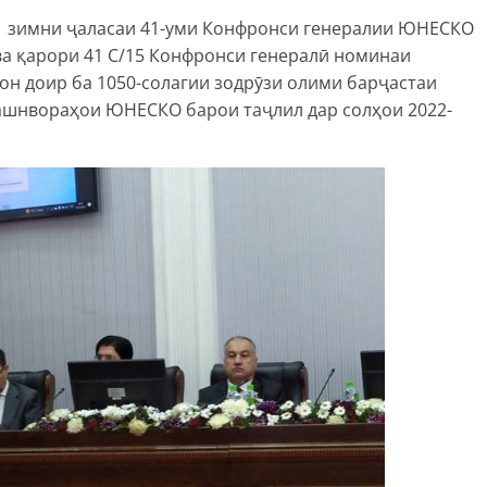
021 зимни ҷаласаи 41-уми Конфронси генералии ЮНЕСКО
а қарори 41 C/15 Конфронси генералӣ номинаи
он доир ба 1050-солагии зодрӯзи олими барҷастаи
ашнвораҳои ЮНЕСКО барои таҷлил дар солҳои 2022-