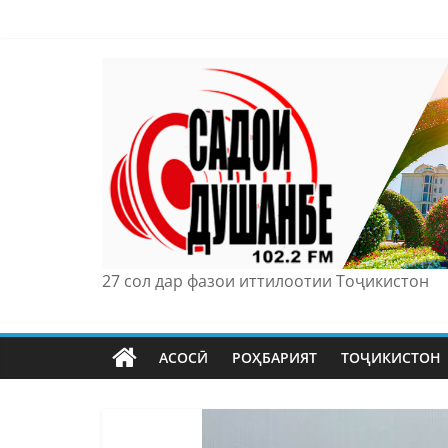
Skip
to
content
27 сол дар фазои иттилоотии Тоҷикистон
АСОСӢ
РОҲБАРИЯТ
ТОҶИКИСТОН