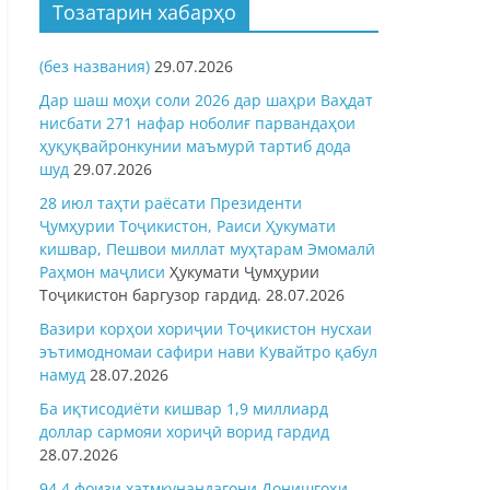
Тозатарин хабарҳо
(без названия)
29.07.2026
Дар шаш моҳи соли 2026 дар шаҳри Ваҳдат
нисбати 271 нафар ноболиғ парвандаҳои
ҳуқуқвайронкунии маъмурӣ тартиб дода
шуд
29.07.2026
28 июл таҳти раёсати Президенти
Ҷумҳурии Тоҷикистон, Раиси Ҳукумати
кишвар, Пешвои миллат муҳтарам Эмомалӣ
Раҳмон
маҷлиси
Ҳукумати Ҷумҳурии
Тоҷикистон баргузор гардид.
28.07.2026
Вазири корҳои хориҷии Тоҷикистон нусхаи
эътимодномаи сафири нави Кувайтро қабул
намуд
28.07.2026
Ба иқтисодиёти кишвар 1,9 миллиард
доллар сармояи хориҷӣ ворид гардид
28.07.2026
94,4 фоизи хатмкунандагони Донишгоҳи