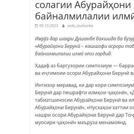
солагии Абурайҳони
байналмилалии илмӣ
09.10.2023
sado_dushanbe
Имрӯз дар шаҳри Душанбе бахшида ба буз
«Абурайҳони Берунӣ – кашшофи асрори та
байналмилалии илмӣ оғоз гардид.
Ҳадаф аз баргузории симпозиум — барра
ва иҷтимоии осори Абурайҳони Берунӣ в
Интизор меравад, ки дар кори симпозиу
Берунӣ дар пешрафти илмҳои ҷаҳонӣ», «
табиатшиносии Абурайҳони Берунӣ ва ил
Абурайҳони Берунӣ», «Нусхаҳои хаттии о
нашри осори Абурайҳони Берунӣ дар Тоҷ
муосири ҷаҳонӣ» маъруза менамоянд.