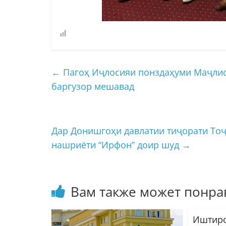
←
Пагоҳ Иҷлосияи понздаҳуми Маҷлис
баргузор мешавад
Дар Донишгоҳи давлатии тиҷорати То
нашриёти “Ирфон” доир шуд
→
Вам также может понра
Иштиро