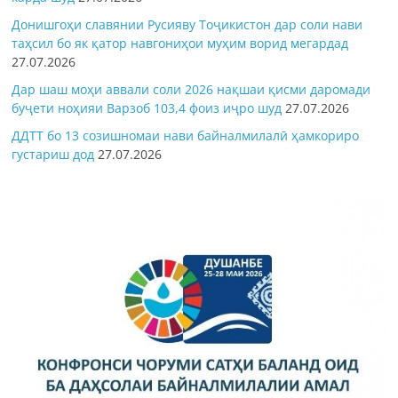
Донишгоҳи славянии Русияву Тоҷикистон дар соли нави
таҳсил бо як қатор навгониҳои муҳим ворид мегардад
27.07.2026
Дар шаш моҳи аввали соли 2026 нақшаи қисми даромади
буҷети ноҳияи Варзоб 103,4 фоиз иҷро шуд
27.07.2026
ДДТТ бо 13 созишномаи нави байналмилалӣ ҳамкориро
густариш дод
27.07.2026