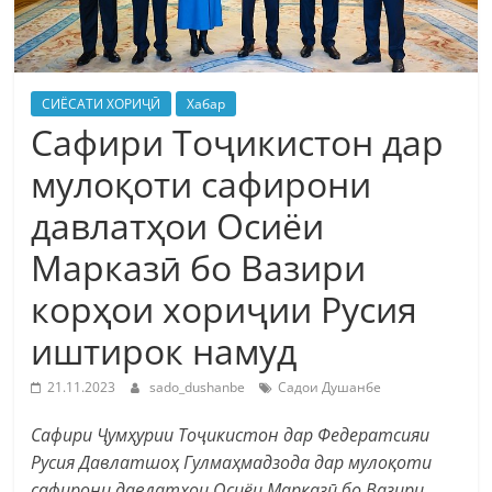
СИЁСАТИ ХОРИҶӢ
Хабар
Сафири Тоҷикистон дар
мулоқоти сафирони
давлатҳои Осиёи
Марказӣ бо Вазири
корҳои хориҷии Русия
иштирок намуд
21.11.2023
sado_dushanbe
Садои Душанбе
Сафири Ҷумҳурии Тоҷикистон дар Федератсияи
Русия Давлатшоҳ Гулмаҳмадзода дар мулоқоти
сафирони давлат
ҳои Осиёи Марказӣ
бо Вазири