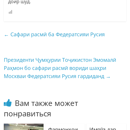
доир шуд.
←
Сафари расмӣ ба Федератсияи Русия
Президенти Ҷумҳурии Тоҷикистон Эмомалӣ
Раҳмон бо сафари расмӣ вориди шаҳри
Москваи Федератсияи Русия гардиданд
→
Вам также может
понравиться
Фармонҳои
Имрӯз дар