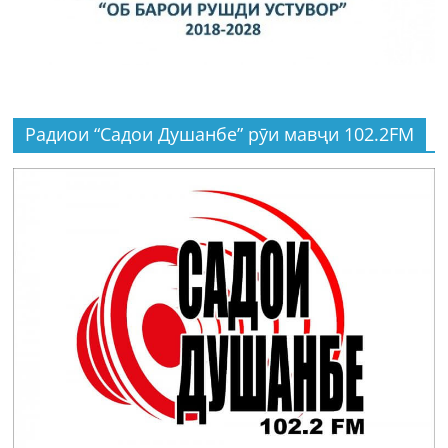
Радиои “Садои Душанбе” рӯи мавҷи 102.2FM