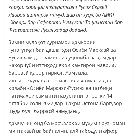
корҳои хориҷии Федератсияи Русия Сергей
Лавров
иштирок намуд. Дар ин хусус ба АМИТ
«Ховар» дар
Сафорати Ҷумҳурии Тоҷикистон дар
Федератсияи Русия хабар доданд.
Зимни мулоқот дурнамои ҳамкории
гуногунҷанбаи давлатҳои Осиёи Марказӣ ва
Русия ҳам дар заминаи дуҷониба ва ҳам дар
чаҳорчӯби иттиҳодияҳои ҳамгироӣ мавриди
баррасӣ қарор гирифт. Аз ҷумла,
иштироккунандагон масоили ҳамкорӣ дар
қолаби «Осиёи Марказӣ-Русия» ва татбиқи
натиҷаҳои саммити нахустини онро, ки 14
октябри соли 2022 дар шаҳри Остона баргузор
шуда буд, баррасӣ намуданд.
Ҳамчунин оид ба масъалаҳои муҳими рӯзномаи
минтақавӣ ва байналмилалӣ табодули афкор