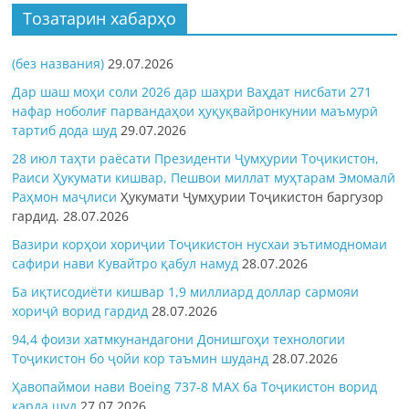
Тозатарин хабарҳо
(без названия)
29.07.2026
Дар шаш моҳи соли 2026 дар шаҳри Ваҳдат нисбати 271
нафар ноболиғ парвандаҳои ҳуқуқвайронкунии маъмурӣ
тартиб дода шуд
29.07.2026
28 июл таҳти раёсати Президенти Ҷумҳурии Тоҷикистон,
Раиси Ҳукумати кишвар, Пешвои миллат муҳтарам Эмомалӣ
Раҳмон
маҷлиси
Ҳукумати Ҷумҳурии Тоҷикистон баргузор
гардид.
28.07.2026
Вазири корҳои хориҷии Тоҷикистон нусхаи эътимодномаи
сафири нави Кувайтро қабул намуд
28.07.2026
Ба иқтисодиёти кишвар 1,9 миллиард доллар сармояи
хориҷӣ ворид гардид
28.07.2026
94,4 фоизи хатмкунандагони Донишгоҳи технологии
Тоҷикистон бо ҷойи кор таъмин шуданд
28.07.2026
Ҳавопаймои нави Boeing 737-8 MAX ба Тоҷикистон ворид
карда шуд
27.07.2026