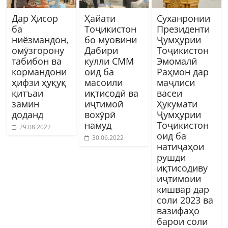
Дар Ҳисор
Ҳайати
Суханронии
ба
Тоҷикистон
Президенти
ниёзмандон,
бо муовини
Ҷумҳурии
омӯзгорону
Дабири
Тоҷикистон
табибон ва
кулли СММ
Эмомалӣ
кормандони
оид ба
Раҳмон дар
ҳифзи ҳуқуқ
масоили
маҷлиси
қитъаи
иқтисодӣ ва
васеи
замин
иҷтимоӣ
Ҳукумати
доданд
вохӯрӣ
Ҷумҳурии
намуд
Тоҷикистон
29.08.2022
оид ба
30.06.2022
натиҷаҳои
рушди
иқтисодиву
иҷтимоии
кишвар дар
соли 2023 ва
вазифаҳо
барои соли