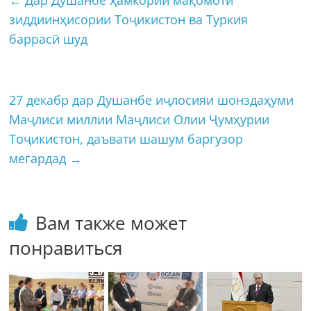
←
Дар Душанбе ҳамкории мақомоти
зиддиинҳисории Тоҷикистон ва Туркия
баррасӣ шуд
27 декабр дар Душанбе иҷлосияи шонздаҳуми
Маҷлиси миллии Маҷлиси Олии Ҷумҳурии
Тоҷикистон, даъвати шашум баргузор
мегардад
→
Вам также может
понравиться