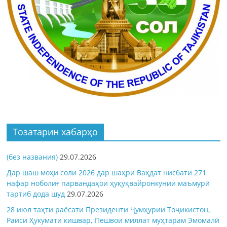
Тозатарин хабарҳо
(без названия)
29.07.2026
Дар шаш моҳи соли 2026 дар шаҳри Ваҳдат нисбати 271
нафар ноболиғ парвандаҳои ҳуқуқвайронкунии маъмурӣ
тартиб дода шуд
29.07.2026
28 июл таҳти раёсати Президенти Ҷумҳурии Тоҷикистон,
Раиси Ҳукумати кишвар, Пешвои миллат муҳтарам Эмомалӣ