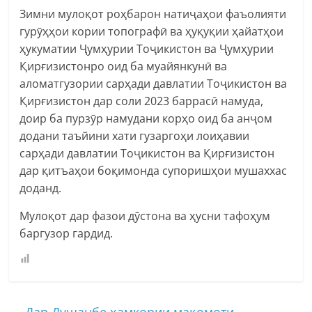
Зимни мулоқот роҳбарон натиҷаҳои фаъолияти
гурӯҳҳои кории топографӣ ва ҳуқуқии ҳайатҳои
ҳукуматии Ҷумҳурии Тоҷикистон ва Ҷумҳурии
Қирғизистонро оид ба муайянкунӣ ва
аломатгузории сарҳади давлатии Тоҷикистон ва
Қирғизистон дар соли 2023 баррасӣ намуда,
доир ба пурзӯр намудани корҳо оид ба анҷом
додани таъйини хати гузаргоҳи лоиҳавии
сарҳади давлатии Тоҷикистон ва Қирғизистон
дар қитъаҳои боқимонда супоришҳои мушаххас
доданд.
Мулоқот дар фазои дӯстона ва ҳусни тафоҳум
баргузор гардид.