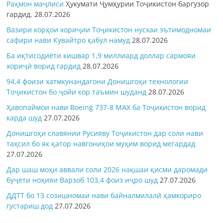
Раҳмон
маҷлиси
Ҳукумати Ҷумҳурии Тоҷикистон баргузор
гардид.
28.07.2026
Вазири корҳои хориҷии Тоҷикистон нусхаи эътимодномаи
сафири нави Кувайтро қабул намуд
28.07.2026
Ба иқтисодиёти кишвар 1,9 миллиард доллар сармояи
хориҷӣ ворид гардид
28.07.2026
94,4 фоизи хатмкунандагони Донишгоҳи технологии
Тоҷикистон бо ҷойи кор таъмин шуданд
28.07.2026
Ҳавопаймои нави Boeing 737-8 MAX ба Тоҷикистон ворид
карда шуд
27.07.2026
Донишгоҳи славянии Русияву Тоҷикистон дар соли нави
таҳсил бо як қатор навгониҳои муҳим ворид мегардад
27.07.2026
Дар шаш моҳи аввали соли 2026 нақшаи қисми даромади
буҷети ноҳияи Варзоб 103,4 фоиз иҷро шуд
27.07.2026
ДДТТ бо 13 созишномаи нави байналмилалӣ ҳамкориро
густариш дод
27.07.2026