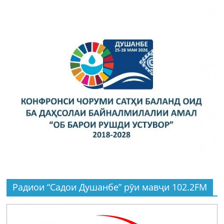
Радиои “Садои Душанбе” рӯи мавҷи 102.2FM