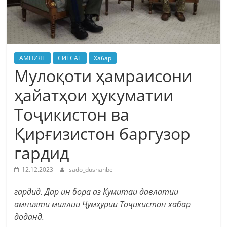
АМНИЯТ
СИЁСАТ
Хабар
Мулоқоти ҳамраисони
ҳайатҳои ҳукуматии
Тоҷикистон ва
Қирғизистон баргузор
гардид
12.12.2023
sado_dushanbe
гардид. Дар ин бора аз Кумитаи давлатии
амнияти миллии Ҷумҳурии Тоҷикистон хабар
доданд.