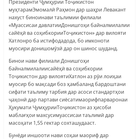
Президенти Ҷумҳурии Тоҷикистон
муҳтарамЭмомалӣ Раҳмон дар шаҳри Левакант
нахуст биноинави таълимии филиали
«Муассисаи давлатииДонишгоҳи байналмилалии
сайёҳӣ ва соҳибкорииТоҷикистон» дар вилояти
Хатлонро ба истифодадода, бо имконоти
муосири донишомӯзӣ дар он шинос шуданд.
Бинои нави филиали Донишгоҳи
байналмилалиисайёҳӣ ва соҳибкории
Тоҷикистон дар вилоятиХатлон аз рӯи лоиҳаи
муосир бо мақсади боз ҳамбаланд бардоштани
сифати таълиму тарбия дар асоси стандартҳои
ҷаҳонӣ дар партави сиёсатимаорифпарваронаи
Ҳукумати ҶумҳурииТоҷикистон аз ҳисоби
маблағҳои махсусимуассисаи таълимӣ дар
масоҳати 1,55 гектар сохташудааст.
Бунёди иншооти нави соҳаи маориф дар