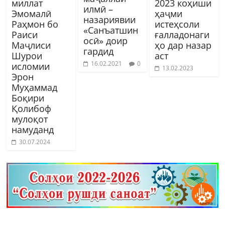
миллат
2023 коҳиши
илмӣ –
Эмомалӣ
ҳаҷми
назариявии
Раҳмон бо
истеҳсоли
«Санъатшин
Раиси
ғалладонаги
осӣ» доир
Маҷлиси
ҳо дар назар
гардид
Шурои
аст
16.02.2021
0
исломии
13.02.2023
Эрон
Муҳаммад
Боқири
Қолибоф
мулоқот
намуданд
30.07.2024