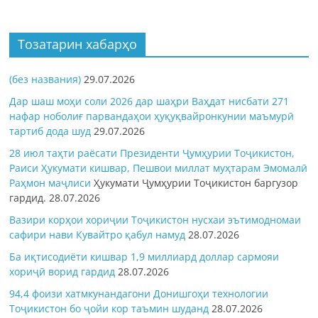
Тозатарин хабарҳо
(без названия)
29.07.2026
Дар шаш моҳи соли 2026 дар шаҳри Ваҳдат нисбати 271
нафар ноболиғ парвандаҳои ҳуқуқвайронкунии маъмурӣ
тартиб дода шуд
29.07.2026
28 июл таҳти раёсати Президенти Ҷумҳурии Тоҷикистон,
Раиси Ҳукумати кишвар, Пешвои миллат муҳтарам Эмомалӣ
Раҳмон
маҷлиси
Ҳукумати Ҷумҳурии Тоҷикистон баргузор
гардид.
28.07.2026
Вазири корҳои хориҷии Тоҷикистон нусхаи эътимодномаи
сафири нави Кувайтро қабул намуд
28.07.2026
Ба иқтисодиёти кишвар 1,9 миллиард доллар сармояи
хориҷӣ ворид гардид
28.07.2026
94,4 фоизи хатмкунандагони Донишгоҳи технологии
Тоҷикистон бо ҷойи кор таъмин шуданд
28.07.2026