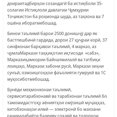
доираитадбирҳои созандагӣ ба истиқболи 35-
солагии Истиқлоли давлатии Ҷумҳурии
Тоҷикистон ба роҳмонда шуда, аз таҳхона ва 7
ошёна иборатмебошад.
Бинои таълимӣ барои 2500 донишҷӯ дар як
бастпешбинӣ гардида, дорои 27 ҳуҷраи корӣ, 37
синфхонаи барҳавои таълимӣ, 4 марказ, аз
ҷумлаМаркази таҳқиқотии иқтисоди «сабз»,
Марказиҳамкории байналмилалӣ ва татбиқи
лоиҳаҳо, Маркази забони русӣ, Маркази зеҳни
сунъӣ, озмоишгоҳҳои фаъолияти гумрукӣ ва 1С
муҳосиботмебошад.
Бунёди меҳмонхонаи таълимӣ,
сервиситарабхонавӣ ва тарабхонаи таълимӣ бо
тамомидастгоҳу аёниятҳои омӯзишӣ муҷаҳҳаз,
китобхонаҳои илмӣ — электронӣ бо махзани
ғанииадабиёти бадеиву соҳавӣ ва толорҳои