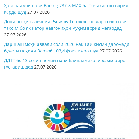
Ҳавопаймои нави Boeing 737-8 MAX ба Тоҷикистон ворид
карда шуд
27.07.2026
Донишгоҳи славянии Русияву Тоҷикистон дар соли нави
таҳсил бо як қатор навгониҳои муҳим ворид мегардад
27.07.2026
Дар шаш моҳи аввали соли 2026 нақшаи қисми даромади
буҷети ноҳияи Варзоб 103,4 фоиз иҷро шуд
27.07.2026
ДДТТ бо 13 созишномаи нави байналмилалӣ ҳамкориро
густариш дод
27.07.2026