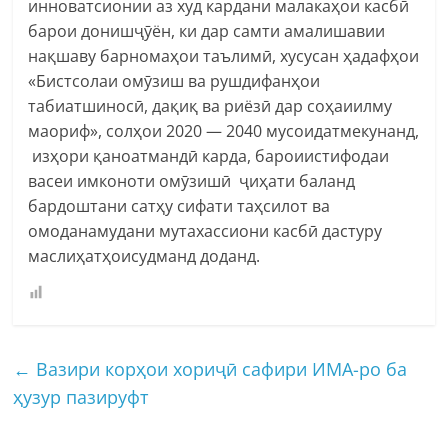
инноватсионии аз худ кардани малакаҳои касбӣ
барои донишҷӯён, ки дар самти амалишавии
нақшаву барномаҳои таълимӣ, хусусан ҳадафҳои
«Бистсолаи омӯзиш ва рушдифанҳои
табиатшиносӣ, дақиқ ва риёзӣ дар соҳаиилму
маориф», солҳои 2020 — 2040 мусоидатмекунанд,
изҳори қаноатмандӣ карда, бароиистифодаи
васеи имконоти омӯзишӣ ҷиҳати баланд
бардоштани сатҳу сифати таҳсилот ва
омоданамудани мутахассиони касбӣ дастуру
маслиҳатҳоисудманд доданд.
←
Вазири корҳои хориҷӣ cафири ИМА-ро ба
ҳузур пазируфт