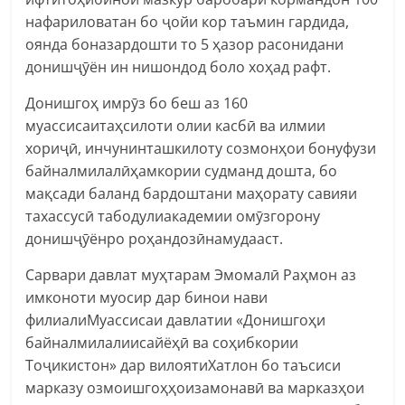
нафариловатан бо ҷойи кор таъмин гардида,
оянда боназардошти то 5 ҳазор расонидани
донишҷӯён ин нишондод боло хоҳад рафт.
Донишгоҳ имрӯз бо беш аз 160
муассисаитаҳсилоти олии касбӣ ва илмии
хориҷӣ, инчунинташкилоту созмонҳои бонуфузи
байналмилалӣҳамкории судманд дошта, бо
мақсади баланд бардоштани маҳорату савияи
тахассусӣ табодулиакадемии омӯзгорону
донишҷӯёнро роҳандозӣнамудааст.
Сарвари давлат муҳтарам Эмомалӣ Раҳмон аз
имконоти муосир дар бинои нави
филиалиМуассисаи давлатии «Донишгоҳи
байналмилалиисайёҳӣ ва соҳибкории
Тоҷикистон» дар вилоятиХатлон бо таъсиси
марказу озмоишгоҳҳоизамонавӣ ва марказҳои