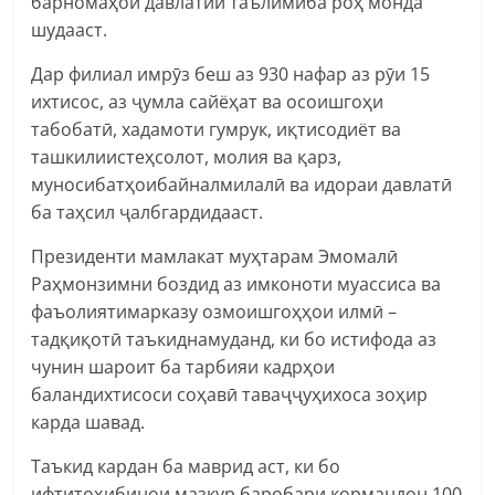
барномаҳои давлатии таълимӣба роҳ монда
шудааст.
Дар филиал имрӯз беш аз 930 нафар аз рӯи 15
ихтисос, аз ҷумла сайёҳат ва осоишгоҳи
табобатӣ, хадамоти гумрук, иқтисодиёт ва
ташкилиистеҳсолот, молия ва қарз,
муносибатҳоибайналмилалӣ ва идораи давлатӣ
ба таҳсил ҷалбгардидааст.
Президенти мамлакат муҳтарам Эмомалӣ
Раҳмонзимни боздид аз имконоти муассиса ва
фаъолиятимарказу озмоишгоҳҳои илмӣ –
тадқиқотӣ таъкиднамуданд, ки бо истифода аз
чунин шароит ба тарбияи кадрҳои
баландихтисоси соҳавӣ таваҷҷуҳихоса зоҳир
карда шавад.
Таъкид кардан ба маврид аст, ки бо
ифтитоҳибинои мазкур баробари кормандон 100