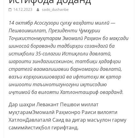
14.12.2023
sado_dushanbe
14 октябр Асосгузори сулҳу ваҳдати миллӣ —
Пешвоимиллат, Президенти Ҷумҳурии
Тоҷикистонмуҳтарам Эмомалӣ Раҳмон бо мақсади
шиносоӣ бораванди тадбирҳои созандагӣ ба
истиқболи 35-солагии Истиқлоли давлатӣ,
шароити зиндагиисокинон, татбиқи ҳадафҳои
стратегӣ ваамалишавии барномаҳои давлатӣ,
вазъи корҳоикишоварзӣ ва ифтитоҳи як қатор
иншооти таъинотигуногуни иқтисодию
иҷтимоӣ ба вилояти Хатлонташриф оварданд.
Дар шаҳри Левакант Пешвои миллат
муҳтарамЭмомалӣ Раҳмонро Раиси вилояти
ХатлонДавлаталӣ Саид ва дигар масъулон гарму
самимӣистиқбол гирифтанд.