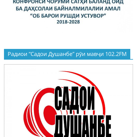
Радиои “Садои Душанбе” рӯи мавҷи 102.2FM