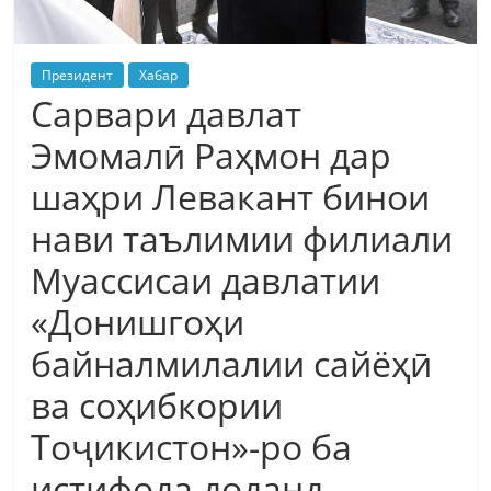
Президент
Хабар
Сарвари давлат
Эмомалӣ Раҳмон дар
шаҳри Левакант бинои
нави таълимии филиали
Муассисаи давлатии
«Донишгоҳи
байналмилалии сайёҳӣ
ва соҳибкории
Тоҷикистон»-ро ба
истифода доданд