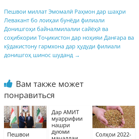
Пешвои миллат Эмомалӣ Раҳмон дар шаҳри
Левакант бо лоиҳаи бунёди филиали
Донишгоҳи байналмилалии сайёҳӣ ва
соҳибкории Тоҷикистон дар ноҳияи Данғара ва
кӯдакистону гармхона дар ҳудуди филиали
донишгоҳ шинос шуданд
→
Вам также может
понравиться
Дар АМИТ
муаррифии
нашри
дуюми
Пешвои
Солҳои 2022-
маҷаллаи