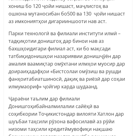
хониш бо 120 ҷойи нишаст, маҷлисгоҳ ва
ошхона мутаносибан бо500 ва 130 ҷойи нишаст
аз имкониятҳои дигарииншооти нав аст.
Парки технологӣ ва филиали институти илмӣ –
тадқиқотии донишгоҳ дар бинои нав аз
бахшҳоидигари филиал аст, ки бо мақсади
татбиқидонишҳои назариявии донишҷӯён дар
амалия ваамиқтар омӯхтани илмҳои муосир дар
доираиҳадафҳои «Бистсолаи омӯзиш ва рушди
фанҳоитабиатшиносӣ, дақиқ ва риёзӣ дар соҳаи
илмумаориф» ҷойгир карда шудаанд.
Ҷараёни таълим дар филиали
Донишгоҳибайналмилалии сайёҳӣ ва
соҳибкории Тоҷикистондар вилояти Хатлон дар
шуъбаи таҳсили рӯзона вафосилавӣ аз рӯйи
низоми таҳсили кредитӣмувофиқи нақшаю