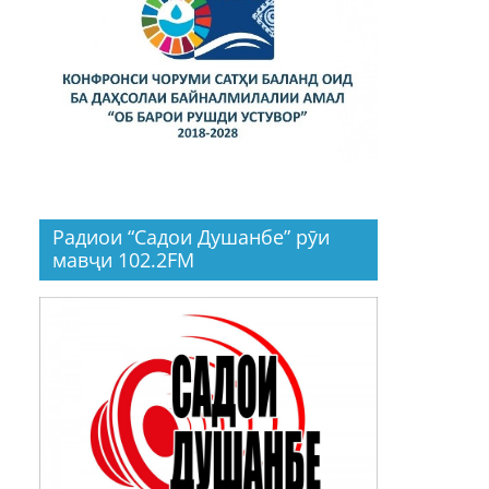
Радиои “Садои Душанбе” рӯи
мавҷи 102.2FM