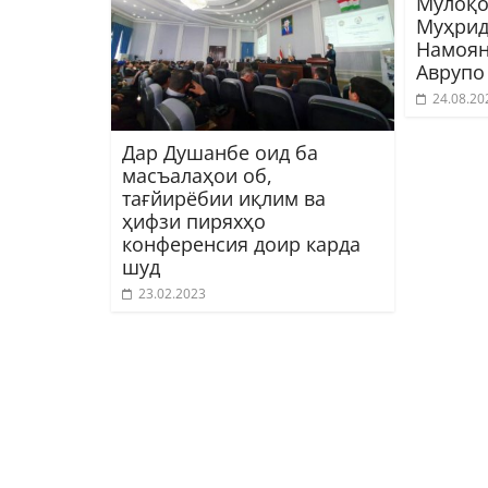
Мулоқо
Муҳрид
Намоян
Аврупо
24.08.20
Дар Душанбе оид ба
масъалаҳои об,
тағйирёбии иқлим ва
ҳифзи пиряхҳо
конференсия доир карда
шуд
23.02.2023