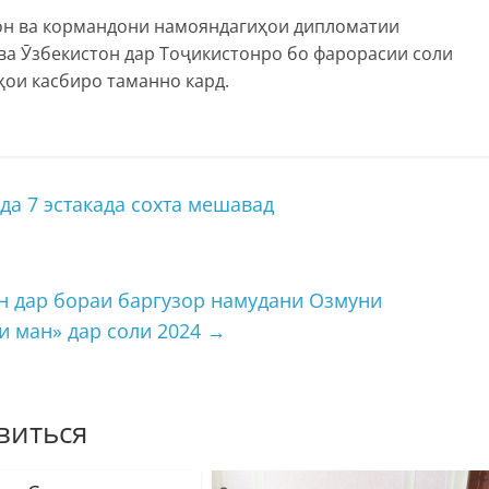
он ва кормандони намояндагиҳои дипломатии
 ва Ӯзбекистон дар Тоҷикистонро бо фарорасии соли
ҳои касбиро таманно кард.
да 7 эстакада сохта мешавад
н дар бораи баргузор намудани Озмуни
и ман» дар соли 2024
→
виться