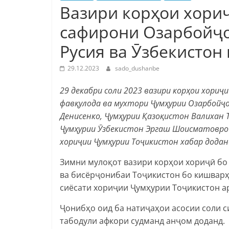
Вазири корҳои хори
сафирони Озарбойҷон
Русия ва Ӯзбекистон
29.12.2023
sado_dushanbe
29 декабри соли 2023 вазири корҳои хори
фавқулода ва мухтори Ҷумҳурии Озарбойҷо
Денисенко, Ҷумҳурии Қазоқистон Валихан Т
Ҷумҳурии Ӯзбекистон Эргаш Шоисматовро б
хориҷии Ҷумҳурии Тоҷикистон хабар додан
Зимни мулоқот вазири корҳои хориҷӣ бо
ва бисёрҷонибаи Тоҷикистон бо кишварҳо
сиёсати хориҷии Ҷумҳурии Тоҷикистон ар
Ҷонибҳо оид ба натиҷаҳои асосии соли 
табодули афкори судманд анҷом доданд.