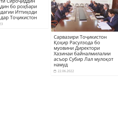
ти Сироҷиддин
дин бо роҳбари
дагии Иттиҳоди
 дар Тоҷикистон
23
Сарвазири Тоҷикистон
Қоҳир Расулзода бо
муовини Директори
Хазинаи байналмилалии
асъор Субир Лал мулоқот
намуд
22.06.2022