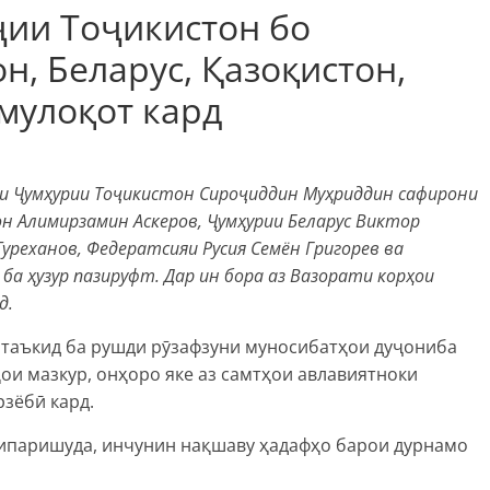
ҷии Тоҷикистон бо
, Беларус, Қазоқистон,
 мулоқот кард
ҷии Ҷумҳурии Тоҷикистон Сироҷиддин Муҳриддин сафирони
н Алимирзамин Аскеров, Ҷумҳурии Беларус Виктор
уреханов, Федератсияи Русия Семён Григорев ва
а ҳузур пазируфт. Дар ин бора аз Вазорати корҳои
д.
 таъкид ба рушди рӯзафзуни муносибатҳои дуҷониба
и мазкур, онҳоро яке аз самтҳои авлавиятноки
зёбӣ кард.
сипаришуда, инчунин нақшаву ҳадафҳо барои дурнамо