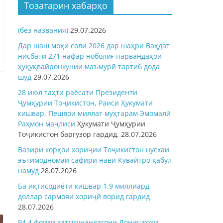
Тозатарин хабарҳо
(без названия)
29.07.2026
Дар шаш моҳи соли 2026 дар шаҳри Ваҳдат
нисбати 271 нафар ноболиғ парвандаҳои
ҳуқуқвайронкунии маъмурӣ тартиб дода
шуд
29.07.2026
28 июл таҳти раёсати Президенти
Ҷумҳурии Тоҷикистон, Раиси Ҳукумати
кишвар, Пешвои миллат муҳтарам Эмомалӣ
Раҳмон
маҷлиси
Ҳукумати Ҷумҳурии
Тоҷикистон баргузор гардид.
28.07.2026
Вазири корҳои хориҷии Тоҷикистон нусхаи
эътимодномаи сафири нави Кувайтро қабул
намуд
28.07.2026
Ба иқтисодиёти кишвар 1,9 миллиард
доллар сармояи хориҷӣ ворид гардид
28.07.2026
94,4 фоизи хатмкунандагони Донишгоҳи