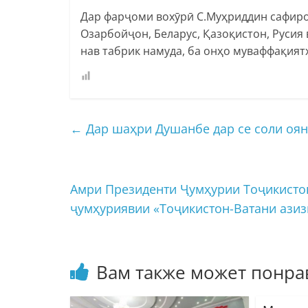
Дар фарҷоми вохӯрӣ С.Муҳриддин сафир
Озарбойҷон, Беларус, Қазоқистон, Русия
нав табрик намуда, ба онҳо муваффақият
←
Дар шаҳри Душанбе дар се соли оян
Амри Президенти Ҷумҳурии Тоҷикисто
ҷумҳуриявии «Тоҷикистон-Ватани азиз
Вам также может понра