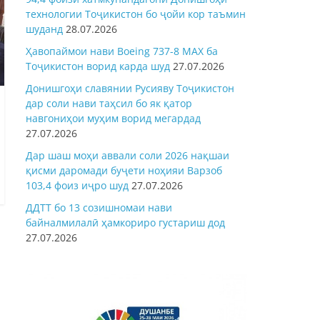
технологии Тоҷикистон бо ҷойи кор таъмин
шуданд
28.07.2026
Ҳавопаймои нави Boeing 737-8 MAX ба
Тоҷикистон ворид карда шуд
27.07.2026
Донишгоҳи славянии Русияву Тоҷикистон
дар соли нави таҳсил бо як қатор
навгониҳои муҳим ворид мегардад
27.07.2026
Дар шаш моҳи аввали соли 2026 нақшаи
қисми даромади буҷети ноҳияи Варзоб
103,4 фоиз иҷро шуд
27.07.2026
ДДТТ бо 13 созишномаи нави
байналмилалӣ ҳамкориро густариш дод
27.07.2026