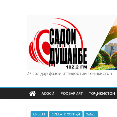
Skip
to
content
27 сол дар фазои иттилоотии Тоҷикистон
АСОСӢ
РОҲБАРИЯТ
ТОҶИКИСТОН
СИЁСАТ
СИЁСАТИ ХОРИҶӢ
Хабар