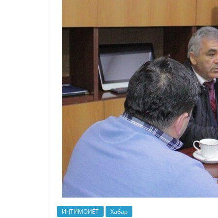
ИҶТИМОИЁТ
Хабар