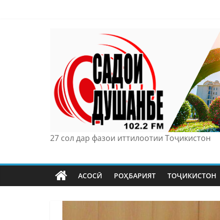
Skip
to
content
27 сол дар фазои иттилоотии Тоҷикистон
АСОСӢ
РОҲБАРИЯТ
ТОҶИКИСТОН