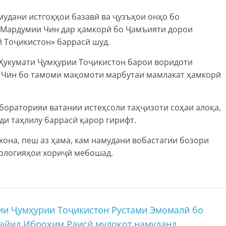
удани истгоҳҳои базавӣ ва ҷузъҳои онҳо бо
 Мардумии Чин дар ҳамкорӣ бо Ҷамъияти дорои
й Тоҷикистон» баррасӣ шуд.
и Ҳукумати Ҷумҳурии Тоҷикистон барои воридоти
 Чин бо тамоми мақомоти марбутаи мамлакат ҳамкорӣ
бораторияи ватании истеҳсоли таҳҷизоти соҳаи алоқа,
ди таҳлилу баррасӣ қарор гирифт.
рхона, пеш аз ҳама, кам намудани вобастагии бозори
нологияҳои хориҷӣ мебошад.
и Ҷумҳурии Тоҷикистон Рустами Эмомалӣ бо
айид Иброҳим Раисӣ мулоқот намуданд