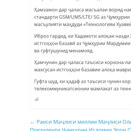
Ҳамзамон дар ҷаласа масъалаи ворид нам
стандарти GSM/UMS/LTE/ 5G аз Ҷумҳурии
масъулияти маҳдуди «Технологияи Хуаве
Иброз гардид, ки Хадамоти алоқаи назд
истгоҳҳои базавӣ аз Ҷумҳурии Мардумии
ва гуфтушунид менамояд.
Ҳамчунин дар ҷаласа таъсиси корхона-ла
махсусан истгоҳҳои базавии алоқа маври
Гуфта шуд, ки ҳадаф аз таъсиси чунин ко
телекоммуникатсионии мамлакат аз тех
←
Раиси Маҷлиси миллии Маҷлиси Оли
Президенти Ҷумҳурии Исломии Эрон С