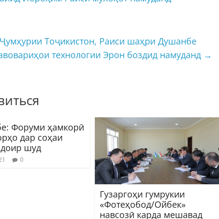
Ҷумҳурии Тоҷикистон, Раиси шаҳри Душанбе
навовариҳои технологии Эрон боздид намуданд
→
виться
е: Форуми ҳамкорӣ
орҳо дар соҳаи
 доир шуд
21
0
Гузаргоҳи гумрукии
«Фотеҳобод/Ойбек»
навсозӣ карда мешавад