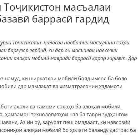
и Тоҷикистон масъалаи
базавӣ баррасӣ гардид
ҳурии Тоҷикистон ҷаласаи навбатии масъулини соҳаи
ӣ баргузор гардид, ки дар он масъалаи навсозии
онии алоқаи мобилӣ мавриди баррасӣ қарор гирифт. Дар
з намуд, ки ширкатҳои мобилӣ бояд имсол ба боло
мобилӣ дар мамлакат ва хизматрасонии хадамоти
аботи аҳолӣ ва тамоми соҳаҳо ба алоқаи мобилӣ,
да, ҳамзамон технологияҳои нав ба таври зудҳангом
ванд. Аз ин рӯ, зарурат пеш омадааст, ки навсозии
сониҳои алоқаи мобилӣ бо ҳолати баланду дастрас ба