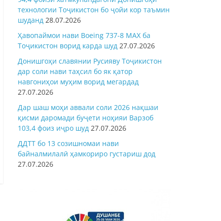
технологии Тоҷикистон бо ҷойи кор таъмин
шуданд
28.07.2026
Ҳавопаймои нави Boeing 737-8 MAX ба
Тоҷикистон ворид карда шуд
27.07.2026
Донишгоҳи славянии Русияву Тоҷикистон
дар соли нави таҳсил бо як қатор
навгониҳои муҳим ворид мегардад
27.07.2026
Дар шаш моҳи аввали соли 2026 нақшаи
қисми даромади буҷети ноҳияи Варзоб
103,4 фоиз иҷро шуд
27.07.2026
ДДТТ бо 13 созишномаи нави
байналмилалӣ ҳамкориро густариш дод
27.07.2026