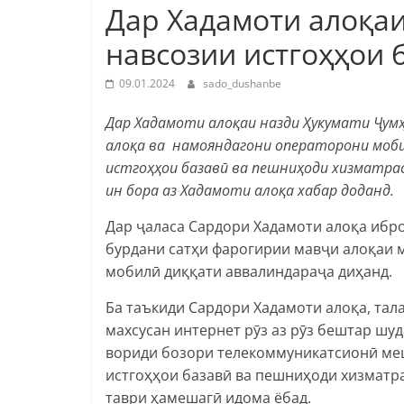
Дар Хадамоти алоқа
навсозии истгоҳҳои 
09.01.2024
sado_dushanbe
Дар Хадамоти алоқаи назди Ҳукумати Ҷум
алоқа ва намояндагони операторони мобил
истгоҳҳои базавӣ ва пешниҳоди хизматрас
ин бора аз Хадамоти алоқа хабар доданд.
Дар ҷаласа Сардори Хадамоти алоқа ибро
бурдани сатҳи фарогирии мавҷи алоқаи 
мобилӣ диққати аввалиндараҷа диҳанд.
Ба таъкиди Сардори Хадамоти алоқа, тал
махсусан интернет рӯз аз рӯз бештар шу
вориди бозори телекоммуникатсионӣ меша
истгоҳҳои базавӣ ва пешниҳоди хизматра
таври ҳамешагӣ идома ёбад.