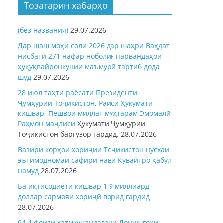
Тозатарин хабарҳо
(без названия)
29.07.2026
Дар шаш моҳи соли 2026 дар шаҳри Ваҳдат
нисбати 271 нафар ноболиғ парвандаҳои
ҳуқуқвайронкунии маъмурӣ тартиб дода
шуд
29.07.2026
28 июл таҳти раёсати Президенти
Ҷумҳурии Тоҷикистон, Раиси Ҳукумати
кишвар, Пешвои миллат муҳтарам Эмомалӣ
Раҳмон
маҷлиси
Ҳукумати Ҷумҳурии
Тоҷикистон баргузор гардид.
28.07.2026
Вазири корҳои хориҷии Тоҷикистон нусхаи
эътимодномаи сафири нави Кувайтро қабул
намуд
28.07.2026
Ба иқтисодиёти кишвар 1,9 миллиард
доллар сармояи хориҷӣ ворид гардид
28.07.2026
94,4 фоизи хатмкунандагони Донишгоҳи