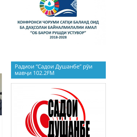
Радиои “Садои Душанбе” рӯи
мавҷи 102.2FM