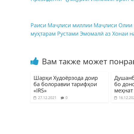
Раиси Маҷлиси миллии Маҷлиси Олии 
муҳтарам Рустами Эмомалӣ аз Хонаи 
Вам также может понра
Шарҳи Худоёрзода доир
Душанб
ба болоравии тарифҳои
бо дон
«IRS»
меҳнат
27.12.2021
0
16.12.20