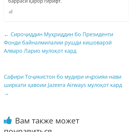
баррасӣ қарор гирифт.
←
Сироҷиддин Муҳриддин бо Президенти
Фонди байналмилалии рушди кишоварзӣ
Алваро Ларио мулоқот кард
Сафири Тоҷикистон бо мудири иҷроияи нави
ширкати ҳавоии Jazeera Airways мулоқот кард
→
Вам также может
понравиться