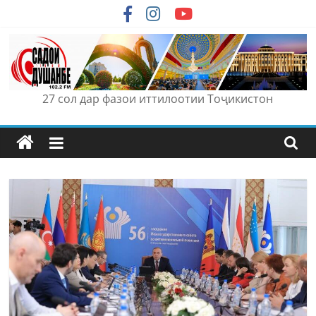
Skip
to
content
27 сол дар фазои иттилоотии Тоҷикистон