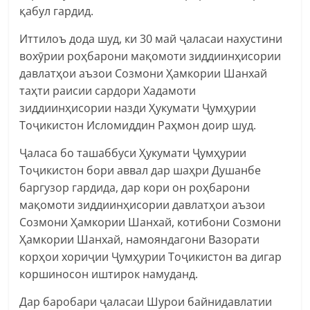
қабул гардид.
Иттилоъ дода шуд, ки 30 май ҷаласаи нахустини
вохӯрии роҳбарони мақомоти зиддиинҳисории
давлатҳои аъзои Созмони Ҳамкории Шанхай
таҳти раисии сардори Хадамоти
зиддиинҳисории назди Ҳукумати Ҷумҳурии
Тоҷикистон Исломиддин Раҳмон доир шуд.
Ҷаласа бо ташаббуси Ҳукумати Ҷумҳурии
Тоҷикистон бори аввал дар шаҳри Душанбе
баргузор гардида, дар кори он роҳбарони
мақомоти зиддиинҳисории давлатҳои аъзои
Созмони Ҳамкории Шанхай, котибони Созмони
Ҳамкории Шанхай, намояндагони Вазорати
корҳои хориҷии Ҷумҳурии Тоҷикистон ва дигар
коршиносон иштирок намуданд.
Дар баробари ҷаласаи Шурои байнидавлатии