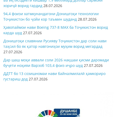
Ба иқтисодиёти кишвар 1,9 миллиард доллар сармояи
хориҷӣ ворид гардид
28.07.2026
94,4 фоизи хатмкунандагони Донишгоҳи технологии
Тоҷикистон бо ҷойи кор таъмин шуданд
28.07.2026
Ҳавопаймои нави Boeing 737-8 MAX ба Тоҷикистон ворид
карда шуд
27.07.2026
Донишгоҳи славянии Русияву Тоҷикистон дар соли нави
таҳсил бо як қатор навгониҳои муҳим ворид мегардад
27.07.2026
Дар шаш моҳи аввали соли 2026 нақшаи қисми даромади
буҷети ноҳияи Варзоб 103,4 фоиз иҷро шуд
27.07.2026
ДДТТ бо 13 созишномаи нави байналмилалӣ ҳамкориро
густариш дод
27.07.2026