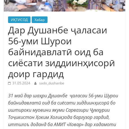
ИҚТИСОД
Хабар
Дар Душанбе ҷаласаи
56-уми Шурои
байнидавлатӣ оид ба
сиёсати зиддиинҳисорӣ
доир гардид
31.05.2024
sado_dushanbe
31 май дар шаҳри Душанбе ҷаласаи 56-уми Шурои
байнидавлатӣ оид ба сиёсати зиддиинҳисорӣ бо
иштироки муовини якуми Сарвазири Ҷумҳурии
Тоҷикистон Ҳоким Холиқзода баргузор гардид,
иттилоъ доданд ба АМИТ «Ховар» дар хадамоти