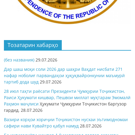
Тозатарин хабарҳо
(без названия)
29.07.2026
Дар шаш моҳи соли 2026 дар шаҳри Ваҳдат нисбати 271
нафар ноболиғ парвандаҳои ҳуқуқвайронкунии маъмурӣ
тартиб дода шуд
29.07.2026
28 июл таҳти раёсати Президенти Ҷумҳурии Тоҷикистон,
Раиси Ҳукумати кишвар, Пешвои миллат муҳтарам Эмомалӣ
Раҳмон
маҷлиси
Ҳукумати Ҷумҳурии Тоҷикистон баргузор
гардид.
28.07.2026
Вазири корҳои хориҷии Тоҷикистон нусхаи эътимодномаи
сафири нави Кувайтро қабул намуд
28.07.2026