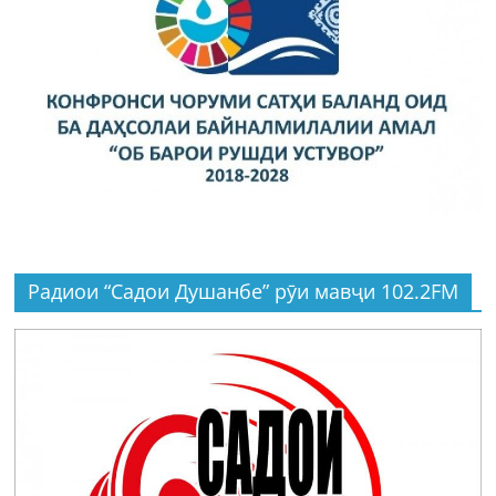
Радиои “Садои Душанбе” рӯи мавҷи 102.2FM