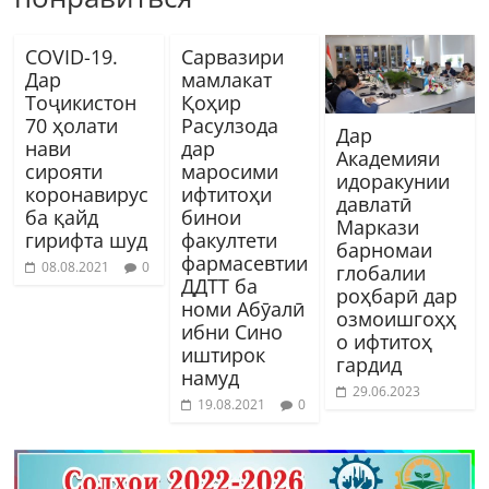
COVID-19.
Сарвазири
Дар
мамлакат
Тоҷикистон
Қоҳир
70 ҳолати
Расулзода
Дар
нави
дар
Академияи
сирояти
маросими
идоракунии
коронавирус
ифтитоҳи
давлатӣ
ба қайд
бинои
Маркази
гирифта шуд
факултети
барномаи
фармасевтии
08.08.2021
0
глобалии
ДДТТ ба
роҳбарӣ дар
номи Абӯалӣ
озмоишгоҳҳ
ибни Сино
о ифтитоҳ
иштирок
гардид
намуд
29.06.2023
19.08.2021
0