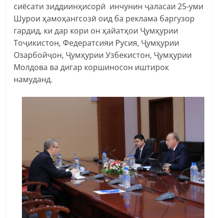
сиёсати зиддиинҳисорӣ инчунин ҷаласаи 25-уми
Шурои ҳамоҳангсозӣ оид ба реклама баргузор
гардид, ки дар кори он ҳайатҳои Ҷумҳурии
Тоҷикистон, Федератсияи Русия, Ҷумҳурии
Озарбойҷон, Ҷумҳурии Узбекистон, Ҷумҳурии
Молдова ва дигар коршиносон иштирок
намуданд.