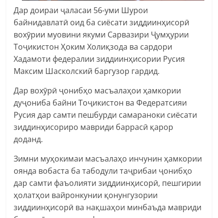
Дар доираи ҷаласаи 56-уми Шурои
байнидавлатӣ оид ба сиёсати зиддиинҳисорӣ
вохӯрии муовини якуми Сарвазири Ҷумҳурии
Тоҷикистон Ҳоким Холиқзода ва сардори
Хадамоти федералии зиддиинҳисории Русия
Максим Шасколский баргузор гардид.
Дар вохӯрӣ ҷонибҳо масъалаҳои ҳамкории
дуҷониба байни Тоҷикистон ва Федератсияи
Русия дар самти пешбурди самараноки сиёсати
зиддинҳисориро мавриди баррасӣ қарор
доданд.
Зимни муҳокимаи масъалаҳо инчунин ҳамкории
оянда вобаста ба табодули таҷрибаи ҷонибҳо
дар самти фаъолияти зиддиинҳисорӣ, пешгирии
ҳолатҳои вайронкунии қонунгузории
зиддиинҳисорӣ ва нақшаҳои минбаъда мавриди