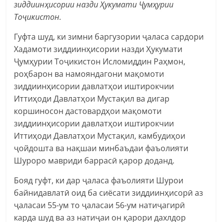
зиддиинҳисории назди Ҳукумати Ҷумҳурии
Тоҷикистон.
Гуфта шуд, ки зимни баргузории ҷаласа сардори
Хадамоти зиддиинҳисории назди Ҳукумати
Ҷумҳурии Тоҷикистон Исломиддин Раҳмон,
роҳбарон ва намояндагони мақомоти
зиддиинҳисории давлатҳои иштирокчии
Иттиҳоди Давлатҳои Мустақил ва дигар
коршиносон дастовардҳои мақомоти
зиддиинҳисории давлатҳои иштирокчии
Иттиҳоди Давлатҳои Мустақил, камбудиҳои
ҷойдошта ва нақшаи минбаъдаи фаъолияти
Шуроро мавриди баррасӣ қарор доданд.
Бояд гуфт, ки дар ҷаласа фаъолияти Шурои
байнидавлатӣ оид ба сиёсати зиддиинҳисорӣ аз
ҷаласаи 55-ум то ҷаласаи 56-ум натиҷагирӣ
карда шуд ва аз натиҷаи он қарори дахлдор